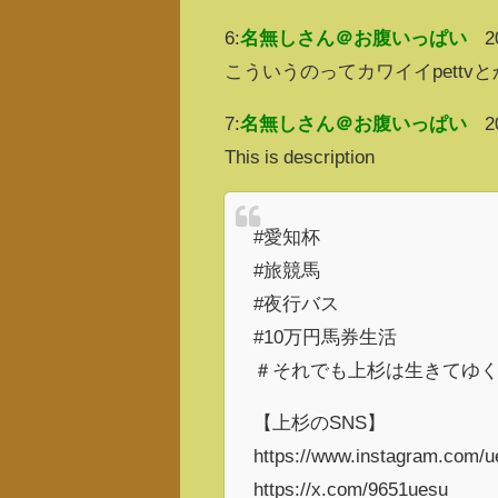
6:
名無しさん＠お腹いっぱい
2
こういうのってカワイイpett
7:
名無しさん＠お腹いっぱい
2
This is description
#愛知杯
#旅競馬
#夜行バス
#10万円馬券生活
＃それでも上杉は生きてゆ
【上杉のSNS】
https://www.instagram.com/u
https://x.com/9651uesu