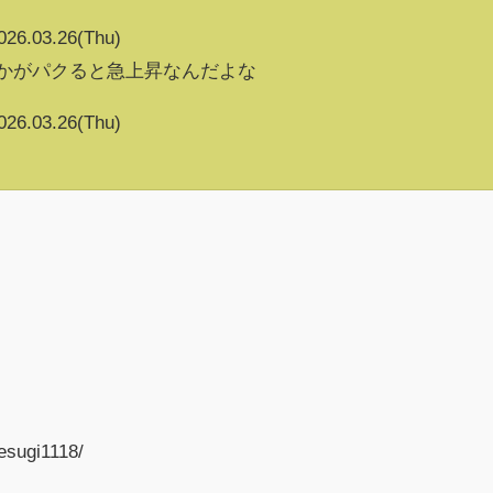
026.03.26(Thu)
vとかがパクると急上昇なんだよな
026.03.26(Thu)
く
esugi1118/