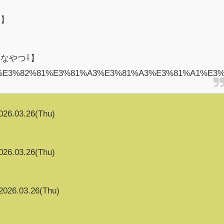
ら】
なやつ⇩】
om/@%E3%82%81%E3%81%A3%E3%81%A3%E3%81%A1%E3
026.03.26(Thu)
026.03.26(Thu)
2026.03.26(Thu)