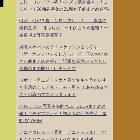
こじ！コジッフル@！-レズっ娘百合ネエ！こ
じらせ！50独身処女のBL腐女子的まとめ速報-
何だ！何が？真・シロッフル！！ 永遠の
無職童貞- ぼっちなニート的まとめ速報！一
生童貞上等夜露死苦！
男装スケバン女子！スケッフルまっくす！
（新・ナンノひゃくしきっ!！ビー玉のおいぬ
さん的まとめ速報） 話題な事件からおもし
ろ動画まで取り上げまっくす
ロボットアニメ！メカと美少女キャラだいす
き永遠の非リア充・非モテ星人 ！あらゆるマ
ニアの為のマニアックサイト
ハルッフル-専業主夫的YOUTUBERまとめ速
報！キモデブおたく！初老人の介護生活！激
動の1750日
アニゲタレスト（元祖！アニメッフル） ひ
きこもりニートのオナベ的まとめ速報