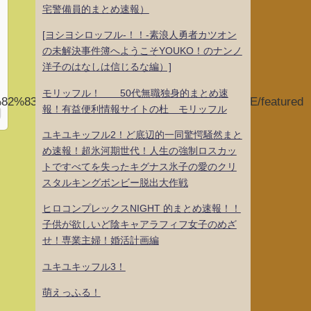
宅警備員的まとめ速報）
[ヨシヨシロッフル-！！-素浪人勇者カツオン
の未解決事件簿へようこそYOUKO！のナンノ
洋子のはなしは信じるな編）]
モリッフル！ 50代無職独身的まとめ速
%82%83%E4%B8%8A%E6%9D%89%E4%BB%AE/featured
報！有益便利情報サイトの杜 モリッフル
ユキユキッフル2！ど底辺的一同驚愕騒然まと
め速報！超氷河期世代！人生の強制ロスカッ
トですべてを失ったキグナス氷子の愛のクリ
スタルキングボンビー脱出大作戦
ヒロコンプレックスNIGHT 的まとめ速報！！
子供が欲しいど陰キャアラフィフ女子のめざ
せ！専業主婦！婚活計画編
ユキユキッフル3！
萌えっふる！