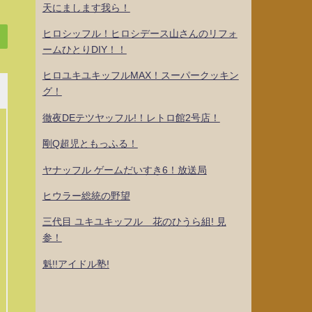
天にまします我ら！
ヒロシッフル！ヒロシデース山さんのリフォ
ームひとりDIY！！
ヒロユキユキッフルMAX！スーパークッキン
グ！
徹夜DEテツヤッフル!！レトロ館2号店！
剛Q超児ともっふる！
ヤナッフル ゲームだいすき6！放送局
ヒウラー総統の野望
三代目 ユキユキッフル 花のひうら組! 見
参！
魁!!アイドル塾!