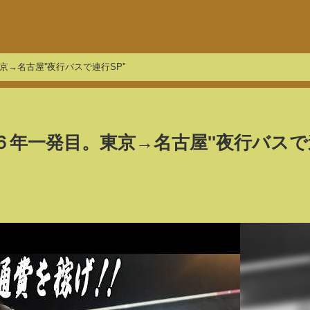
名古屋''夜行バスで連行SP''
６年一発目。東京→名古屋''夜行バスで