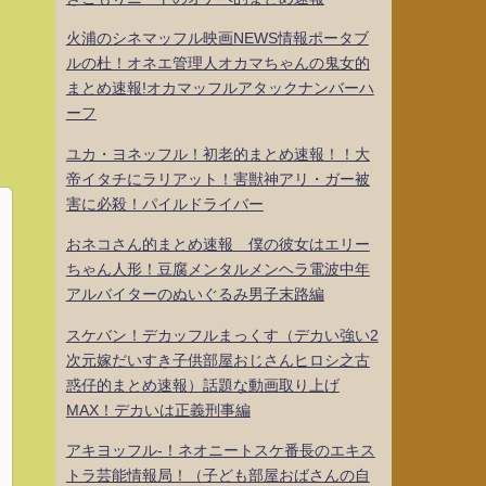
火浦のシネマッフル映画NEWS情報ポータブ
ルの杜！オネエ管理人オカマちゃんの鬼女的
まとめ速報!オカマッフルアタックナンバーハ
ーフ
ユカ・ヨネッフル！初老的まとめ速報！！大
帝イタチにラリアット！害獣神アリ・ガー被
害に必殺！パイルドライバー
おネコさん的まとめ速報 僕の彼女はエリー
ちゃん人形！豆腐メンタルメンヘラ電波中年
アルバイターのぬいぐるみ男子末路編
スケバン！デカッフルまっくす（デカい強い2
次元嫁だいすき子供部屋おじさんヒロシ之古
惑仔的まとめ速報）話題な動画取り上げ
MAX！デカいは正義刑事編
アキヨッフル-！ネオニートスケ番長のエキス
トラ芸能情報局！（子ども部屋おばさんの自