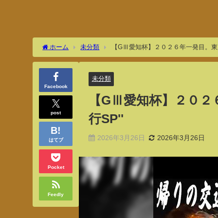
ホーム
未分類
【GⅢ愛知杯】２０２６年一発目。東京→
未分類
Facebook
【GⅢ愛知杯】２０２
post
行SP''
2026年3月26日
2026年3月26日
はてブ
Pocket
Feedly