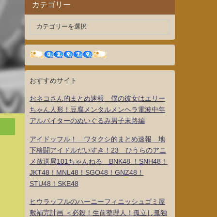
カテゴリー
おすすめサイト
おネコさん的まとめ速報 僕の彼女はエリー
ちゃん人形！豆腐メンタルメンヘラ電波中年
アルバイターのぬいぐるみ男子末路編
アイドッフル！ ワタクシ的まとめ速報 地
下格闘アイドルだいすき！23 ひうらのアニ
メ放送局101ちゃんねる BNK48 ！SNH48！
JKT48！MNL48！SGO48！GNZ48！
STU48！SKE48
ヒウラッフルのハーニーフィニッシュゴミ屋
敷補完計画 ＜必殺！生前整理人！孤立し孤独