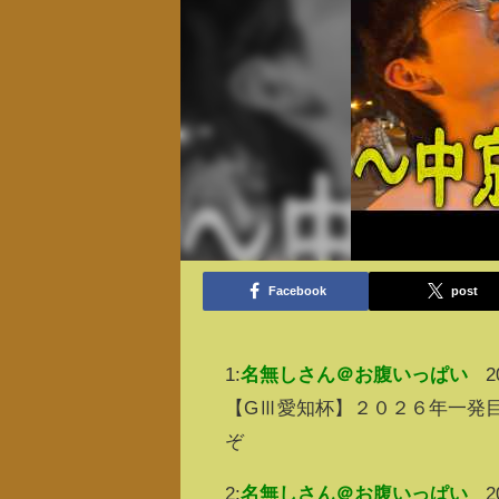
Facebook
post
1:
名無しさん＠お腹いっぱい
2
【GⅢ愛知杯】２０２６年一発目
ぞ
2:
名無しさん＠お腹いっぱい
2