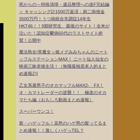
死からの～特殊清掃・遺品整理への道F完結編
＞ キャッシング計1500万返済：厨二病借金
3500万円！うつ病統合失調症14年生
HKT46！！9期研究生、最後のサイト！全米が
泣いた！認知症鬱病60代のラストサイト絶
賛！公開中
魔法熟女/美魔女ッ娘メグみみちゃんのニート
ッフルステーションMAX！ ニート仙人仙女の
映画三昧老後生活！（無職孤独居老人的まと
め速報Z)]
乙女系腐男子のオカマッフルMAX2- FX！
オ・カマトレーダーの逆襲！！ 極道のオカ
マたち編（おもしろ動画まとめ速報）
スーパーウンコ！
新・ハゲッフル！哀愁のハゲ男の髪ってるま
とめ速報！！激しくハゲっTEL？