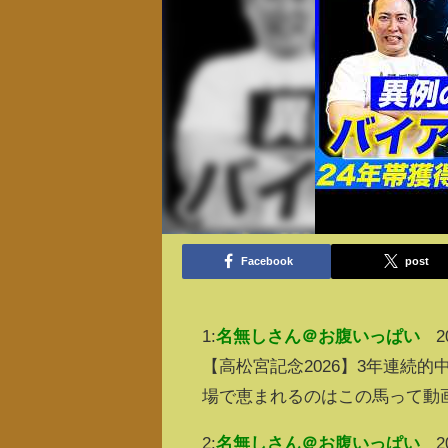
Facebook
post
1:
名無しさん＠お腹いっぱい
2
【高松宮記念2026】3年連続
場で恵まれるのはこの馬って動
2:
名無しさん＠お腹いっぱい
2