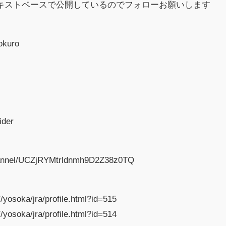
テキストベースで公開しているのでフォローお願いします
rokuro
ider
hannel/UCZjRYMtrldnmh9D2Z38z0TQ
/yosoka/jra/profile.html?id=515
/yosoka/jra/profile.html?id=514