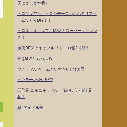
天にまします我ら！
ヒロシッフル！ヒロシデース山さんのリフォ
ームひとりDIY！！
ヒロユキユキッフルMAX！スーパークッキン
グ！
徹夜DEテツヤッフル!！レトロ館2号店！
剛Q超児ともっふる！
ヤナッフル ゲームだいすき6！放送局
ヒウラー総統の野望
三代目 ユキユキッフル 花のひうら組! 見
参！
魁!!アイドル塾!