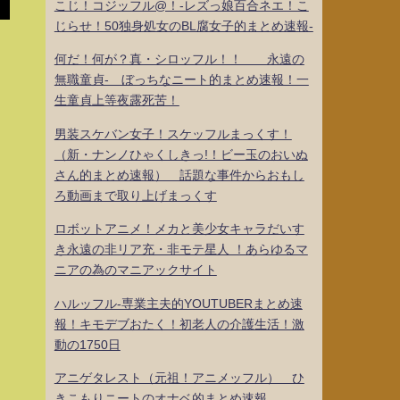
こじ！コジッフル@！-レズっ娘百合ネエ！こ
じらせ！50独身処女のBL腐女子的まとめ速報-
何だ！何が？真・シロッフル！！ 永遠の
無職童貞- ぼっちなニート的まとめ速報！一
生童貞上等夜露死苦！
男装スケバン女子！スケッフルまっくす！
（新・ナンノひゃくしきっ!！ビー玉のおいぬ
さん的まとめ速報） 話題な事件からおもし
ろ動画まで取り上げまっくす
ロボットアニメ！メカと美少女キャラだいす
き永遠の非リア充・非モテ星人 ！あらゆるマ
ニアの為のマニアックサイト
ハルッフル-専業主夫的YOUTUBERまとめ速
報！キモデブおたく！初老人の介護生活！激
動の1750日
アニゲタレスト（元祖！アニメッフル） ひ
きこもりニートのオナベ的まとめ速報