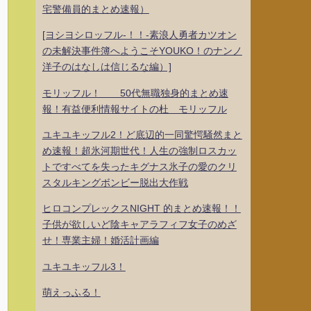
宅警備員的まとめ速報）
[ヨシヨシロッフル-！！-素浪人勇者カツオン
の未解決事件簿へようこそYOUKO！のナンノ
洋子のはなしは信じるな編）]
モリッフル！ 50代無職独身的まとめ速
報！有益便利情報サイトの杜 モリッフル
ユキユキッフル2！ど底辺的一同驚愕騒然まと
め速報！超氷河期世代！人生の強制ロスカッ
トですべてを失ったキグナス氷子の愛のクリ
スタルキングボンビー脱出大作戦
ヒロコンプレックスNIGHT 的まとめ速報！！
子供が欲しいど陰キャアラフィフ女子のめざ
せ！専業主婦！婚活計画編
ユキユキッフル3！
萌えっふる！