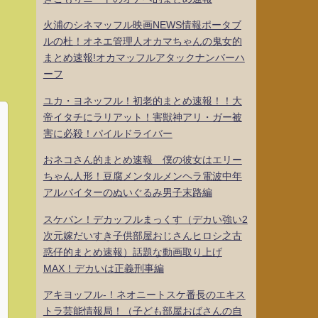
火浦のシネマッフル映画NEWS情報ポータブ
ルの杜！オネエ管理人オカマちゃんの鬼女的
まとめ速報!オカマッフルアタックナンバーハ
ーフ
ユカ・ヨネッフル！初老的まとめ速報！！大
帝イタチにラリアット！害獣神アリ・ガー被
害に必殺！パイルドライバー
おネコさん的まとめ速報 僕の彼女はエリー
ちゃん人形！豆腐メンタルメンヘラ電波中年
アルバイターのぬいぐるみ男子末路編
スケバン！デカッフルまっくす（デカい強い2
次元嫁だいすき子供部屋おじさんヒロシ之古
惑仔的まとめ速報）話題な動画取り上げ
MAX！デカいは正義刑事編
アキヨッフル-！ネオニートスケ番長のエキス
トラ芸能情報局！（子ども部屋おばさんの自