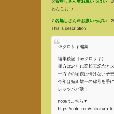
6:
名無しさん＠お腹いっぱい
2
わんこおつ
7:
名無しさん＠お腹いっぱい
2
This is description
※クロサキ編集
編集後記（byクロサキ）
相方は24年に高松宮記念と
一方その頃僕は情けない予
今年は短距離王の称号を手
レッツパパ活！
noteはこちら▼
https://note.com/shirokuro_k