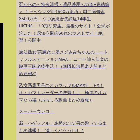
死からの～特殊清掃・遺品整理への道F完結編
＞ キャッシング計1500万返済：厨二病借金
3500万円！うつ病統合失調症14年生
HKT46！！9期研究生、最後のサイト！全米が
泣いた！認知症鬱病60代のラストサイト絶
賛！公開中
魔法熟女/美魔女ッ娘メグみみちゃんのニート
ッフルステーションMAX！ ニート仙人仙女の
映画三昧老後生活！（無職孤独居老人的まと
め速報Z)]
乙女系腐男子のオカマッフルMAX2- FX！
オ・カマトレーダーの逆襲！！ 極道のオカ
マたち編（おもしろ動画まとめ速報）
スーパーウンコ！
新・ハゲッフル！哀愁のハゲ男の髪ってるま
とめ速報！！激しくハゲっTEL？