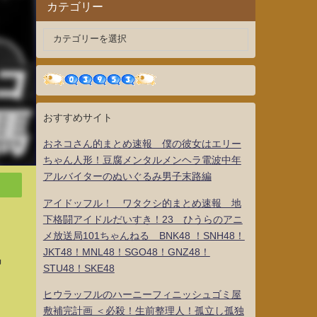
カテゴリー
おすすめサイト
おネコさん的まとめ速報 僕の彼女はエリー
ちゃん人形！豆腐メンタルメンヘラ電波中年
アルバイターのぬいぐるみ男子末路編
アイドッフル！ ワタクシ的まとめ速報 地
下格闘アイドルだいすき！23 ひうらのアニ
メ放送局101ちゃんねる BNK48 ！SNH48！
JKT48！MNL48！SGO48！GNZ48！
馬
STU48！SKE48
ヒウラッフルのハーニーフィニッシュゴミ屋
敷補完計画 ＜必殺！生前整理人！孤立し孤独