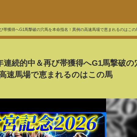
＆再び帯獲得へG1馬撃破の穴馬を本命指名！異例の高速馬場で恵まれるのはこの
3年連続的中＆再び帯獲得へG1馬撃破の
高速馬場で恵まれるのはこの馬