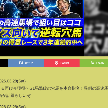
はてブ
Pocket
Feedly
026.03.28(Sat)
的中＆再び帯獲得へG1馬撃破の穴馬を本命指名！異例の高速
画が話題らしいぞ
026.03.28(Sat)