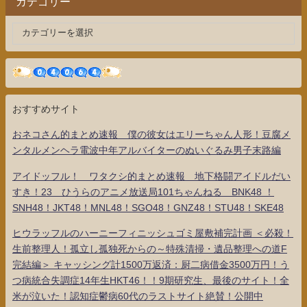
カテゴリー
おすすめサイト
おネコさん的まとめ速報 僕の彼女はエリーちゃん人形！豆腐メ
ンタルメンヘラ電波中年アルバイターのぬいぐるみ男子末路編
アイドッフル！ ワタクシ的まとめ速報 地下格闘アイドルだい
すき！23 ひうらのアニメ放送局101ちゃんねる BNK48 ！
SNH48！JKT48！MNL48！SGO48！GNZ48！STU48！SKE48
ヒウラッフルのハーニーフィニッシュゴミ屋敷補完計画 ＜必殺！
生前整理人！孤立し孤独死からの～特殊清掃・遺品整理への道F
完結編＞ キャッシング計1500万返済：厨二病借金3500万円！う
つ病統合失調症14年生HKT46！！9期研究生、最後のサイト！全
米が泣いた！認知症鬱病60代のラストサイト絶賛！公開中