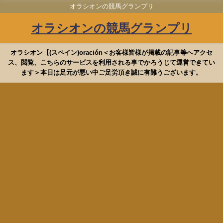
オラシオンの競馬グランプリ
オラシオンの競馬グランプリ
オラシオン【(スペイン)oración＜お客様皆様が掲載の記事等へアクセ
ス、閲覧、こちらのサービスを利用される事でかろうじて運営できてい
ます＞本日は足元が悪い中ご足労頂き誠に有難うございます。