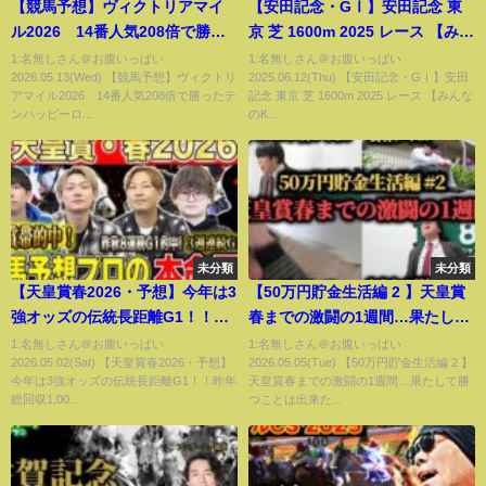
【競馬予想】ヴィクトリアマイ
【安田記念・GⅠ】安田記念 東
ル2026 14番人気208倍で勝っ
京 芝 1600m 2025 レース 【みん
たテンハッピーローズの再
なのKEIBA】
1:名無しさん＠お腹いっぱい
1:名無しさん＠お腹いっぱい
2026.05.13(Wed) 【競馬予想】ヴィクトリ
2025.06.12(Thu) 【安田記念・GⅠ】安田
来！ 条件完璧な超穴馬を極秘
アマイル2026 14番人気208倍で勝ったテ
記念 東京 芝 1600m 2025 レース 【みんな
で教えます！！
ンハッピーロ...
のK...
未分類
未分類
【天皇賞春2026・予想】今年は3
【50万円貯金生活編 2 】天皇賞
強オッズの伝統長距離G1！！昨
春までの激闘の1週間…果たして
年総回収1,000万超のけんしろう
勝つことは出来たのか！？
1:名無しさん＠お腹いっぱい
1:名無しさん＠お腹いっぱい
2026.05.02(Sat) 【天皇賞春2026・予想】
2026.05.05(Tue) 【50万円貯金生活編 2 】
と昨年秋8連続G1的中のアキラと
今年は3強オッズの伝統長距離G1！！昨年
天皇賞春までの激闘の1週間…果たして勝
最強の予想家達が本命を大公
総回収1,00...
つことは出来た...
開！！