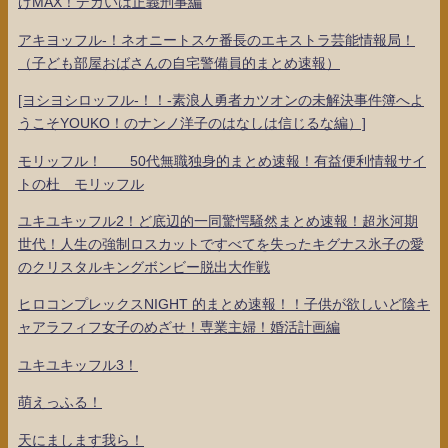
げMAX！デカいは正義刑事編
アキヨッフル-！ネオニートスケ番長のエキストラ芸能情報局！
（子ども部屋おばさんの自宅警備員的まとめ速報）
[ヨシヨシロッフル-！！-素浪人勇者カツオンの未解決事件簿へよ
うこそYOUKO！のナンノ洋子のはなしは信じるな編）]
モリッフル！ 50代無職独身的まとめ速報！有益便利情報サイ
トの杜 モリッフル
ユキユキッフル2！ど底辺的一同驚愕騒然まとめ速報！超氷河期
世代！人生の強制ロスカットですべてを失ったキグナス氷子の愛
のクリスタルキングボンビー脱出大作戦
ヒロコンプレックスNIGHT 的まとめ速報！！子供が欲しいど陰キ
ャアラフィフ女子のめざせ！専業主婦！婚活計画編
ユキユキッフル3！
萌えっふる！
天にまします我ら！