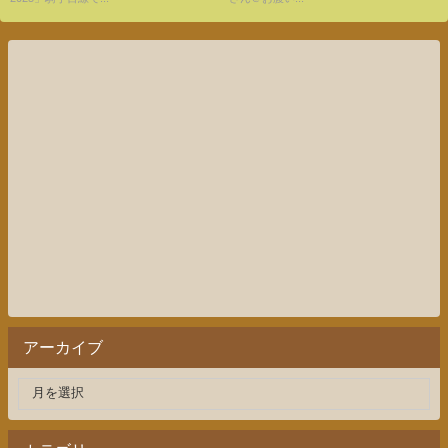
アーカイブ