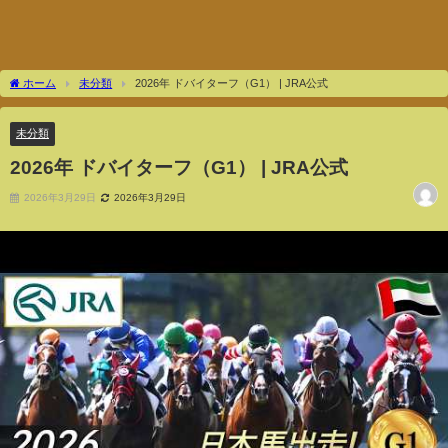
ホーム
未分類
2026年 ドバイターフ（G1） | JRA公式
未分類
2026年 ドバイターフ（G1） | JRA公式
2026年3月29日
2026年3月29日