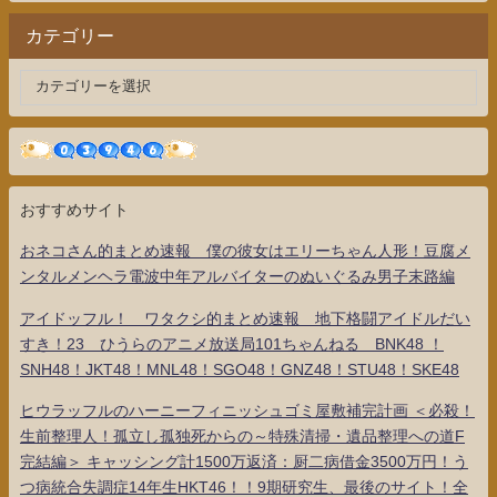
カテゴリー
おすすめサイト
おネコさん的まとめ速報 僕の彼女はエリーちゃん人形！豆腐メ
ンタルメンヘラ電波中年アルバイターのぬいぐるみ男子末路編
アイドッフル！ ワタクシ的まとめ速報 地下格闘アイドルだい
すき！23 ひうらのアニメ放送局101ちゃんねる BNK48 ！
SNH48！JKT48！MNL48！SGO48！GNZ48！STU48！SKE48
ヒウラッフルのハーニーフィニッシュゴミ屋敷補完計画 ＜必殺！
生前整理人！孤立し孤独死からの～特殊清掃・遺品整理への道F
完結編＞ キャッシング計1500万返済：厨二病借金3500万円！う
つ病統合失調症14年生HKT46！！9期研究生、最後のサイト！全