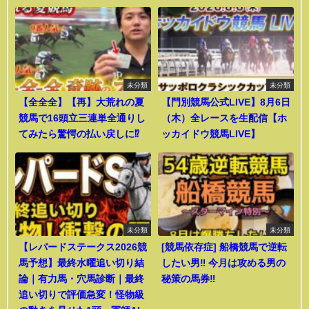
未分類
未分類
【全全全】【再】大荒れの夏
【門別競馬公式LIVE】8月6日
競馬で16頭立三連単全通りし
（木）全レースを生配信【ホ
てみたら驚愕の払い戻しに⁉︎
ッカイドウ競馬LIVE】
未分類
未分類
【レパードステークス2026競
[競馬依存症] 船橋競馬で逆転
馬予想】最終水曜追い切り結
したい男‼️ 今月は攻める男の
論｜有力馬・穴馬診断｜最終
秘策の馬券‼️
追い切りで評価急変！怪物級