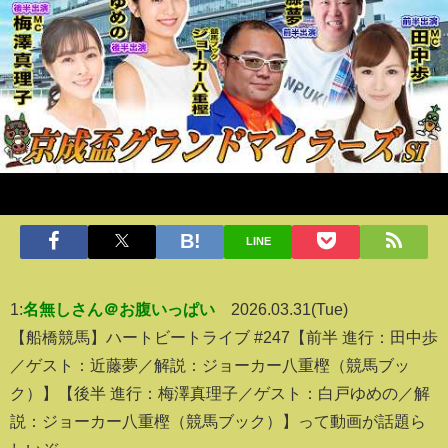
LINE
1:
名無しさん＠お腹いっぱい
2026.03.31(Tue)
【船橋競馬】ハートビートライブ #247【前半 進行：田中歩
／ゲスト：近藤夢／解説：ジョーカー八重樫（競馬ブッ
ク）】【後半 進行：梅澤真理子／ゲスト：白戸ゆめの／解
説：ジョーカー八重樫（競馬ブック）】って動画が話題ら