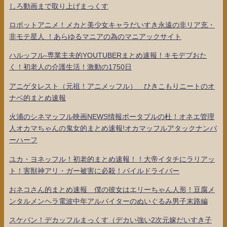
しろ動画まで取り上げまっくす
ロボットアニメ！メカと美少女キャラだいすき永遠の非リア充・
非モテ星人 ！あらゆるマニアの為のマニアックサイト
ハルッフル-専業主夫的YOUTUBERまとめ速報！キモデブおた
く！初老人の介護生活！激動の1750日
アニゲタレスト（元祖！アニメッフル） ひきこもりニートのオ
ナベ的まとめ速報
火浦のシネマッフル映画NEWS情報ポータブルの杜！オネエ管理
人オカマちゃんの鬼女的まとめ速報!オカマッフルアタックナンバ
ーハーフ
ユカ・ヨネッフル！初老的まとめ速報！！大帝イタチにラリアッ
ト！害獣神アリ・ガー被害に必殺！パイルドライバー
おネコさん的まとめ速報 僕の彼女はエリーちゃん人形！豆腐メ
ンタルメンヘラ電波中年アルバイターのぬいぐるみ男子末路編
スケバン！デカッフルまっくす（デカい強い2次元嫁だいすき子