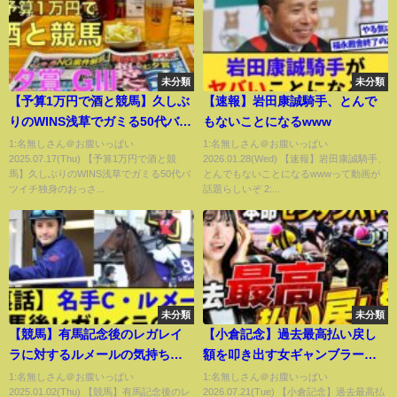
未分類
未分類
【予算1万円で酒と競馬】久しぶ
【速報】岩田康誠騎手、とんで
りのWINS浅草でガミる50代バツ
もないことになるwww
イチ独身のおっさん【七夕賞
1:名無しさん＠お腹いっぱい
1:名無しさん＠お腹いっぱい
2025.07.17(Thu) 【予算1万円で酒と競
2026.01.28(Wed) 【速報】岩田康誠騎手、
GⅢ】
馬】久しぶりのWINS浅草でガミる50代バ
とんでもないことになるwwwって動画が
ツイチ独身のおっさ...
話題らしいぞ 2:...
未分類
未分類
【競馬】有馬記念後のレガレイ
【小倉記念】過去最高払い戻し
ラに対するルメールの気持ちに
額を叩き出す女ギャンブラーの
対する反応集【競馬の反応集】
予想が完璧すぎた。
1:名無しさん＠お腹いっぱい
1:名無しさん＠お腹いっぱい
2025.01.02(Thu) 【競馬】有馬記念後のレ
2026.07.21(Tue) 【小倉記念】過去最高払