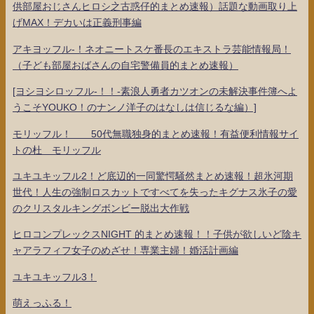
供部屋おじさんヒロシ之古惑仔的まとめ速報）話題な動画取り上
げMAX！デカいは正義刑事編
アキヨッフル-！ネオニートスケ番長のエキストラ芸能情報局！
（子ども部屋おばさんの自宅警備員的まとめ速報）
[ヨシヨシロッフル-！！-素浪人勇者カツオンの未解決事件簿へよ
うこそYOUKO！のナンノ洋子のはなしは信じるな編）]
モリッフル！ 50代無職独身的まとめ速報！有益便利情報サイ
トの杜 モリッフル
ユキユキッフル2！ど底辺的一同驚愕騒然まとめ速報！超氷河期
世代！人生の強制ロスカットですべてを失ったキグナス氷子の愛
のクリスタルキングボンビー脱出大作戦
ヒロコンプレックスNIGHT 的まとめ速報！！子供が欲しいど陰キ
ャアラフィフ女子のめざせ！専業主婦！婚活計画編
ユキユキッフル3！
萌えっふる！