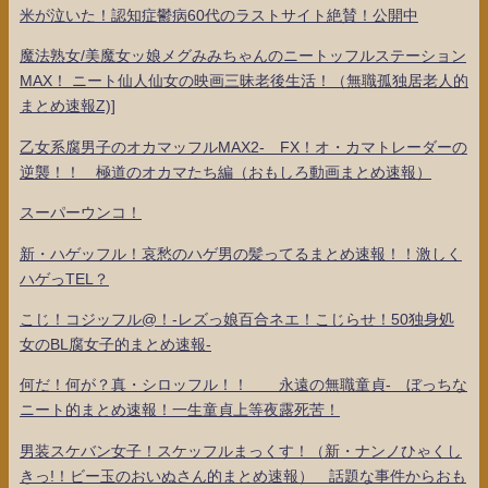
米が泣いた！認知症鬱病60代のラストサイト絶賛！公開中
魔法熟女/美魔女ッ娘メグみみちゃんのニートッフルステーション
MAX！ ニート仙人仙女の映画三昧老後生活！（無職孤独居老人的
まとめ速報Z)]
乙女系腐男子のオカマッフルMAX2- FX！オ・カマトレーダーの
逆襲！！ 極道のオカマたち編（おもしろ動画まとめ速報）
スーパーウンコ！
新・ハゲッフル！哀愁のハゲ男の髪ってるまとめ速報！！激しく
ハゲっTEL？
こじ！コジッフル@！-レズっ娘百合ネエ！こじらせ！50独身処
女のBL腐女子的まとめ速報-
何だ！何が？真・シロッフル！！ 永遠の無職童貞- ぼっちな
ニート的まとめ速報！一生童貞上等夜露死苦！
男装スケバン女子！スケッフルまっくす！（新・ナンノひゃくし
きっ!！ビー玉のおいぬさん的まとめ速報） 話題な事件からおも