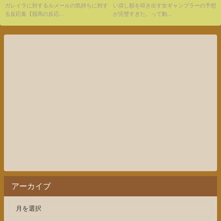
ガレイラに対するルメールの気持ちに対す
い戻し額を叩き出す女ギャンブラーの予想
る反応集【競馬の反応...
が完璧すぎた。って動...
アーカイブ