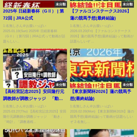
未分類
未分類
2025年 日経新春杯（GⅡ） | 第
【ファルコンステークス2026】
72回 | JRA公式
蓮の競馬予想(最終結論)
1:名無しさん＠お腹いっぱい
1:名無しさん＠お腹いっぱい
2025.01.19(Sun) 2025年 日経新春杯
2026.03.20(Fri) 【ファルコンステークス
（GⅡ） | 第72回 | JRA公式って動画が話
2026】蓮の競馬予想(最終結論)って動画が
題らしい...
話題らしいぞ ...
未分類
未分類
【高松宮記念2025】安田隆行元
【東京新聞杯2026】蓮の競馬予
調教師が調教ジャッジ 「動
想(最終結論)
き」「時計」「調教過程」を採
1:名無しさん＠お腹いっぱい
1:名無しさん＠お腹いっぱい
2025.03.27(Thu) 【高松宮記念2025】安田
2026.02.09(Mon) 【東京新聞杯2026】蓮の
点しピックアップした5頭を発
隆行元調教師が調教ジャッジ 「動き」
競馬予想(最終結論)って動画が話題らしい
表！《東スポ競馬ニュース》
「時計」「調教過程...
ぞ 2:名無し...