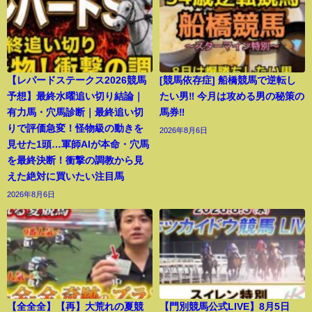
【レパードステークス2026競馬
[競馬依存症] 船橋競馬で逆転し
予想】最終水曜追い切り結論｜
たい男‼️ 今月は攻める男の秘策の
有力馬・穴馬診断｜最終追い切
馬券‼️
りで評価急変！怪物級の動きを
2026年8月6日
見せた1頭…軍師AIが本命・穴馬
を最終決断！衝撃の調教から見
えた絶対に買いたい注目馬
2026年8月6日
【全全全】【再】大荒れの夏競
【門別競馬公式LIVE】8月5日