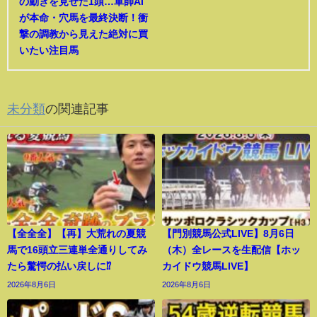
の動きを見せた1頭…軍師AI
が本命・穴馬を最終決断！衝
撃の調教から見えた絶対に買
いたい注目馬
未分類
の関連記事
【全全全】【再】大荒れの夏競
【門別競馬公式LIVE】8月6日
馬で16頭立三連単全通りしてみ
（木）全レースを生配信【ホッ
たら驚愕の払い戻しに⁉︎
カイドウ競馬LIVE】
2026年8月6日
2026年8月6日