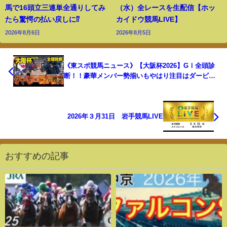
馬で16頭立三連単全通りしてみ
（水）全レースを生配信【ホッ
たら驚愕の払い戻しに⁉︎
カイドウ競馬LIVE】
2026年8月6日
2026年8月5日
《東スポ競馬ニュース》【大阪杯2026】GⅠ全頭診
断！！豪華メンバー勢揃いもやはり注目はダービー
馬達…？伏兵陣もアツい！競馬記者が徹底解説しま
す
2026年３月31日 岩手競馬LIVE
おすすめの記事