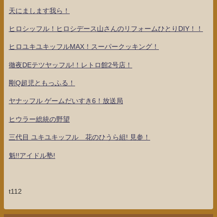
天にまします我ら！
ヒロシッフル！ヒロシデース山さんのリフォームひとりDIY！！
ヒロユキユキッフルMAX！スーパークッキング！
徹夜DEテツヤッフル!！レトロ館2号店！
剛Q超児ともっふる！
ヤナッフル ゲームだいすき6！放送局
ヒウラー総統の野望
三代目 ユキユキッフル 花のひうら組! 見参！
魁!!アイドル塾!
t112