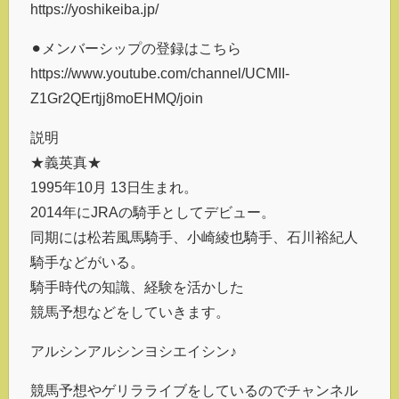
https://yoshikeiba.jp/
⚫︎メンバーシップの登録はこちら
https://www.youtube.com/channel/UCMII-
Z1Gr2QErtjj8moEHMQ/join
説明
★義英真★
1995年10月 13日生まれ。
2014年にJRAの騎手としてデビュー。
同期には松若風馬騎手、小崎綾也騎手、石川裕紀人
騎手などがいる。
騎手時代の知識、経験を活かした
競馬予想などをしていきます。
アルシンアルシンヨシエイシン♪
競馬予想やゲリラライブをしているのでチャンネル