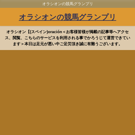
オラシオンの競馬グランプリ
オラシオンの競馬グランプリ
オラシオン【(スペイン)oración＜お客様皆様が掲載の記事等へアクセ
ス、閲覧、こちらのサービスを利用される事でかろうじて運営できてい
ます＞本日は足元が悪い中ご足労頂き誠に有難うございます。