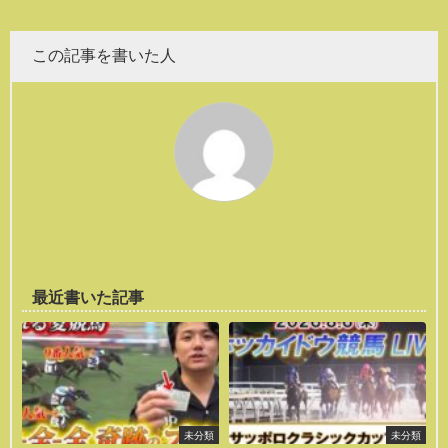
この記事を書いた人
最近書いた記事
未分類
未分類