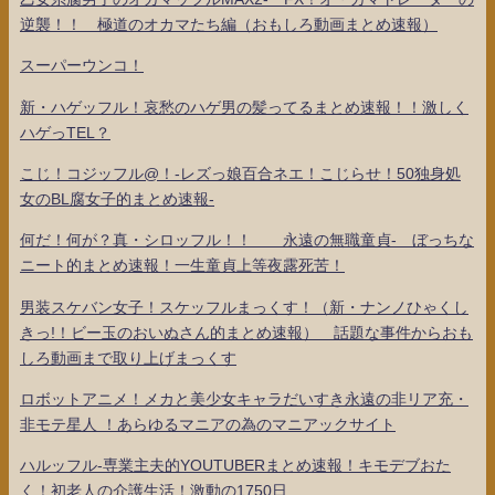
逆襲！！ 極道のオカマたち編（おもしろ動画まとめ速報）
スーパーウンコ！
新・ハゲッフル！哀愁のハゲ男の髪ってるまとめ速報！！激しく
ハゲっTEL？
こじ！コジッフル@！-レズっ娘百合ネエ！こじらせ！50独身処
女のBL腐女子的まとめ速報-
何だ！何が？真・シロッフル！！ 永遠の無職童貞- ぼっちな
ニート的まとめ速報！一生童貞上等夜露死苦！
男装スケバン女子！スケッフルまっくす！（新・ナンノひゃくし
きっ!！ビー玉のおいぬさん的まとめ速報） 話題な事件からおも
しろ動画まで取り上げまっくす
ロボットアニメ！メカと美少女キャラだいすき永遠の非リア充・
非モテ星人 ！あらゆるマニアの為のマニアックサイト
ハルッフル-専業主夫的YOUTUBERまとめ速報！キモデブおた
く！初老人の介護生活！激動の1750日