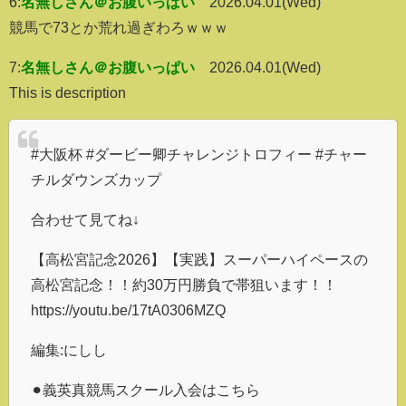
6:
名無しさん＠お腹いっぱい
2026.04.01(Wed)
競馬で73とか荒れ過ぎわろｗｗｗ
7:
名無しさん＠お腹いっぱい
2026.04.01(Wed)
This is description
#大阪杯 #ダービー卿チャレンジトロフィー #チャー
チルダウンズカップ
合わせて見てね↓
【高松宮記念2026】【実践】スーパーハイペースの
高松宮記念！！約30万円勝負で帯狙います！！
https://youtu.be/17tA0306MZQ
編集:にしし
⚫︎義英真競馬スクール入会はこちら