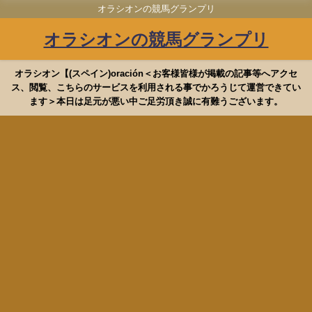
オラシオンの競馬グランプリ
オラシオンの競馬グランプリ
オラシオン【(スペイン)oración＜お客様皆様が掲載の記事等へアクセ
ス、閲覧、こちらのサービスを利用される事でかろうじて運営できてい
ます＞本日は足元が悪い中ご足労頂き誠に有難うございます。