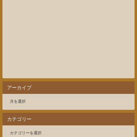
アーカイブ
カテゴリー