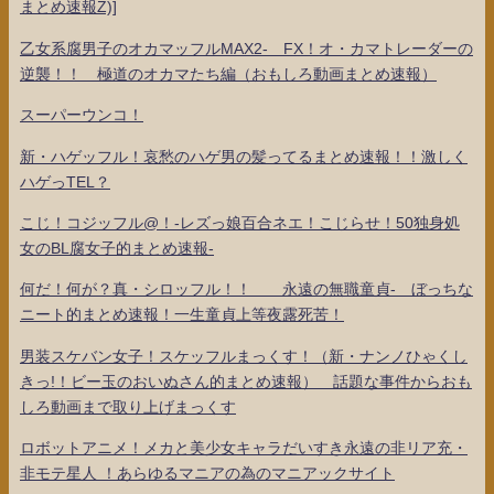
まとめ速報Z)]
乙女系腐男子のオカマッフルMAX2- FX！オ・カマトレーダーの
逆襲！！ 極道のオカマたち編（おもしろ動画まとめ速報）
スーパーウンコ！
新・ハゲッフル！哀愁のハゲ男の髪ってるまとめ速報！！激しく
ハゲっTEL？
こじ！コジッフル@！-レズっ娘百合ネエ！こじらせ！50独身処
女のBL腐女子的まとめ速報-
何だ！何が？真・シロッフル！！ 永遠の無職童貞- ぼっちな
ニート的まとめ速報！一生童貞上等夜露死苦！
男装スケバン女子！スケッフルまっくす！（新・ナンノひゃくし
きっ!！ビー玉のおいぬさん的まとめ速報） 話題な事件からおも
しろ動画まで取り上げまっくす
ロボットアニメ！メカと美少女キャラだいすき永遠の非リア充・
非モテ星人 ！あらゆるマニアの為のマニアックサイト