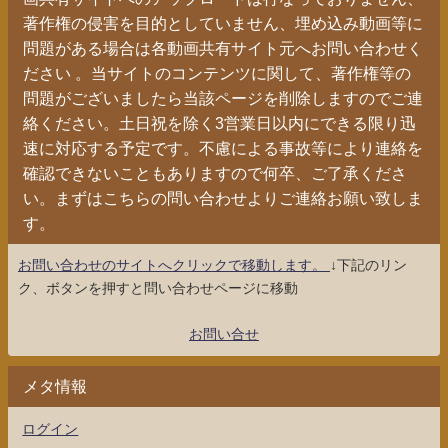
著作権の侵害を目的としていません、埋め込み動画等に
問題がある場合は各動画共有サイト元へお問い合わせく
ださい 。当サイトのコンテンツに関して、著作権等の
問題がございましたら当該ページを削除しますのでご連
絡ください。土日祝を除く3営業日以内にできる限り迅
速に対応する予定です。不慮による事故等により連絡を
確認できないこともありますので何卒、ご了承くださ
い。まずはこちらの問い合わせよりご連絡お願い致しま
す。
お問い合わせのサイトへクリックで移動します。
↓下記のリン
ク、ボタンを押すと問い合わせページに移動
お問い合せ
メタ情報
ログイン