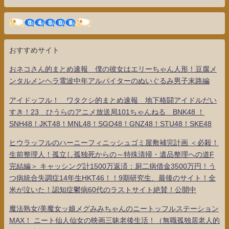
おすすめサイト
おネコさん的まとめ速報 僕の彼女はエリーちゃん人形！豆腐メ
ンタルメンヘラ電波中年アルバイターのぬいぐるみ男子末路編
アイドッフル！ ワタクシ的まとめ速報 地下格闘アイドルだい
すき！23 ひうらのアニメ放送局101ちゃんねる BNK48 ！
SNH48！JKT48！MNL48！SGO48！GNZ48！STU48！SKE48
ヒウラッフルのハーニーフィニッシュゴミ屋敷補完計画 ＜必殺！
生前整理人！孤立し孤独死からの～特殊清掃・遺品整理への道F
完結編＞ キャッシング計1500万返済：厨二病借金3500万円！う
つ病統合失調症14年生HKT46！！9期研究生、最後のサイト！全
米が泣いた！認知症鬱病60代のラストサイト絶賛！公開中
魔法熟女/美魔女ッ娘メグみみちゃんのニートッフルステーション
MAX！ ニート仙人仙女の映画三昧老後生活！（無職孤独居老人的