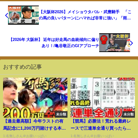
【大阪杯2026】メイショウタバル・武豊騎手 「こ
の馬の良いパターンにハマれば非常に強い」「雨が
残っている方がチャンスは広がる」《JRA共同会
見》
【2026年 大阪杯】 近年は好走馬の血統傾向に偏り
あり！/亀谷敬正のGIアプローチ
おすすめの記事
未分類
未分類
【過去最高額】今年ラストの有
【競馬】必勝法！荒れる最終レ
馬記念に1,200万円賭けする本物
ースで三連単全通り買ったら奇
のギャンブラー！
跡起きた！
1:名無しさん＠お腹いっぱい
1:名無しさん＠お腹いっぱい