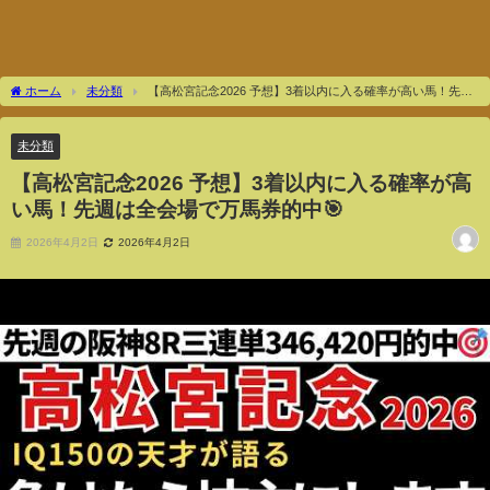
ホーム
未分類
【高松宮記念2026 予想】3着以内に入る確率が高い馬！先週
は全会場で万馬券的中🎯
未分類
【高松宮記念2026 予想】3着以内に入る確率が高
い馬！先週は全会場で万馬券的中🎯
2026年4月2日
2026年4月2日