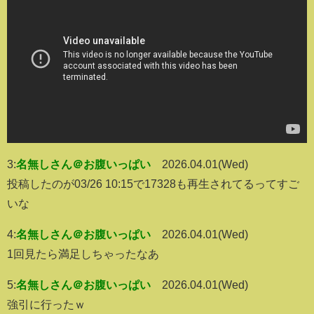
3:
名無しさん＠お腹いっぱい
2026.04.01(Wed)
投稿したのが03/26 10:15で17328も再生されてるってすご
いな
4:
名無しさん＠お腹いっぱい
2026.04.01(Wed)
1回見たら満足しちゃったなあ
5:
名無しさん＠お腹いっぱい
2026.04.01(Wed)
強引に行ったｗ