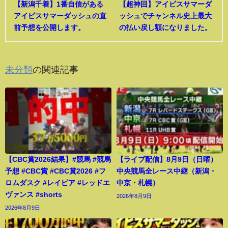
【新潟千着】1番自信がある
【超神回】アイビスサマーダ
アイビスサマーダッシュの直
ッシュでチャンネル史上最大
前予想を公開します。
の払い戻し額になりました。
未分類
の関連記事
【CBC賞2026結果】#競馬 #競馬
【ライブ配信】8月9日（日曜）
予想 #CBC賞 #CBC賞2026 #フ
中央競馬全レース中継（新潟・
ロムダスク #レイピア #レッドエ
中京・札幌）
ヴァンス #shorts
2026年8月9日
2026年8月9日