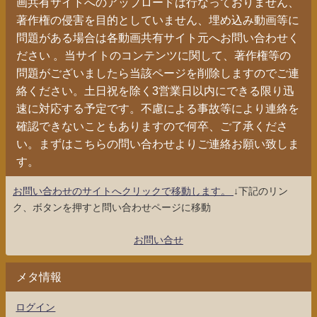
画共有サイトへのアップロードは行なっておりません、
著作権の侵害を目的としていません、埋め込み動画等に
問題がある場合は各動画共有サイト元へお問い合わせく
ださい 。当サイトのコンテンツに関して、著作権等の
問題がございましたら当該ページを削除しますのでご連
絡ください。土日祝を除く3営業日以内にできる限り迅
速に対応する予定です。不慮による事故等により連絡を
確認できないこともありますので何卒、ご了承くださ
い。まずはこちらの問い合わせよりご連絡お願い致しま
す。
お問い合わせのサイトへクリックで移動します。
↓下記のリン
ク、ボタンを押すと問い合わせページに移動
お問い合せ
メタ情報
ログイン