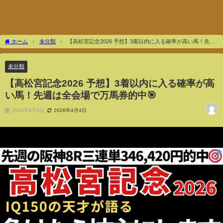
ホーム
未分類
【高松宮記念2026 予想】3着以内に入る確率が高い馬！先週
は全会場で万馬券的中🎯
未分類
【高松宮記念2026 予想】3着以内に入る確率が高
い馬！先週は全会場で万馬券的中🎯
2026年4月4日
2026年4月4日