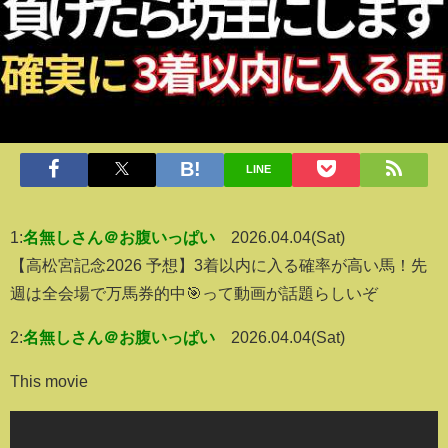
LINE
1:
名無しさん＠お腹いっぱい
2026.04.04(Sat)
【高松宮記念2026 予想】3着以内に入る確率が高い馬！先
週は全会場で万馬券的中🎯って動画が話題らしいぞ
2:
名無しさん＠お腹いっぱい
2026.04.04(Sat)
This movie