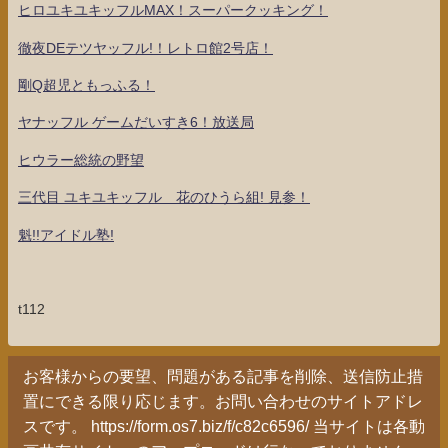
ヒロユキユキッフルMAX！スーパークッキング！
徹夜DEテツヤッフル!！レトロ館2号店！
剛Q超児ともっふる！
ヤナッフル ゲームだいすき6！放送局
ヒウラー総統の野望
三代目 ユキユキッフル 花のひうら組! 見参！
魁!!アイドル塾!
t112
お客様からの要望、問題がある記事を削除、送信防止措
置にできる限り応じます。お問い合わせのサイトアドレ
スです。 https://form.os7.biz/f/c82c6596/ 当サイトは各動