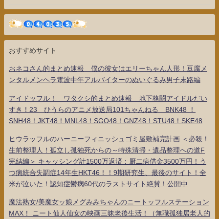
おすすめサイト
おネコさん的まとめ速報 僕の彼女はエリーちゃん人形！豆腐メ
ンタルメンヘラ電波中年アルバイターのぬいぐるみ男子末路編
アイドッフル！ ワタクシ的まとめ速報 地下格闘アイドルだい
すき！23 ひうらのアニメ放送局101ちゃんねる BNK48 ！
SNH48！JKT48！MNL48！SGO48！GNZ48！STU48！SKE48
ヒウラッフルのハーニーフィニッシュゴミ屋敷補完計画 ＜必殺！
生前整理人！孤立し孤独死からの～特殊清掃・遺品整理への道F
完結編＞ キャッシング計1500万返済：厨二病借金3500万円！う
つ病統合失調症14年生HKT46！！9期研究生、最後のサイト！全
米が泣いた！認知症鬱病60代のラストサイト絶賛！公開中
魔法熟女/美魔女ッ娘メグみみちゃんのニートッフルステーション
MAX！ ニート仙人仙女の映画三昧老後生活！（無職孤独居老人的