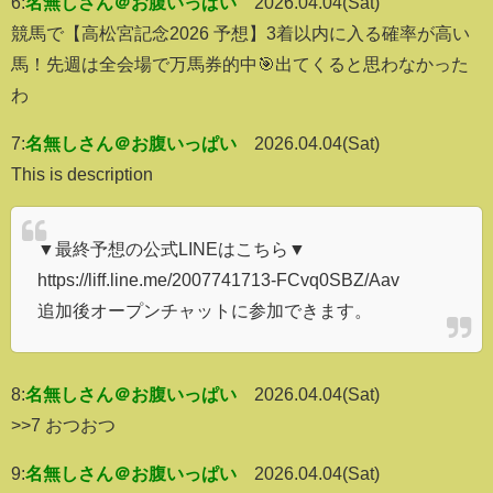
6:
名無しさん＠お腹いっぱい
2026.04.04(Sat)
競馬で【高松宮記念2026 予想】3着以内に入る確率が高い
馬！先週は全会場で万馬券的中🎯出てくると思わなかった
わ
7:
名無しさん＠お腹いっぱい
2026.04.04(Sat)
This is description
▼最終予想の公式LINEはこちら▼
https://liff.line.me/2007741713-FCvq0SBZ/Aav
追加後オープンチャットに参加できます。
8:
名無しさん＠お腹いっぱい
2026.04.04(Sat)
>>7 おつおつ
9:
名無しさん＠お腹いっぱい
2026.04.04(Sat)