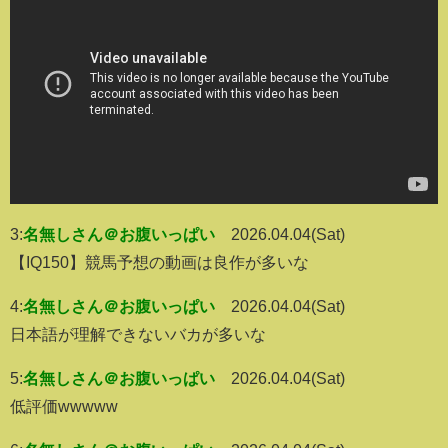
3:
名無しさん＠お腹いっぱい
2026.04.04(Sat)
【IQ150】競馬予想の動画は良作が多いな
4:
名無しさん＠お腹いっぱい
2026.04.04(Sat)
日本語が理解できないバカが多いな
5:
名無しさん＠お腹いっぱい
2026.04.04(Sat)
低評価wwwww