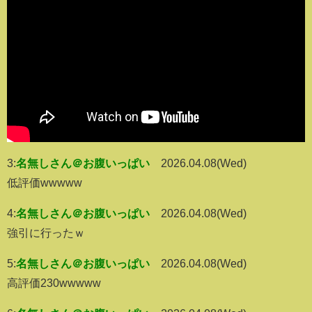
3:
名無しさん＠お腹いっぱい
2026.04.08(Wed)
低評価wwwww
4:
名無しさん＠お腹いっぱい
2026.04.08(Wed)
強引に行ったｗ
5:
名無しさん＠お腹いっぱい
2026.04.08(Wed)
高評価230wwwww