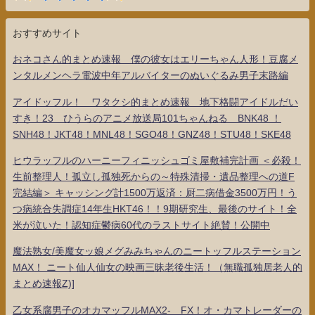
おすすめサイト
おネコさん的まとめ速報 僕の彼女はエリーちゃん人形！豆腐メ
ンタルメンヘラ電波中年アルバイターのぬいぐるみ男子末路編
アイドッフル！ ワタクシ的まとめ速報 地下格闘アイドルだい
すき！23 ひうらのアニメ放送局101ちゃんねる BNK48 ！
SNH48！JKT48！MNL48！SGO48！GNZ48！STU48！SKE48
ヒウラッフルのハーニーフィニッシュゴミ屋敷補完計画 ＜必殺！
生前整理人！孤立し孤独死からの～特殊清掃・遺品整理への道F
完結編＞ キャッシング計1500万返済：厨二病借金3500万円！う
つ病統合失調症14年生HKT46！！9期研究生、最後のサイト！全
米が泣いた！認知症鬱病60代のラストサイト絶賛！公開中
魔法熟女/美魔女ッ娘メグみみちゃんのニートッフルステーション
MAX！ ニート仙人仙女の映画三昧老後生活！（無職孤独居老人的
まとめ速報Z)]
乙女系腐男子のオカマッフルMAX2- FX！オ・カマトレーダーの