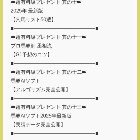
👑超有料級プレゼント 其の十👑
2025年 最新版
【穴馬リスト50選】
■–––––––––––––––––––––––––––––■
👑超有料級プレゼント 其の十一👑
プロ馬券師 丞相流
【G1予想のコツ】
■–––––––––––––––––––––––––––––■
👑超有料級プレゼント 其の十二👑
馬券AIソフト
【アルゴリズム完全公開】
■–––––––––––––––––––––––––––––■
👑超有料級プレゼント 其の十三👑
馬券AIソフト2025年最新版
【実績データ完全公開】
■–––––––––––––––––––––––––––––■