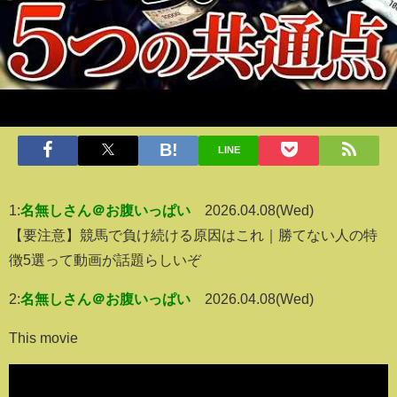
LINE
1:
名無しさん＠お腹いっぱい
2026.04.08(Wed)
【要注意】競馬で負け続ける原因はこれ｜勝てない人の特
徴5選って動画が話題らしいぞ
2:
名無しさん＠お腹いっぱい
2026.04.08(Wed)
This movie