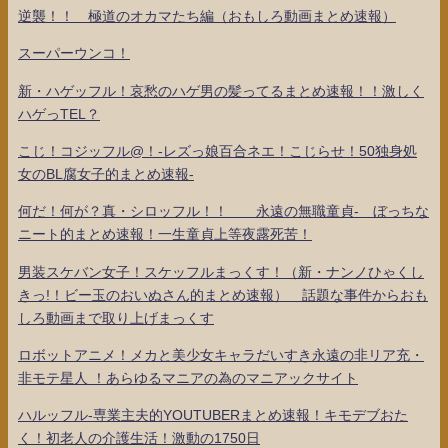
逆襲！！ 極道のオカマたち編（おもしろ動画まとめ速報）
スーパーウンコ！
新・ハゲッフル！哀愁のハゲ男の髪ってるまとめ速報！！激しく
ハゲっTEL？
こじ！コジッフル@！-レズっ娘百合ネエ！こじらせ！50独身処
女のBL腐女子的まとめ速報-
何だ！何が？真・シロッフル！！ 永遠の無職童貞- ぼっちな
ニート的まとめ速報！一生童貞上等夜露死苦！
男装スケバン女子！スケッフルまっくす！（新・ナンノひゃくし
きっ!！ビー玉のおいぬさん的まとめ速報） 話題な事件からおも
しろ動画まで取り上げまっくす
ロボットアニメ！メカと美少女キャラだいすき永遠の非リア充・
非モテ星人 ！あらゆるマニアの為のマニアックサイト
ハルッフル-専業主夫的YOUTUBERまとめ速報！キモデブおた
く！初老人の介護生活！激動の1750日