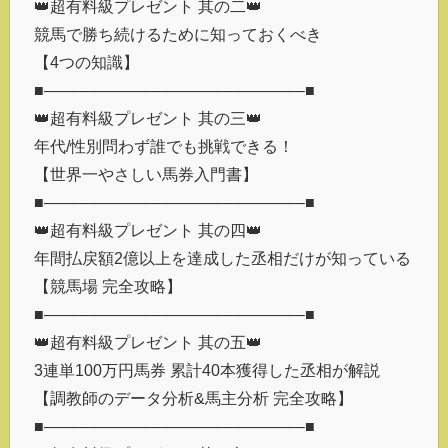
👑超有料級プレゼント 其の二👑
競馬で勝ち続けるために知っておくべき
【4つの知識】
■–––––––––––––––––––––––––––––■
👑超有料級プレゼント 其の三👑
年代/性別問わず誰でも挑戦できる！
【世界一やさしい馬券入門書】
■–––––––––––––––––––––––––––––■
👑超有料級プレゼント 其の四👑
年間払戻額2億以上を達成した丞相だけが知っている
【競馬場 完全攻略】
■–––––––––––––––––––––––––––––■
👑超有料級プレゼント 其の五👑
3連単100万円馬券 累計40本獲得した丞相が解説
【調教師のデータ分析&馬主分析 完全攻略】
■–––––––––––––––––––––––––––––■