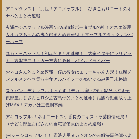
アニゲタレスト（元祖！アニメッフル） ひきこもりニートのオ
ナベ的まとめ速報
火浦のシネマッフル映画NEWS情報ポータブルの杜！オネエ管理
人オカマちゃんの鬼女的まとめ速報!オカマッフルアタックナンバ
ーハーフ
ユカ・ヨネッフル！初老的まとめ速報！！大帝イタチにラリアッ
ト！害獣神アリ・ガー被害に必殺！パイルドライバー
おネコさん的まとめ速報 僕の彼女はエリーちゃん人形！豆腐メ
ンタルメンヘラ電波中年アルバイターのぬいぐるみ男子末路編
スケバン！デカッフルまっくす（デカい強い2次元嫁だいすき子
供部屋おじさんヒロシ之古惑仔的まとめ速報）話題な動画取り上
げMAX！デカいは正義刑事編
アキヨッフル-！ネオニートスケ番長のエキストラ芸能情報局！
（子ども部屋おばさんの自宅警備員的まとめ速報）
[ヨシヨシロッフル-！！-素浪人勇者カツオンの未解決事件簿へよ