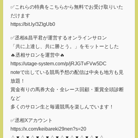
✅これらの特典をこちらから無料でお受け取りいた
だけます
https://bit.ly/3ZIgUb0
✅丞相&昌平君が運営するオンラインサロン
「共に上達し、共に勝とう。」をモットーとした
🔥丞相サロンを運営中🔥
https://utage-system.com/p/jRJGTvFVw5DC
noteで出している競馬予想の配信は中央も地方も見
放題！
賞金有りの馬券大会・全レース回顧・重賞全頭診断
など
多くのサロン生と毎週競馬を楽しんでいます！
✅丞相Xアカウント
https://x.com/keibareki29nen?s=20
△▼△▼△▼△▼△▼△▼△▼△▼△▼△