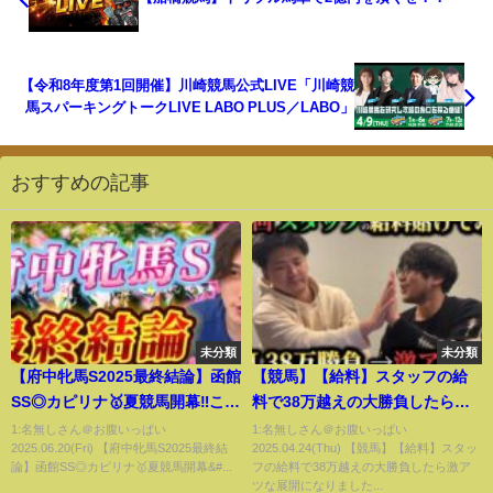
【令和8年度第1回開催】川崎競馬公式LIVE「川崎競
馬スパーキングトークLIVE LABO PLUS／LABO」
おすすめの記事
未分類
未分類
【府中牝馬S2025最終結論】函館
【競馬】【給料】スタッフの給
SS◎カピリナ🥇夏競馬開幕‼️この
料で38万越えの大勝負したら激
馬と共にスタートダッシュを決
アツな展開になりました
1:名無しさん＠お腹いっぱい
1:名無しさん＠お腹いっぱい
2025.06.20(Fri) 【府中牝馬S2025最終結
2025.04.24(Thu) 【競馬】【給料】スタッ
めるぞ🫵
論】函館SS◎カピリナ🥇夏競馬開幕&#...
フの給料で38万越えの大勝負したら激ア
ツな展開になりました...