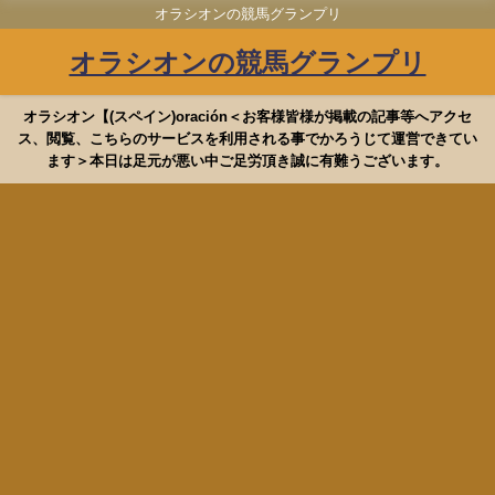
オラシオンの競馬グランプリ
オラシオンの競馬グランプリ
オラシオン【(スペイン)oración＜お客様皆様が掲載の記事等へアクセ
ス、閲覧、こちらのサービスを利用される事でかろうじて運営できてい
ます＞本日は足元が悪い中ご足労頂き誠に有難うございます。