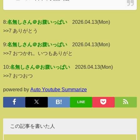
8:
名無しさん＠お腹いっぱい
2026.04.13(Mon)
>>7 ありがとう
9:
名無しさん＠お腹いっぱい
2026.04.13(Mon)
>>7 おつかれ。いつもありがと
10:
名無しさん＠お腹いっぱい
2026.04.13(Mon)
>>7 おつおつ
powered by
Auto Youtube Summarize
LINE
この記事を書いた人