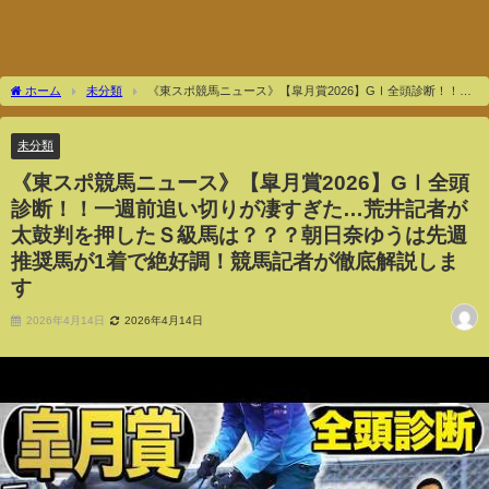
ホーム
未分類
《東スポ競馬ニュース》【皐月賞2026】GⅠ全頭診断！！一
週前追い切りが凄すぎた…荒井記者が太鼓判を押したＳ級馬は？？？朝日奈ゆうは先
週推奨馬が1着で絶好調！競馬記者が徹底解説します
未分類
《東スポ競馬ニュース》【皐月賞2026】GⅠ全頭
診断！！一週前追い切りが凄すぎた…荒井記者が
太鼓判を押したＳ級馬は？？？朝日奈ゆうは先週
推奨馬が1着で絶好調！競馬記者が徹底解説しま
す
2026年4月14日
2026年4月14日