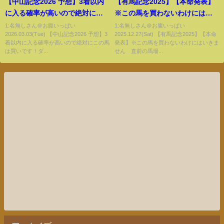
【中山記念2026 予想】3着以内
【有馬記念2025】【本命発表】
に入る確率が高いので絶対にこ
※この馬を買わないわけにはい
の馬は買いです！ダイヤモンドS
きません 直前の馬場傾向を踏
1:名無しさん＠お腹いっぱい
1:名無しさん＠お腹いっぱい
2026.03.03(Tue) 【中山記念2026 予想】3
2025.12.27(Sat) 【有馬記念2025】【本命
フェブラリーS的中🎯
まえた本命とおすすめ馬発表
着以内に入る確率が高いので絶対にこの馬
発表】※この馬を買わないわけにはいきま
予想・見解
は買いです！ダ...
せん 直前の馬場...