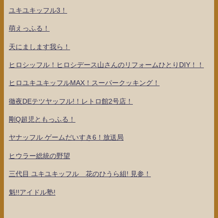
ユキユキッフル3！
萌えっふる！
天にまします我ら！
ヒロシッフル！ヒロシデース山さんのリフォームひとりDIY！！
ヒロユキユキッフルMAX！スーパークッキング！
徹夜DEテツヤッフル!！レトロ館2号店！
剛Q超児ともっふる！
ヤナッフル ゲームだいすき6！放送局
ヒウラー総統の野望
三代目 ユキユキッフル 花のひうら組! 見参！
魁!!アイドル塾!