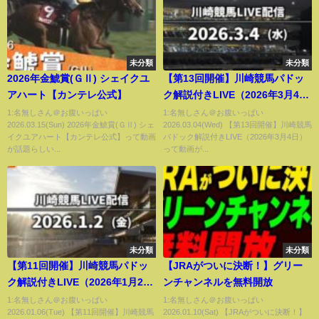
未分類
未分類
2026年金鯱賞(ＧⅡ) シェイクユ
【第13回開催】川崎競馬パドッ
アハート【カンテレ公式】
ク解説付きLIVE（2026年3月4
日）
1:名無しさん＠お腹いっぱい
1:名無しさん＠お腹いっぱい
2026.03.15(Sun) 2026年金鯱賞(ＧⅡ) シェ
2026.03.04(Wed) 【第13回開催】川崎競馬
イクユアハート【カンテレ公式】って動画
パドック解説付きLIVE（2026年3月4日）
が話題らしい...
って動画が...
未分類
未分類
【第11回開催】川崎競馬パドッ
【JRAがついに決断！】グリー
ク解説付きLIVE（2026年1月2
ンチャンネルを無料開放
日）
1:名無しさん＠お腹いっぱい
1:名無しさん＠お腹いっぱい
2026.01.06(Tue) 【第11回開催】川崎競馬
2026.01.10(Sat) 【JRAがついに決断！】