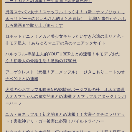
ニート的まとめ速報！一生童貞上等夜露死苦！
男装スケバン女子！スケッフルまっくす！（新・ナンノひゃくし
きっ!！ビー玉のおいぬさん的まとめ速報） 話題な事件からおも
しろ動画まで取り上げまっくす
ロボットアニメ！メカと美少女キャラだいすき永遠の非リア充・
非モテ星人 ！あらゆるマニアの為のマニアックサイト
ハルッフル-専業主夫的YOUTUBERまとめ速報！キモデブおた
く！初老人の介護生活！激動の1750日
アニゲタレスト（元祖！アニメッフル） ひきこもりニートのオ
ナベ的まとめ速報
火浦のシネマッフル映画NEWS情報ポータブルの杜！オネエ管理
人オカマちゃんの鬼女的まとめ速報!オカマッフルアタックナンバ
ーハーフ
ユカ・ヨネッフル！初老的まとめ速報！！大帝イタチにラリアッ
ト！害獣神アリ・ガー被害に必殺！パイルドライバー