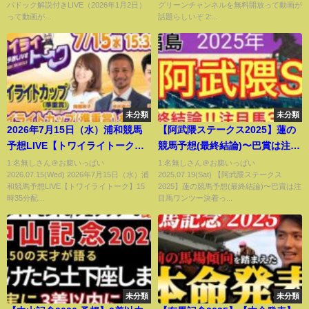
パドック解説付きLIVE（2026年1月2日）
グリーンチャンネルを無料開放って動画が
って動画が...
話題らしいぞ 2:...
未分類
未分類
2026年7月15日（水）浦和競馬
【阿武隈ステークス2025】蓮の
予想LIVE【トワイライトーク】
競馬予想(最終結論)〜巴賞は注目
15時35分配信スタート！
馬ワンツー決着
1:名無しさん＠お腹いっぱい
1:名無しさん＠お腹いっぱい
2026.07.15(Wed) 2026年7月15日（水）浦
2025.07.19(Sat) 【阿武隈ステークス
和競馬予想LIVE【トワイライトーク】15
2025】蓮の競馬予想(最終結論)〜巴賞は注
時35分配...
目馬ワンツー決着っ...
未分類
未分類