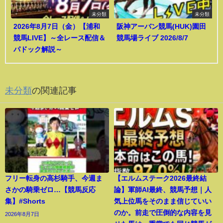
未分類
未分類
2026年8月7日（金）【浦和
阪神アーバン競馬(HUK)園田
競馬LIVE】～全レース配信＆
競馬場ライブ 2026/8/7
パドック解説～
未分類
の関連記事
フリー転身の高杉騎手、今週ま
【エルムステーク2026最終結
さかの騎乗ゼロ…【競馬反応
論】軍師AI最終、競馬予想｜人
集】#Shorts
気上位馬をそのまま信じていい
のか。前走で圧倒的な内容を見
2026年8月7日