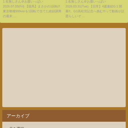
男の週末...
1:名無しさん＠お腹いっぱい
1:名無しさん＠お腹いっぱい
2026.07.03(Fri) 【競馬】まさかの1回転!!
2026.03.31(Tue) 【日常】4週連続G１開
東京喰種999verを1回転で当てた絶好調男
幕!!。G1高松宮記念へ挑む!!!って動画が話
の週末.....
題らしいぞ ...
アーカイブ