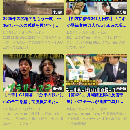
未分類
未分類
2025年の名場面をもう一度 〜
【相方に借金241万円男】「これ
あのレースの感動を再び〜｜
が登録者60万人YouTuberの現実
JRA公式
です」朝イチから競馬に賭け続
1:名無しさん＠お腹いっぱい
1:名無しさん＠お腹いっぱい
2025.12.31(Wed) 2025年の名場面をもう
2024.12.24(Tue) 【相方に借金241万円
けたら的中連発！絶好調男はプ
一度 〜あのレースの感動を再び〜｜JRA
男】「これが登録者60万人YouTuberの現
ラス収支で１日を終えられるの
公式って動画が話...
実です」朝イ...
か…？！
未分類
未分類
【日常】G1開幕！1分半の戦いに
【第426回 井崎脩五郎の反省部
己の全てを賭けて勝負に出た結
屋】バステールが連勝で皐月賞
果はいかに！？フェブラリーSま
主役へ 川田将雅騎手 ディープ記
1:名無しさん＠お腹いっぱい
1:名無しさん＠お腹いっぱい
2026.02.23(Mon) 【日常】G1開幕！1分半
2026.03.08(Sun) 【第426回 井崎脩五郎の
での一週間日記。
念３勝目 バステールやっぱいい
の戦いに己の全てを賭けて勝負に出た結果
反省部屋】バステールが連勝で皐月賞主役
もの持ってますよね…【弥生賞
はいかに！？フェブ...
へ 川田将雅騎手...
ディープインパクト記念】