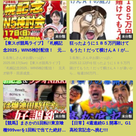
未分類
未分類
【東スポ競馬ライブ】「札幌記
狂ったように１８５万円賭けて
念2025」WIN5検討配信！ 元天
もうた！だって横けんＡＩが凄
才騎手・田原成貴＆ 三嶋まりえ
いから… 毎週150万円勝負男の
1:名無しさん＠お腹いっぱい
1:名無しさん＠お腹いっぱい
2025.08.17(Sun) 【東スポ競馬ライブ】
2025.12.12(Fri) 狂ったように１８５万円
記者＆朝日奈ゆう…豪華メンバ
激闘譜2025 2025年11月23日
「札幌記念2025」WIN5検討配信！ 元天
賭けてもうた！だって横けんＡＩが凄いか
ーで8/17(日)13:30～配信開始！
才騎手・田原成貴...
ら… 毎週150万円...
未分類
未分類
【競馬】まさかの1回転!!東京喰
【日常】4週連続G１開幕!!。G1
種999verを1回転で当てた絶好調
高松宮記念へ挑む!!!