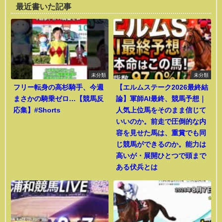
最近書いた記事
未分類
未分類
フリー転身の高杉騎手、今週
【エルムステーク2026最終結
まさかの騎乗ゼロ…【競馬反
論】軍師AI最終、競馬予想｜
応集】#Shorts
人気上位馬をそのまま信じて
いいのか。前走で圧倒的な内
容を見せた馬は、重賞でも同
じ競馬ができるのか。能力は
高いが・展開ひとつで頭まで
ある伏兵とは