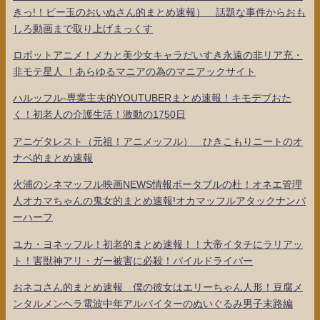
きっ!！ビー玉のおいぬさん的まとめ速報） 話題な事件からおも
しろ動画まで取り上げまっくす
ロボットアニメ！メカと美少女キャラだいすき永遠の非リア充・
非モテ星人 ！あらゆるマニアの為のマニアックサイト
ハルッフル-専業主夫的YOUTUBERまとめ速報！キモデブおた
く！初老人の介護生活！激動の1750日
アニゲタレスト（元祖！アニメッフル） ひきこもりニートのオ
ナベ的まとめ速報
火浦のシネマッフル映画NEWS情報ポータブルの杜！オネエ管理
人オカマちゃんの鬼女的まとめ速報!オカマッフルアタックナンバ
ーハーフ
ユカ・ヨネッフル！初老的まとめ速報！！大帝イタチにラリアッ
ト！害獣神アリ・ガー被害に必殺！パイルドライバー
おネコさん的まとめ速報 僕の彼女はエリーちゃん人形！豆腐メ
ンタルメンヘラ電波中年アルバイターのぬいぐるみ男子末路編