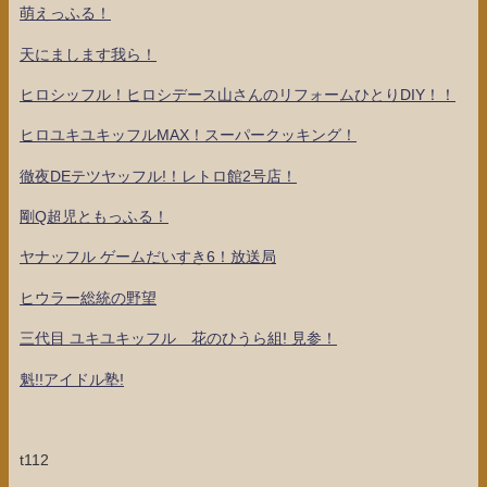
萌えっふる！
天にまします我ら！
ヒロシッフル！ヒロシデース山さんのリフォームひとりDIY！！
ヒロユキユキッフルMAX！スーパークッキング！
徹夜DEテツヤッフル!！レトロ館2号店！
剛Q超児ともっふる！
ヤナッフル ゲームだいすき6！放送局
ヒウラー総統の野望
三代目 ユキユキッフル 花のひうら組! 見参！
魁!!アイドル塾!
t112