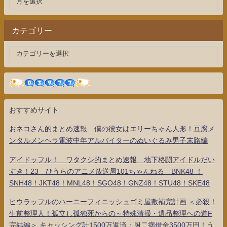
カテゴリー
おすすめサイト
おネコさん的まとめ速報 僕の彼女はエリーちゃん人形！豆腐メ
ンタルメンヘラ電波中年アルバイターのぬいぐるみ男子末路編
アイドッフル！ ワタクシ的まとめ速報 地下格闘アイドルだい
すき！23 ひうらのアニメ放送局101ちゃんねる BNK48 ！
SNH48！JKT48！MNL48！SGO48！GNZ48！STU48！SKE48
ヒウラッフルのハーニーフィニッシュゴミ屋敷補完計画 ＜必殺！
生前整理人！孤立し孤独死からの～特殊清掃・遺品整理への道F
完結編＞ キャッシング計1500万返済：厨二病借金3500万円！う