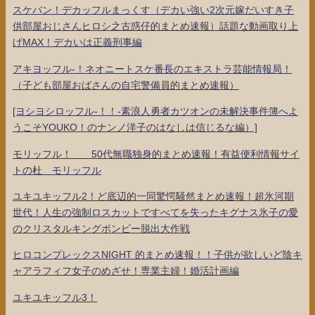
スケバン！デカッフルまっくす（デカい強い2次元嫁だいすき子
供部屋おじさんヒロシ之古惑仔的まとめ速報）話題な動画取り上
げMAX！デカいは正義刑事編
アキヨッフル-！ネオニートスケ番長のエキストラ芸能情報局！
（子ども部屋おばさんの自宅警備員的まとめ速報）
[ヨシヨシロッフル-！！-素浪人勇者カツオンの未解決事件簿へよ
うこそYOUKO！のナンノ洋子のはなしは信じるな編）]
モリッフル！ 50代無職独身的まとめ速報！有益便利情報サイ
トの杜 モリッフル
ユキユキッフル2！ど底辺的一同驚愕騒然まとめ速報！超氷河期
世代！人生の強制ロスカットですべてを失ったキグナス氷子の愛
のクリスタルキングボンビー脱出大作戦
ヒロコンプレックスNIGHT 的まとめ速報！！子供が欲しいど陰キ
ャアラフィフ女子のめざせ！専業主婦！婚活計画編
ユキユキッフル3！