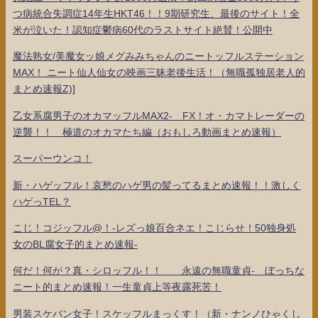
つ病統合失調症14年生HKT46！！9期研究生、最後のサイト！全
米が泣いた！認知症鬱病60代のラストサイト絶賛！公開中
魔法熟女/美魔女ッ娘メグみみちゃんのニートッフルステーション
MAX！ ニート仙人仙女の映画三昧老後生活！（無職孤独居老人的
まとめ速報Z)]
乙女系腐男子のオカマッフルMAX2- FX！オ・カマトレーダーの
逆襲！！ 極道のオカマたち編（おもしろ動画まとめ速報）
スーパーウンコ！
新・ハゲッフル！哀愁のハゲ男の髪ってるまとめ速報！！激しく
ハゲっTEL？
こじ！コジッフル@！-レズっ娘百合ネエ！こじらせ！50独身処
女のBL腐女子的まとめ速報-
何だ！何が？真・シロッフル！！ 永遠の無職童貞- ぼっちな
ニート的まとめ速報！一生童貞上等夜露死苦！
男装スケバン女子！スケッフルまっくす！（新・ナンノひゃくし