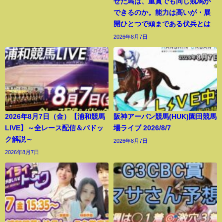
せた馬は、重賞でも同じ競馬が
できるのか。能力は高いが・展
開ひとつで頭まである伏兵とは
2026年8月7日
2026年8月7日（金）【浦和競馬
阪神アーバン競馬(HUK)園田競馬
LIVE】～全レース配信＆パドッ
場ライブ 2026/8/7
ク解説～
2026年8月7日
2026年8月7日