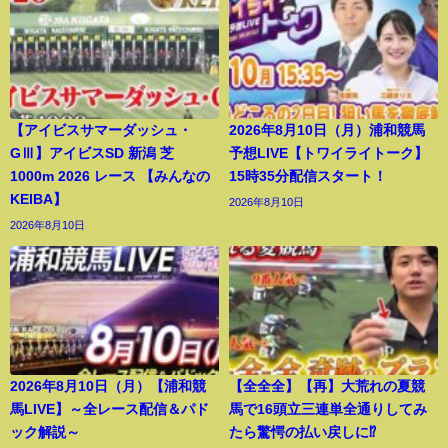
【アイビスサマーダッシュ・
2026年8月10日（月）浦和競馬
GⅢ】アイビスSD 新潟 芝
予想LIVE【トワイライトーク】
1000m 2026 レース 【みんなの
15時35分配信スタート！
KEIBA】
2026年8月10日
2026年8月10日
2026年8月10日（月）【浦和競
【全全全】【再】大荒れの夏競
馬LIVE】～全レース配信＆パド
馬で16頭立三連単全通りしてみ
ック解説～
たら驚愕の払い戻しに⁉︎