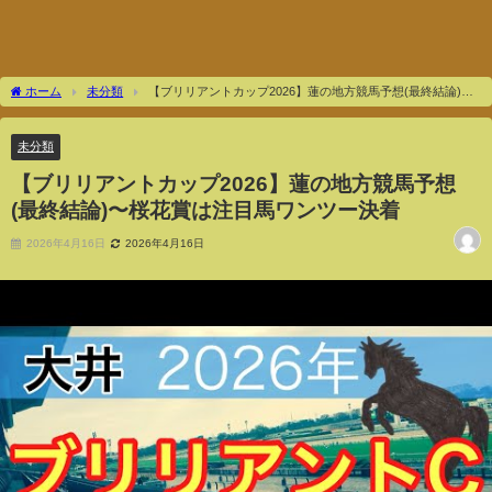
ホーム
未分類
【ブリリアントカップ2026】蓮の地方競馬予想(最終結論)〜
桜花賞は注目馬ワンツー決着
未分類
【ブリリアントカップ2026】蓮の地方競馬予想
(最終結論)〜桜花賞は注目馬ワンツー決着
2026年4月16日
2026年4月16日