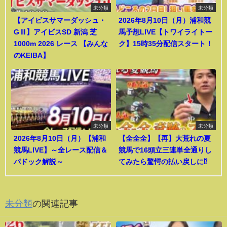
未分類
未分類
【アイビスサマーダッシュ・
2026年8月10日（月）浦和競
GⅢ】アイビスSD 新潟 芝
馬予想LIVE【トワイライトー
1000m 2026 レース 【みんな
ク】15時35分配信スタート！
のKEIBA】
未分類
未分類
2026年8月10日（月）【浦和
【全全全】【再】大荒れの夏
競馬LIVE】～全レース配信＆
競馬で16頭立三連単全通りし
パドック解説～
てみたら驚愕の払い戻しに⁉︎
未分類
の関連記事