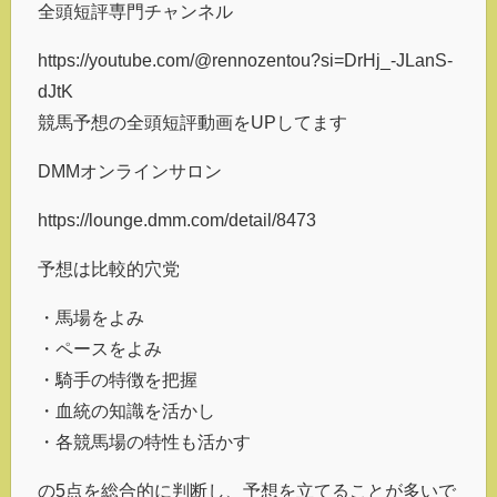
全頭短評専門チャンネル
https://youtube.com/@rennozentou?si=DrHj_-JLanS-
dJtK
競馬予想の全頭短評動画をUPしてます
DMMオンラインサロン
https://lounge.dmm.com/detail/8473
予想は比較的穴党
・馬場をよみ
・ペースをよみ
・騎手の特徴を把握
・血統の知識を活かし
・各競馬場の特性も活かす
の5点を総合的に判断し、予想を立てることが多いで