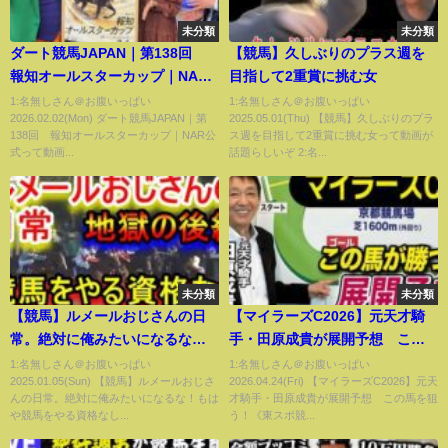
未分類
未分類
ダート競馬JAPAN｜第138回
【競馬】久しぶりのプラス週を
報知オールスターカップ｜NAR
目指して2重賞に挑む女
公式
1:名無しさん＠お腹いっぱい
1:名無しさん＠お腹いっぱい
2026.02.02(Mon) ダート競馬JAPAN｜第
2025.05.01(Thu) 【競馬】久しぶりのプラ
138回 報知オールスターカップ｜NAR公
ス週を目指して2重賞に挑む女って動画が
式って動画...
話題らしいぞ 2:名...
未分類
未分類
【競馬】ルメールおじさんの日
【マイラーズC2026】元天才騎
常。絶対に俺みたいになるな！
手・田原成貴が展開予想 この
もはや競馬をやる資格なし？！
馬を狙う！《東スポ競馬》
1:名無しさん＠お腹いっぱい
1:名無しさん＠お腹いっぱい
2025.01.05(Sun) 【競馬】ルメールおじさ
2026.04.24(Fri) 【マイラーズC2026】元天
地獄の後編。
んの日常。絶対に俺みたいになるな！もは
才騎手・田原成貴が展開予想 この馬を狙
や競馬をやる資格なし...
う！《東スポ競...