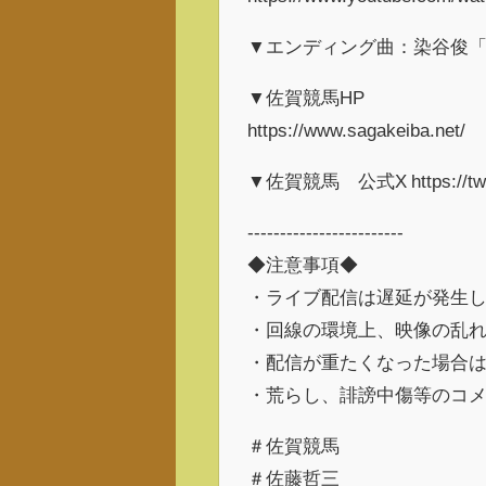
▼エンディング曲：染谷俊
▼佐賀競馬HP
https://www.sagakeiba.net/
▼佐賀競馬 公式X https://twitt
------------------------
◆注意事項◆
・ライブ配信は遅延が発生
・回線の環境上、映像の乱
・配信が重たくなった場合
・荒らし、誹謗中傷等のコ
＃佐賀競馬
＃佐藤哲三