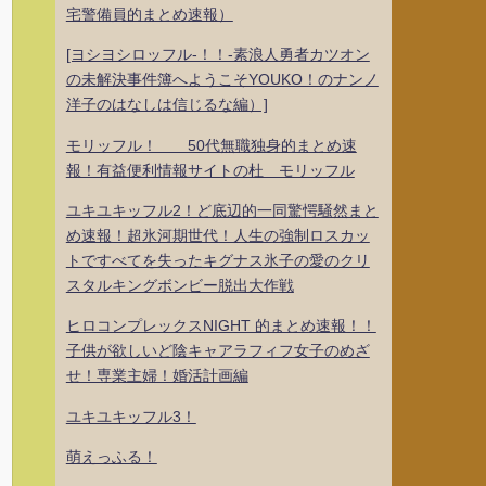
宅警備員的まとめ速報）
[ヨシヨシロッフル-！！-素浪人勇者カツオン
の未解決事件簿へようこそYOUKO！のナンノ
洋子のはなしは信じるな編）]
モリッフル！ 50代無職独身的まとめ速
報！有益便利情報サイトの杜 モリッフル
ユキユキッフル2！ど底辺的一同驚愕騒然まと
め速報！超氷河期世代！人生の強制ロスカッ
トですべてを失ったキグナス氷子の愛のクリ
スタルキングボンビー脱出大作戦
ヒロコンプレックスNIGHT 的まとめ速報！！
子供が欲しいど陰キャアラフィフ女子のめざ
せ！専業主婦！婚活計画編
ユキユキッフル3！
萌えっふる！