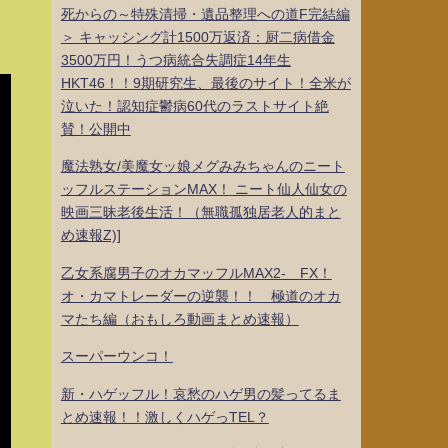
死からの～特殊清掃・遺品整理への道F完結編
＞ キャッシング計1500万返済：厨二病借金
3500万円！うつ病統合失調症14年生
HKT46！！9期研究生、最後のサイト！全米が
泣いた！認知症鬱病60代のラストサイト絶
賛！公開中
魔法熟女/美魔女ッ娘メグみみちゃんのニート
ッフルステーションMAX！ ニート仙人仙女の
映画三昧老後生活！（無職孤独居老人的まと
め速報Z)]
乙女系腐男子のオカマッフルMAX2- FX！
オ・カマトレーダーの逆襲！！ 極道のオカ
マたち編（おもしろ動画まとめ速報）
スーパーウンコ！
新・ハゲッフル！哀愁のハゲ男の髪ってるま
とめ速報！！激しくハゲっTEL？