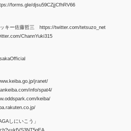
orms.gle/djsu59CZjjCfhRV66
三 https://twitter.com/tetsuzo_net
er.com/ChannYuki315
akaOfficial
keiba.go.jp/jranet/
nkeiba.com/info/spat4/
ddspark.com/keiba/
.rakuten.co.jp/
AGAしにいこう」
atch?v=kfVS3NT5qEA