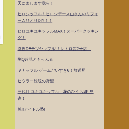
天にまします我ら！
ヒロシッフル！ヒロシデース山さんのリフォ
ームひとりDIY！！
ヒロユキユキッフルMAX！スーパークッキン
グ！
徹夜DEテツヤッフル!！レトロ館2号店！
剛Q超児ともっふる！
ヤナッフル ゲームだいすき6！放送局
ヒウラー総統の野望
三代目 ユキユキッフル 花のひうら組! 見
参！
魁!!アイドル塾!