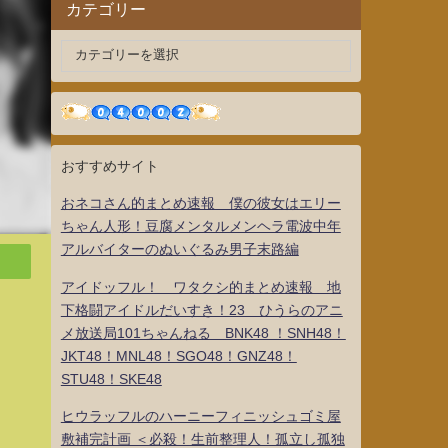
カテゴリー
おすすめサイト
おネコさん的まとめ速報 僕の彼女はエリー
ちゃん人形！豆腐メンタルメンヘラ電波中年
アルバイターのぬいぐるみ男子末路編
アイドッフル！ ワタクシ的まとめ速報 地
下格闘アイドルだいすき！23 ひうらのアニ
メ放送局101ちゃんねる BNK48 ！SNH48！
JKT48！MNL48！SGO48！GNZ48！
STU48！SKE48
ヒウラッフルのハーニーフィニッシュゴミ屋
敷補完計画 ＜必殺！生前整理人！孤立し孤独