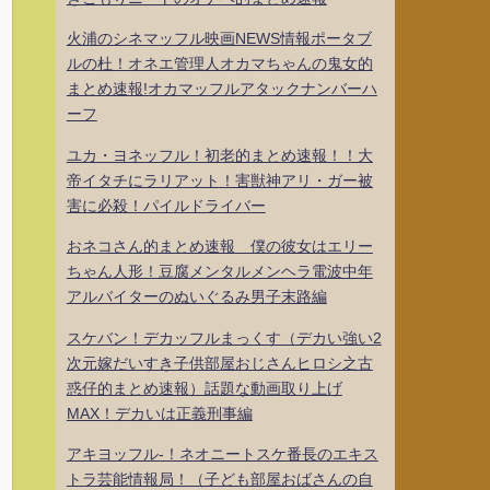
火浦のシネマッフル映画NEWS情報ポータブ
ルの杜！オネエ管理人オカマちゃんの鬼女的
まとめ速報!オカマッフルアタックナンバーハ
ーフ
ユカ・ヨネッフル！初老的まとめ速報！！大
帝イタチにラリアット！害獣神アリ・ガー被
害に必殺！パイルドライバー
おネコさん的まとめ速報 僕の彼女はエリー
ちゃん人形！豆腐メンタルメンヘラ電波中年
アルバイターのぬいぐるみ男子末路編
スケバン！デカッフルまっくす（デカい強い2
次元嫁だいすき子供部屋おじさんヒロシ之古
惑仔的まとめ速報）話題な動画取り上げ
MAX！デカいは正義刑事編
アキヨッフル-！ネオニートスケ番長のエキス
トラ芸能情報局！（子ども部屋おばさんの自