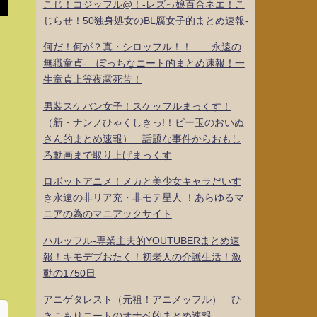
こじ！コジッフル@！-レズっ娘百合ネエ！こ
じらせ！50独身処女のBL腐女子的まとめ速報-
何だ！何が？真・シロッフル！！ 永遠の
無職童貞- ぼっちなニート的まとめ速報！一
生童貞上等夜露死苦！
男装スケバン女子！スケッフルまっくす！
（新・ナンノひゃくしきっ!！ビー玉のおいぬ
さん的まとめ速報） 話題な事件からおもし
ろ動画まで取り上げまっくす
ロボットアニメ！メカと美少女キャラだいす
き永遠の非リア充・非モテ星人 ！あらゆるマ
ニアの為のマニアックサイト
ハルッフル-専業主夫的YOUTUBERまとめ速
報！キモデブおたく！初老人の介護生活！激
動の1750日
アニゲタレスト（元祖！アニメッフル） ひ
きこもりニートのオナベ的まとめ速報