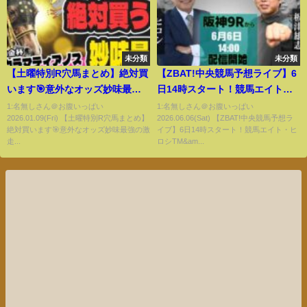
未分類
未分類
【土曜特別R穴馬まとめ】絶対買
【ZBAT!中央競馬予想ライブ】6
います🎯意外なオッズ妙味最強
日14時スタート！競馬エイト・
の激走候補リスト【競馬予想
ヒロシTM&サンケイスポーツ・
1:名無しさん＠お腹いっぱい
1:名無しさん＠お腹いっぱい
2026.01.09(Fri) 【土曜特別R穴馬まとめ】
2026.06.06(Sat) 【ZBAT!中央競馬予想ラ
2025】
板津記者が出演！
絶対買います🎯意外なオッズ妙味最強の激
イブ】6日14時スタート！競馬エイト・ヒ
走...
ロシTM&am...