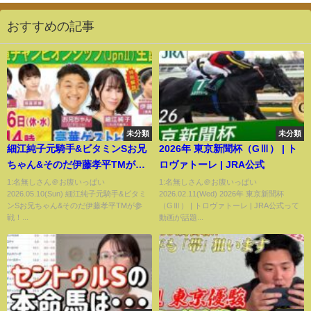
おすすめの記事
未分類
未分類
細江純子元騎手&ビタミンSお兄
2026年 東京新聞杯（GⅢ） | ト
ちゃん&そのだ伊藤孝平TMが参
ロヴァトーレ | JRA公式
戦！第２７回兵庫チャンピオン
1:名無しさん＠お腹いっぱい
1:名無しさん＠お腹いっぱい
2026.05.10(Sun) 細江純子元騎手&ビタミ
2026.02.11(Wed) 2026年 東京新聞杯
シップ（JpnⅡ）「生」配信
ンSお兄ちゃん&そのだ伊藤孝平TMが参
（GⅢ） | トロヴァトーレ | JRA公式って
戦！...
動画が話題...