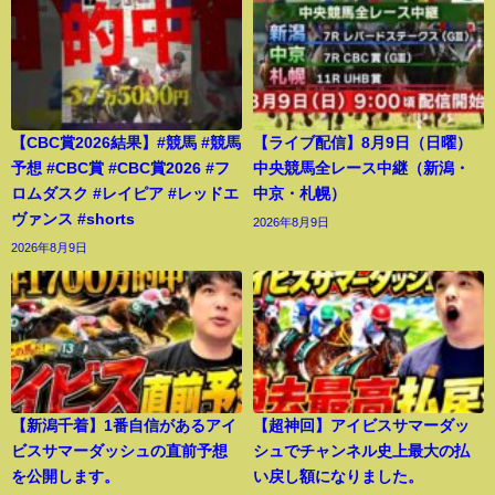
【CBC賞2026結果】#競馬 #競馬
【ライブ配信】8月9日（日曜）
予想 #CBC賞 #CBC賞2026 #フ
中央競馬全レース中継（新潟・
ロムダスク #レイピア #レッドエ
中京・札幌）
ヴァンス #shorts
2026年8月9日
2026年8月9日
【新潟千着】1番自信があるアイ
【超神回】アイビスサマーダッ
ビスサマーダッシュの直前予想
シュでチャンネル史上最大の払
を公開します。
い戻し額になりました。