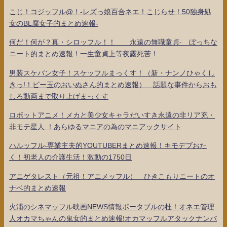
こじ！コジッフル@！-レズっ娘百合ネエ！こじらせ！50独身処
女のBL腐女子的まとめ速報-
何だ！何が？真・シロッフル！！ 永遠の無職童貞- ぼっちな
ニート的まとめ速報！一生童貞上等夜露死苦！
男装スケバン女子！スケッフルまっくす！（新・ナンノひゃくし
きっ!！ビー玉のおいぬさん的まとめ速報） 話題な事件からおも
しろ動画まで取り上げまっくす
ロボットアニメ！メカと美少女キャラだいすき永遠の非リア充・
非モテ星人 ！あらゆるマニアの為のマニアックサイト
ハルッフル-専業主夫的YOUTUBERまとめ速報！キモデブおた
く！初老人の介護生活！激動の1750日
アニゲタレスト（元祖！アニメッフル） ひきこもりニートのオ
ナベ的まとめ速報
火浦のシネマッフル映画NEWS情報ポータブルの杜！オネエ管理
人オカマちゃんの鬼女的まとめ速報!オカマッフルアタックナンバ