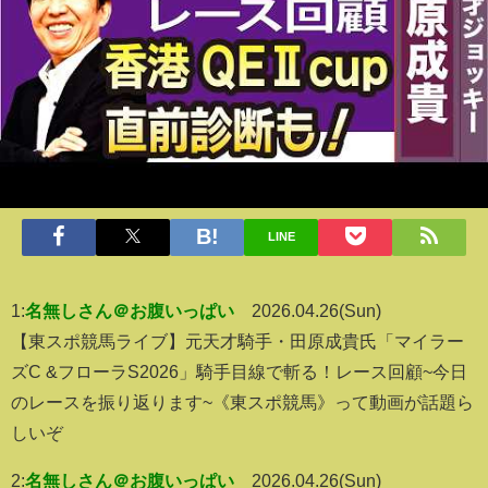
LINE
1:
名無しさん＠お腹いっぱい
2026.04.26(Sun)
【東スポ競馬ライブ】元天才騎手・田原成貴氏「マイラー
ズC &フローラS2026」騎手目線で斬る！レース回顧~今日
のレースを振り返ります~《東スポ競馬》って動画が話題ら
しいぞ
2:
名無しさん＠お腹いっぱい
2026.04.26(Sun)