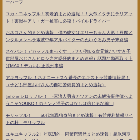
ーハーフ
ユカ・ヨネッフル！初老的まとめ速報！！大帝イタチにラリアッ
ト！害獣神アリ・ガー被害に必殺！パイルドライバー
おネコさん的まとめ速報 僕の彼女はエリーちゃん人形！豆腐メ
ンタルメンヘラ電波中年アルバイターのぬいぐるみ男子末路編
スケバン！デカッフルまっくす（デカい強い2次元嫁だいすき子
供部屋おじさんヒロシ之古惑仔的まとめ速報）話題な動画取り上
げMAX！デカいは正義刑事編
アキヨッフル-！ネオニートスケ番長のエキストラ芸能情報局！
（子ども部屋おばさんの自宅警備員的まとめ速報）
[ヨシヨシロッフル-！！-素浪人勇者カツオンの未解決事件簿へよ
うこそYOUKO！のナンノ洋子のはなしは信じるな編）]
モリッフル！ 50代無職独身的まとめ速報！有益便利情報サイ
トの杜 モリッフル
ユキユキッフル2！ど底辺的一同驚愕騒然まとめ速報！超氷河期