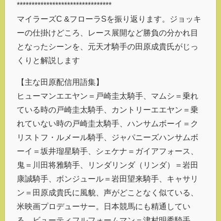
********************************
マイラーズC &フローラSを振り返ります。ジョッキ
ーの仕掛けどころ、レース展開など勝負の分かれ目
となったシーンを、元天才騎手の田原成貴氏がじっ
くりと解説します
【主な田原配信用語集】
ヒューマンエエヤン＝戸崎圭太騎手、マムシ＝乗れ
ている時の戸崎圭太騎手、カントリーエエヤン＝乗
れていない時の戸崎圭太騎手、ハンサムボーイ＝ク
リストフ・ルメール騎手、ジャパニーズハンサムボ
ーイ＝坂井瑠星騎手、シェケナ＝ガイアフォース、
鬼＝川田将雅騎手、リンダリンダ（リンダ）＝岩田
康誠騎手、ボンジュール＝岩田望来騎手、キャサリ
ン＝田原成貴氏に風貌、声がどことなく似ている、
米映画プロデューサー。日本競馬にも精通してい
る、ビューティフルフォームマン＝津村明秀騎手