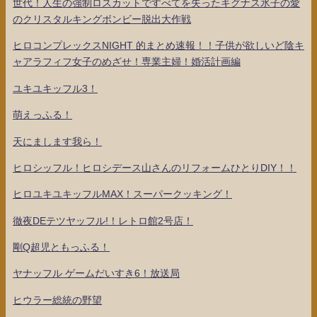
世代！人生の強制ロスカットですべてを失ったキグナス氷子の愛
のクリスタルキングボンビー脱出大作戦
ヒロコンプレックスNIGHT 的まとめ速報！！子供が欲しいど陰キ
ャアラフィフ女子のめざせ！専業主婦！婚活計画編
ユキユキッフル3！
萌えっふる！
天にまします我ら！
ヒロシッフル！ヒロシデース山さんのリフォームひとりDIY！！
ヒロユキユキッフルMAX！スーパークッキング！
徹夜DEテツヤッフル!！レトロ館2号店！
剛Q超児ともっふる！
ヤナッフル ゲームだいすき6！放送局
ヒウラー総統の野望