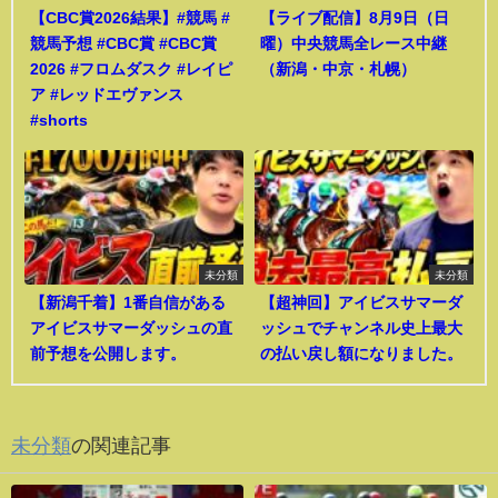
【CBC賞2026結果】#競馬 #
【ライブ配信】8月9日（日
競馬予想 #CBC賞 #CBC賞
曜）中央競馬全レース中継
2026 #フロムダスク #レイピ
（新潟・中京・札幌）
ア #レッドエヴァンス
#shorts
未分類
未分類
【新潟千着】1番自信がある
【超神回】アイビスサマーダ
アイビスサマーダッシュの直
ッシュでチャンネル史上最大
前予想を公開します。
の払い戻し額になりました。
未分類
の関連記事