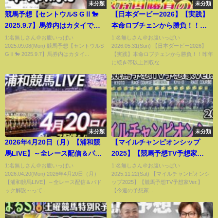
未分類
未分類
競馬予想【セントウルS GⅡ🐎
【日本ダービー2026】【実践】
2025.9.7】馬券内はカタイでし
本命ロブチェンから勝負！！昨
ょう！開幕週なら本命はこの
年に続き帯以上回収なるか？？
1:名無しさん＠お腹いっぱい
1:名無しさん＠お腹いっぱい
2025.09.08(Mon) 競馬予想【セントウルS
2026.05.31(Sun) 【日本ダービー2026】
馬！
GⅡ🐎 2025.9.7】馬券内はカタイ...
【実践】本命ロブチェンから勝負！！昨年
に続き帯以上回収な...
未分類
未分類
2026年4月20日（月）【浦和競
【マイルチャンピオンシップ
馬LIVE】～全レース配信＆パド
2025】【競馬予想TV予想家
ック解説～
Ver.】【今週の予想家】市丸博司
1:名無しさん＠お腹いっぱい
1:名無しさん＠お腹いっぱい
2026.04.20(Mon) 2026年4月20日（月）
2025.11.22(Sat) 【マイルチャンピオンシ
さん/水上学さん/井内利彰さん/小
【浦和競馬LIVE】～全レース配信＆パド
ップ2025】【競馬予想TV予想家Ver.】
林弘明さん/夏目耕四郎さん/松本
ック解説～って...
【今週の予想家...
ヒロシさん、予想バトルスター
ト！ #3865