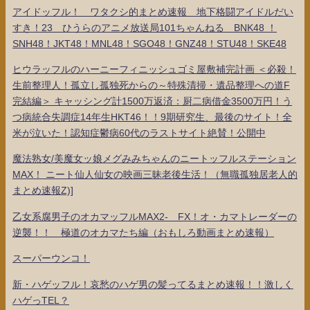
アイドッフル！ ワタクシ的まとめ速報 地下格闘アイドルだい
すき！23 ひうらのアニメ放送局101ちゃんねる BNK48 ！
SNH48！JKT48！MNL48！SGO48！GNZ48！STU48！SKE48
ヒウラッフルのハーニーフィニッシュゴミ屋敷補完計画 ＜必殺！
生前整理人！孤立し孤独死からの～特殊清掃・遺品整理への道F
完結編＞ キャッシング計1500万返済：厨二病借金3500万円！う
つ病統合失調症14年生HKT46！！9期研究生、最後のサイト！全
米が泣いた！認知症鬱病60代のラストサイト絶賛！公開中
魔法熟女/美魔女ッ娘メグみみちゃんのニートッフルステーション
MAX！ ニート仙人仙女の映画三昧老後生活！（無職孤独居老人的
まとめ速報Z)]
乙女系腐男子のオカマッフルMAX2- FX！オ・カマトレーダーの
逆襲！！ 極道のオカマたち編（おもしろ動画まとめ速報）
スーパーウンコ！
新・ハゲッフル！哀愁のハゲ男の髪ってるまとめ速報！！激しく
ハゲっTEL？