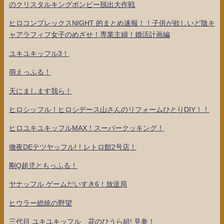
のクリスタルキングボンビー脱出大作戦
ヒロコンプレックスNIGHT 的まとめ速報！！子供が欲しいど陰キ
ャアラフィフ女子のめざせ！専業主婦！婚活計画編
ユキユキッフル3！
萌えっふる！
天にまします我ら！
ヒロシッフル！ヒロシデース山さんのリフォームひとりDIY！！
ヒロユキユキッフルMAX！スーパークッキング！
徹夜DEテツヤッフル!！レトロ館2号店！
剛Q超児ともっふる！
ヤナッフル ゲームだいすき6！放送局
ヒウラー総統の野望
三代目 ユキユキッフル 花のひうら組! 見参！