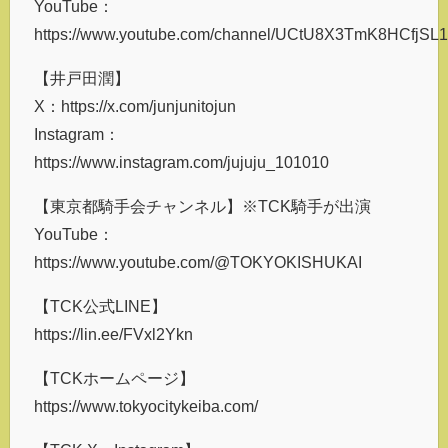
YouTube：
https://www.youtube.com/channel/UCtU8X3TmK8HCfjSL
【井戸田潤】
X：https://x.com/junjunitojun
Instagram：
https://www.instagram.com/jujuju_101010
【東京都騎手会チャンネル】※TCK騎手が出演
YouTube：
https://www.youtube.com/@TOKYOKISHUKAI
【TCK公式LINE】
https://lin.ee/FVxl2Ykn
【TCKホームページ】
https://www.tokyocitykeiba.com/