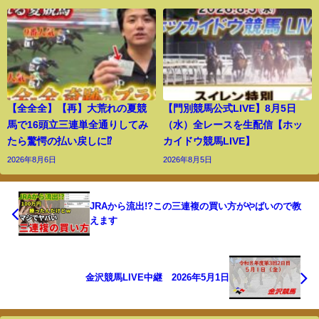
【全全全】【再】大荒れの夏競
【門別競馬公式LIVE】8月5日
馬で16頭立三連単全通りしてみ
（水）全レースを生配信【ホッ
たら驚愕の払い戻しに⁉︎
カイドウ競馬LIVE】
2026年8月6日
2026年8月5日
JRAから流出!?この三連複の買い方がやばいので教
えます
金沢競馬LIVE中継 2026年5月1日