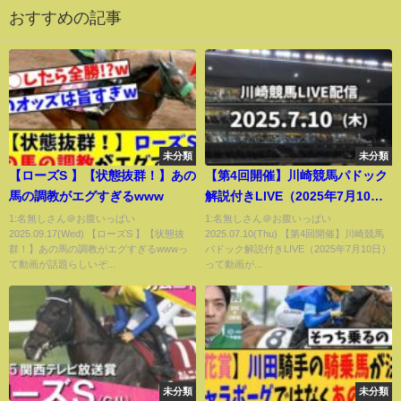
おすすめの記事
未分類
未分類
【ローズS 】【状態抜群！】あの
【第4回開催】川崎競馬パドック
馬の調教がエグすぎるwww
解説付きLIVE（2025年7月10
日）
1:名無しさん＠お腹いっぱい
1:名無しさん＠お腹いっぱい
2025.09.17(Wed) 【ローズS 】【状態抜
2025.07.10(Thu) 【第4回開催】川崎競馬
群！】あの馬の調教がエグすぎるwwwっ
パドック解説付きLIVE（2025年7月10日）
て動画が話題らしいぞ...
って動画が...
未分類
未分類