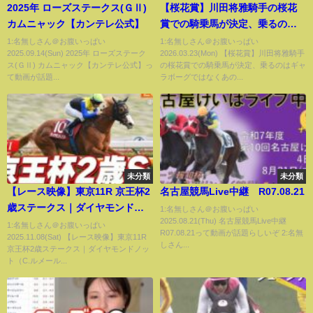
2025年 ローズステークス(ＧⅡ)
【桜花賞】川田将雅騎手の桜花
カムニャック【カンテレ公式】
賞での騎乗馬が決定、乗るのは
ギャラボーグではなくあの馬
1:名無しさん＠お腹いっぱい
1:名無しさん＠お腹いっぱい
2025.09.14(Sun) 2025年 ローズステーク
2026.03.23(Mon) 【桜花賞】川田将雅騎手
に…【競馬反応集】
ス(ＧⅡ) カムニャック【カンテレ公式】っ
の桜花賞での騎乗馬が決定、乗るのはギャ
て動画が話題...
ラボーグではなくあの...
未分類
未分類
【レース映像】東京11R 京王杯2
名古屋競馬Live中継 R07.08.21
歳ステークス｜ダイヤモンドノ
1:名無しさん＠お腹いっぱい
2025.08.21(Thu) 名古屋競馬Live中継
ット（C.ルメール）｜ウイニン
1:名無しさん＠お腹いっぱい
R07.08.21って動画が話題らしいぞ 2:名無
2025.11.08(Sat) 【レース映像】東京11R
グ競馬
しさん...
京王杯2歳ステークス｜ダイヤモンドノッ
ト（C.ルメール...