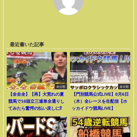
最近書いた記事
未分類
未分類
【全全全】【再】大荒れの夏
【門別競馬公式LIVE】8月6日
競馬で16頭立三連単全通りし
（木）全レースを生配信【ホ
てみたら驚愕の払い戻しに⁉︎
ッカイドウ競馬LIVE】