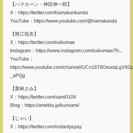
【ハマカーン・神田伸一郎】
X：https://twitter.com/hamakankanda
YouTube：https://www.youtube.com/@hamakanda
【熊江琉衣】
X：https://twitter.com/ruikumae
Instagram：https://www.instagram.com/ruikumae/?h...
YouTube：
https://www.youtube.com/channel/UCn16T9OsooqLgV9Sp
_aPQg
【栗林さみ】
X：https://twitter.com/sami0104
Blog：https://ameblo.jp/kurisami/
【じゃい】
X：https://twitter.com/instantjayjay