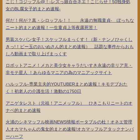
こじ！コジッフル@！-レズっ娘百合ネエ！こじらせ！50独身処
女のBL腐女子的まとめ速報-
何だ！何が？真・シロッフル！！ 永遠の無職童貞- ぼっちな
ニート的まとめ速報！一生童貞上等夜露死苦！
男装スケバン女子！スケッフルまっくす！（新・ナンノひゃくし
きっ!！ビー玉のおいぬさん的まとめ速報） 話題な事件からおも
しろ動画まで取り上げまっくす
ロボットアニメ！メカと美少女キャラだいすき永遠の非リア充・
非モテ星人 ！あらゆるマニアの為のマニアックサイト
ハルッフル-専業主夫的YOUTUBERまとめ速報！キモデブおた
く！初老人の介護生活！激動の1750日
アニゲタレスト（元祖！アニメッフル） ひきこもりニートのオ
ナベ的まとめ速報
火浦のシネマッフル映画NEWS情報ポータブルの杜！オネエ管理
人オカマちゃんの鬼女的まとめ速報!オカマッフルアタックナンバ
ーハーフ