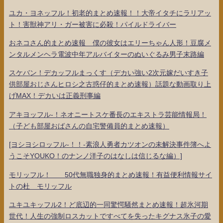
ユカ・ヨネッフル！初老的まとめ速報！！大帝イタチにラリアッ
ト！害獣神アリ・ガー被害に必殺！パイルドライバー
おネコさん的まとめ速報 僕の彼女はエリーちゃん人形！豆腐メ
ンタルメンヘラ電波中年アルバイターのぬいぐるみ男子末路編
スケバン！デカッフルまっくす（デカい強い2次元嫁だいすき子
供部屋おじさんヒロシ之古惑仔的まとめ速報）話題な動画取り上
げMAX！デカいは正義刑事編
アキヨッフル-！ネオニートスケ番長のエキストラ芸能情報局！
（子ども部屋おばさんの自宅警備員的まとめ速報）
[ヨシヨシロッフル-！！-素浪人勇者カツオンの未解決事件簿へよ
うこそYOUKO！のナンノ洋子のはなしは信じるな編）]
モリッフル！ 50代無職独身的まとめ速報！有益便利情報サイ
トの杜 モリッフル
ユキユキッフル2！ど底辺的一同驚愕騒然まとめ速報！超氷河期
世代！人生の強制ロスカットですべてを失ったキグナス氷子の愛