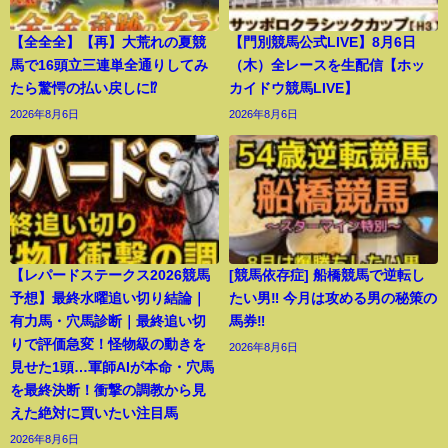
【全全全】【再】大荒れの夏競
【門別競馬公式LIVE】8月6日
馬で16頭立三連単全通りしてみ
（木）全レースを生配信【ホッ
たら驚愕の払い戻しに⁉︎
カイドウ競馬LIVE】
2026年8月6日
2026年8月6日
【レパードステークス2026競馬
[競馬依存症] 船橋競馬で逆転し
予想】最終水曜追い切り結論｜
たい男‼️ 今月は攻める男の秘策の
有力馬・穴馬診断｜最終追い切
馬券‼️
りで評価急変！怪物級の動きを
2026年8月6日
見せた1頭…軍師AIが本命・穴馬
を最終決断！衝撃の調教から見
えた絶対に買いたい注目馬
2026年8月6日