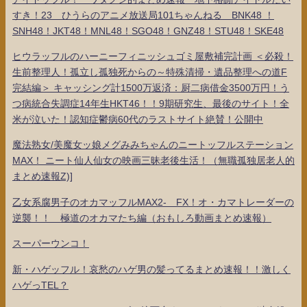
すき！23 ひうらのアニメ放送局101ちゃんねる BNK48 ！
SNH48！JKT48！MNL48！SGO48！GNZ48！STU48！SKE48
ヒウラッフルのハーニーフィニッシュゴミ屋敷補完計画 ＜必殺！
生前整理人！孤立し孤独死からの～特殊清掃・遺品整理への道F
完結編＞ キャッシング計1500万返済：厨二病借金3500万円！う
つ病統合失調症14年生HKT46！！9期研究生、最後のサイト！全
米が泣いた！認知症鬱病60代のラストサイト絶賛！公開中
魔法熟女/美魔女ッ娘メグみみちゃんのニートッフルステーション
MAX！ ニート仙人仙女の映画三昧老後生活！（無職孤独居老人的
まとめ速報Z)]
乙女系腐男子のオカマッフルMAX2- FX！オ・カマトレーダーの
逆襲！！ 極道のオカマたち編（おもしろ動画まとめ速報）
スーパーウンコ！
新・ハゲッフル！哀愁のハゲ男の髪ってるまとめ速報！！激しく
ハゲっTEL？