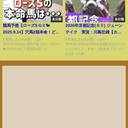
未分類
未分類
競馬予想【ローズS GⅡ🐎
2026年京都記念(ＧⅡ) ジューン
2025.9.14】穴馬2頭本命！どっ
テイク 実況：川島壮雄【カン
ちか来てくれ馬券買います※音
テレ公式】
1:名無しさん＠お腹いっぱい
1:名無しさん＠お腹いっぱい
2025.09.14(Sun) 競馬予想【ローズS GⅡ
2026.02.15(Sun) 2026年京都記念(ＧⅡ) ジ
ズレ訂正再アップ
🐎 2025.9.14】穴馬2頭本命！ど...
ューンテイク 実況：川島壮雄【カンテレ
公式】って動...