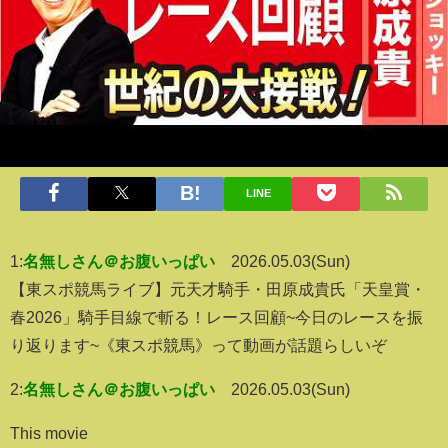
LINE
1:
名無しさん＠お腹いっぱい
2026.05.03(Sun)
【東スポ競馬ライブ】元天才騎手・田原成貴氏「天皇賞・
春2026」騎手目線で斬る！レース回顧~今日のレースを振
り返ります~《東スポ競馬》って動画が話題らしいぞ
2:
名無しさん＠お腹いっぱい
2026.05.03(Sun)
This movie