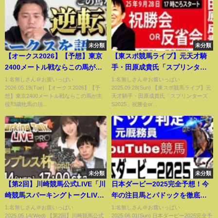
未分類
未分類
【オークス2026】【予想】東京
【東スポ競馬ライブ】元天才騎
2400メートル戦ならこの馬が主
手・田原成貴氏「スプリンター
役⁈3歳牝馬の頂点を決める戦
ズS2025」祝勝会or反省会~今日
1:名無しさん＠お腹いっぱい
1:名無しさん＠お腹いっぱい
2026.05.19(Tue) 【オークス2026】【予
2025.09.28(Sun) 【東スポ競馬ライブ】元
い！！
のレースを振り返ります~《東ス
想】東京2400メートル戦ならこの馬が主
天才騎手・田原成貴氏「スプリンターズ
ポ競馬》
役⁈3歳牝馬の頂...
S2025」祝勝会or...
未分類
未分類
【第2回】川崎競馬公式LIVE「川
日本ダービー2025完全予想！今
崎競馬スパーキングトークLIVE
年の注目馬とパドックを徹底解
PRO」第71回エンプレス杯JpnII
説！
1:名無しさん＠お腹いっぱい
1:名無しさん＠お腹いっぱい
2025.05.14(Wed) 【第2回】川崎競馬公式
2025.06.01(Sun) 日本ダービー2025完全予