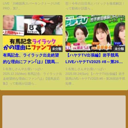
LIVE「川崎競馬スパーキングトークLIVE
想！今年の注目馬とパドックを徹底解説！
PRO」第7...
って動画が話題ら...
未分類
未分類
有馬記念、ライラック出走絶望
【ハヤテTV出張編】岩手競馬
的な理由にファン｢は｣【競馬反
LIVEハヤテTV2025 #8～第26回
応集】
岩手県知事杯OROカップ～
1:名無しさん＠お腹いっぱい
1:名無しさん＠お腹いっぱい
2025.12.15(Mon) 有馬記念、ライラック出
2025.08.24(Sun) 【ハヤテTV出張編】岩手
走絶望的な理由にファン｢は｣【競馬反応
競馬LIVEハヤテTV2025 #8～第26回岩手県
集】って動画が話題ら...
知事...