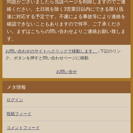
問題がございましたら当該ページを削除しますのでご連
絡ください。土日祝を除く3営業日以内にできる限り迅
速に対応する予定です。不慮による事故等により連絡を
確認できないこともありますので何卒、ご了承くださ
い。まずはこちらの問い合わせよりご連絡お願い致しま
す。
お問い合わせのサイトへクリックで移動します。
↓下記のリン
ク、ボタンを押すと問い合わせページに移動
お問い合せ
メタ情報
ログイン
投稿フィード
コメントフィード