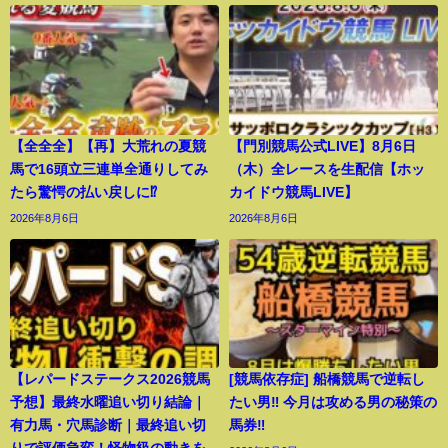
【全全全】【再】大荒れの夏競
【門別競馬公式LIVE】8月6日
馬で16頭立三連単全通りしてみ
（木）全レースを生配信【ホッ
たら驚愕の払い戻しに⁉︎
カイドウ競馬LIVE】
2026年8月6日
2026年8月6日
【レパードステークス2026競馬
[競馬依存症] 船橋競馬で逆転し
予想】最終水曜追い切り結論｜
たい男‼️ 今月は攻める男の秘策の
有力馬・穴馬診断｜最終追い切
馬券‼️
りで評価急変！怪物級の動きを