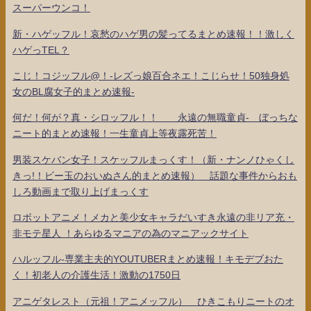
スーパーウンコ！
新・ハゲッフル！哀愁のハゲ男の髪ってるまとめ速報！！激しく
ハゲっTEL？
こじ！コジッフル@！-レズっ娘百合ネエ！こじらせ！50独身処
女のBL腐女子的まとめ速報-
何だ！何が？真・シロッフル！！ 永遠の無職童貞- ぼっちな
ニート的まとめ速報！一生童貞上等夜露死苦！
男装スケバン女子！スケッフルまっくす！（新・ナンノひゃくし
きっ!！ビー玉のおいぬさん的まとめ速報） 話題な事件からおも
しろ動画まで取り上げまっくす
ロボットアニメ！メカと美少女キャラだいすき永遠の非リア充・
非モテ星人 ！あらゆるマニアの為のマニアックサイト
ハルッフル-専業主夫的YOUTUBERまとめ速報！キモデブおた
く！初老人の介護生活！激動の1750日
アニゲタレスト（元祖！アニメッフル） ひきこもりニートのオ