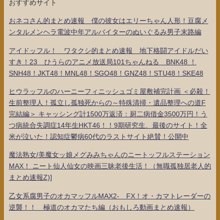
おすすめサイト
おネコさん的まとめ速報 僕の彼女はエリーちゃん人形！豆腐メ
ンタルメンヘラ電波中年アルバイターのぬいぐるみ男子末路編
アイドッフル！ ワタクシ的まとめ速報 地下格闘アイドルだい
すき！23 ひうらのアニメ放送局101ちゃんねる BNK48 ！
SNH48！JKT48！MNL48！SGO48！GNZ48！STU48！SKE48
ヒウラッフルのハーニーフィニッシュゴミ屋敷補完計画 ＜必殺！
生前整理人！孤立し孤独死からの～特殊清掃・遺品整理への道F
完結編＞ キャッシング計1500万返済：厨二病借金3500万円！う
つ病統合失調症14年生HKT46！！9期研究生、最後のサイト！全
米が泣いた！認知症鬱病60代のラストサイト絶賛！公開中
魔法熟女/美魔女ッ娘メグみみちゃんのニートッフルステーション
MAX！ ニート仙人仙女の映画三昧老後生活！（無職孤独居老人的
まとめ速報Z)]
乙女系腐男子のオカマッフルMAX2- FX！オ・カマトレーダーの
逆襲！！ 極道のオカマたち編（おもしろ動画まとめ速報）