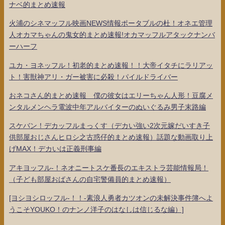
ナベ的まとめ速報
火浦のシネマッフル映画NEWS情報ポータブルの杜！オネエ管理
人オカマちゃんの鬼女的まとめ速報!オカマッフルアタックナンバ
ーハーフ
ユカ・ヨネッフル！初老的まとめ速報！！大帝イタチにラリアッ
ト！害獣神アリ・ガー被害に必殺！パイルドライバー
おネコさん的まとめ速報 僕の彼女はエリーちゃん人形！豆腐メ
ンタルメンヘラ電波中年アルバイターのぬいぐるみ男子末路編
スケバン！デカッフルまっくす（デカい強い2次元嫁だいすき子
供部屋おじさんヒロシ之古惑仔的まとめ速報）話題な動画取り上
げMAX！デカいは正義刑事編
アキヨッフル-！ネオニートスケ番長のエキストラ芸能情報局！
（子ども部屋おばさんの自宅警備員的まとめ速報）
[ヨシヨシロッフル-！！-素浪人勇者カツオンの未解決事件簿へよ
うこそYOUKO！のナンノ洋子のはなしは信じるな編）]