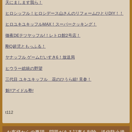
天にまします我ら！
ヒロシッフル！ヒロシデース山さんのリフォームひとりDIY！！
ヒロユキユキッフルMAX！スーパークッキング！
徹夜DEテツヤッフル!！レトロ館2号店！
剛Q超児ともっふる！
ヤナッフル ゲームだいすき6！放送局
ヒウラー総統の野望
三代目 ユキユキッフル 花のひうら組! 見参！
魁!!アイドル塾!
t112
お客様からの要望、問題がある記事を削除、送信防止措