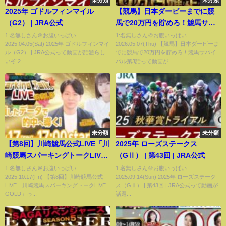
未分類
未分類
2025年 ゴドルフィンマイル
【競馬】日本ダービーまでに競
（G2） | JRA公式
馬で20万円を貯めろ！競馬サバ
イバル第3話
1:名無しさん＠お腹いっぱい
1:名無しさん＠お腹いっぱい
2025.04.05(Sat) 2025年 ゴドルフィンマイ
2026.05.07(Thu) 【競馬】日本ダービーま
ル（G2） | JRA公式って動画が話題らし
でに競馬で20万円を貯めろ！競馬サバイ
いぞ 2...
バル第3話って動画が...
未分類
未分類
【第8回】川崎競馬公式LIVE「川
2025年 ローズステークス
崎競馬スパーキングトークLIVE
（GⅡ） | 第43回 | JRA公式
GOLD」
1:名無しさん＠お腹いっぱい
1:名無しさん＠お腹いっぱい
2025.10.17(Fri) 【第8回】川崎競馬公式
2025.09.14(Sun) 2025年 ローズステーク
LIVE「川崎競馬スパーキングトークLIVE
ス（GⅡ） | 第43回 | JRA公式って動画が
GOLD」っ...
話題...