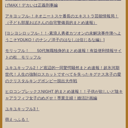
げMAX！デカいは正義刑事編
アキヨッフル-！ネオニートスケ番長のエキストラ芸能情報局！
（子ども部屋おばさんの自宅警備員的まとめ速報）
[ヨシヨシロッフル-！！-素浪人勇者カツオンの未解決事件簿へよ
うこそYOUKO！のナンノ洋子のはなしは信じるな編）]
モリッフル！ 50代無職独身的まとめ速報！有益便利情報サイ
トの杜 モリッフル
ユキユキッフル2！ど底辺的一同驚愕騒然まとめ速報！超氷河期
世代！人生の強制ロスカットですべてを失ったキグナス氷子の愛
のクリスタルキングボンビー脱出大作戦
ヒロコンプレックスNIGHT 的まとめ速報！！子供が欲しいど陰キ
ャアラフィフ女子のめざせ！専業主婦！婚活計画編
ユキユキッフル3！
萌えっふる！