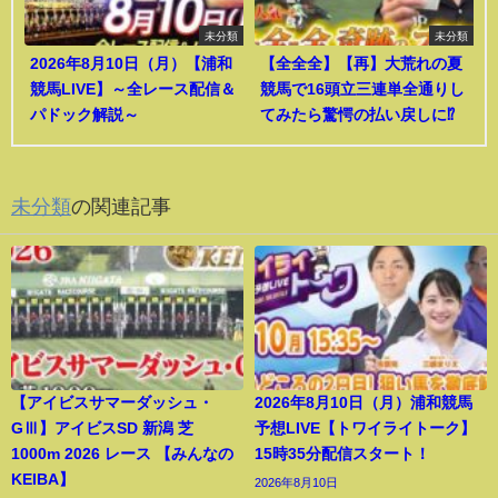
未分類
未分類
2026年8月10日（月）【浦和
【全全全】【再】大荒れの夏
競馬LIVE】～全レース配信＆
競馬で16頭立三連単全通りし
パドック解説～
てみたら驚愕の払い戻しに⁉︎
未分類
の関連記事
【アイビスサマーダッシュ・
2026年8月10日（月）浦和競馬
GⅢ】アイビスSD 新潟 芝
予想LIVE【トワイライトーク】
1000m 2026 レース 【みんなの
15時35分配信スタート！
KEIBA】
2026年8月10日