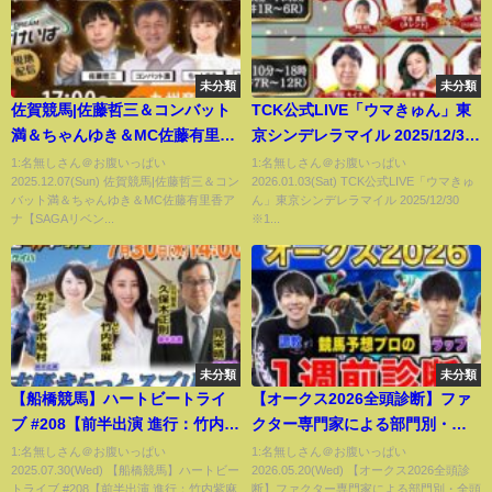
未分類
未分類
佐賀競馬|佐藤哲三＆コンバット
TCK公式LIVE「ウマきゅん」東
満＆ちゃんゆき＆MC佐藤有里香
京シンデレラマイル 2025/12/30
アナ【SAGAリベンジャーズ】5
※10時30分配信開始・出演者登
1:名無しさん＠お腹いっぱい
1:名無しさん＠お腹いっぱい
2025.12.07(Sun) 佐賀競馬|佐藤哲三＆コン
2026.01.03(Sat) TCK公式LIVE「ウマきゅ
＃76
場
バット満＆ちゃんゆき＆MC佐藤有里香ア
ん」東京シンデレラマイル 2025/12/30
ナ【SAGAリベン...
※1...
未分類
未分類
【船橋競馬】ハートビートライ
【オークス2026全頭診断】ファ
ブ #208【前半出演 進行：竹内紫
クター専門家による部門別・全
麻／ゲスト：近藤夢／解説：か
頭診断！3歳牝馬の頂点を決める
1:名無しさん＠お腹いっぱい
1:名無しさん＠お腹いっぱい
2025.07.30(Wed) 【船橋競馬】ハートビー
2026.05.20(Wed) 【オークス2026全頭診
なポッポ鳩村（勝馬）】【後半
1戦！あの馬がまさかの評価
トライブ #208【前半出演 進行：竹内紫麻
断】ファクター専門家による部門別・全頭