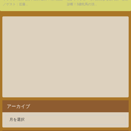
出演 進行：竹内紫麻／ゲスト：
に…！？
／ゲスト：近藤...
診断！3歳牝馬の頂...
見栄晴／解説：久保木正則（日
刊競馬）】
アーカイブ