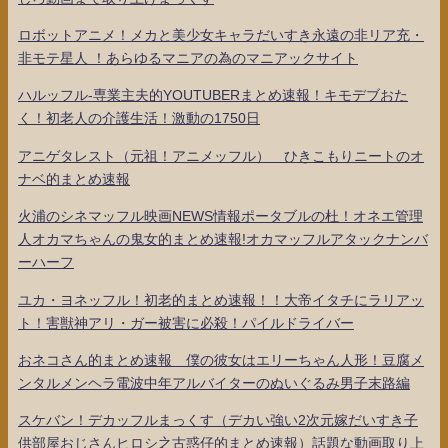
ロボットアニメ！メカと美少女キャラだいすき永遠の非リア充・
非モテ星人 ！あらゆるマニアの為のマニアックサイト
ハルッフル-専業主夫的YOUTUBERまとめ速報！キモデブおた
く！初老人の介護生活！激動の1750日
アニゲタレスト（元祖！アニメッフル） ひきこもりニートのオ
ナベ的まとめ速報
火浦のシネマッフル映画NEWS情報ポータブルの杜！オネエ管理
人オカマちゃんの鬼女的まとめ速報!オカマッフルアタックナンバ
ーハーフ
ユカ・ヨネッフル！初老的まとめ速報！！大帝イタチにラリアッ
ト！害獣神アリ・ガー被害に必殺！パイルドライバー
おネコさん的まとめ速報 僕の彼女はエリーちゃん人形！豆腐メ
ンタルメンヘラ電波中年アルバイターのぬいぐるみ男子末路編
スケバン！デカッフルまっくす（デカい強い2次元嫁だいすき子
供部屋おじさんヒロシ之古惑仔的まとめ速報）話題な動画取り上