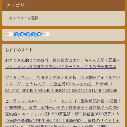
カテゴリー
おすすめサイト
おネコさん的まとめ速報 僕の彼女はエリーちゃん人形！豆腐メ
ンタルメンヘラ電波中年アルバイターのぬいぐるみ男子末路編
アイドッフル！ ワタクシ的まとめ速報 地下格闘アイドルだい
すき！23 ひうらのアニメ放送局101ちゃんねる BNK48 ！
SNH48！JKT48！MNL48！SGO48！GNZ48！STU48！SKE48
ヒウラッフルのハーニーフィニッシュゴミ屋敷補完計画 ＜必殺！
生前整理人！孤立し孤独死からの～特殊清掃・遺品整理への道F
完結編＞ キャッシング計1500万返済：厨二病借金3500万円！う
つ病統合失調症14年生HKT46！！9期研究生、最後のサイト！全
米が泣いた！認知症鬱病60代のラストサイト絶賛！公開中