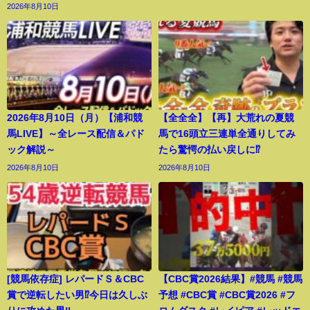
2026年8月10日
2026年8月10日（月）【浦和競
【全全全】【再】大荒れの夏競
馬LIVE】～全レース配信＆パド
馬で16頭立三連単全通りしてみ
ック解説～
たら驚愕の払い戻しに⁉︎
2026年8月10日
2026年8月10日
[競馬依存症] レパードＳ＆CBC
【CBC賞2026結果】#競馬 #競馬
賞で逆転したい男⁉️今日は久しぶ
予想 #CBC賞 #CBC賞2026 #フ