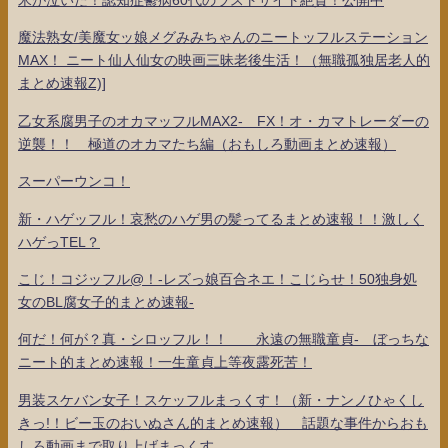
魔法熟女/美魔女ッ娘メグみみちゃんのニートッフルステーション
MAX！ ニート仙人仙女の映画三昧老後生活！（無職孤独居老人的
まとめ速報Z)]
乙女系腐男子のオカマッフルMAX2- FX！オ・カマトレーダーの
逆襲！！ 極道のオカマたち編（おもしろ動画まとめ速報）
スーパーウンコ！
新・ハゲッフル！哀愁のハゲ男の髪ってるまとめ速報！！激しく
ハゲっTEL？
こじ！コジッフル@！-レズっ娘百合ネエ！こじらせ！50独身処
女のBL腐女子的まとめ速報-
何だ！何が？真・シロッフル！！ 永遠の無職童貞- ぼっちな
ニート的まとめ速報！一生童貞上等夜露死苦！
男装スケバン女子！スケッフルまっくす！（新・ナンノひゃくし
きっ!！ビー玉のおいぬさん的まとめ速報） 話題な事件からおも
しろ動画まで取り上げまっくす