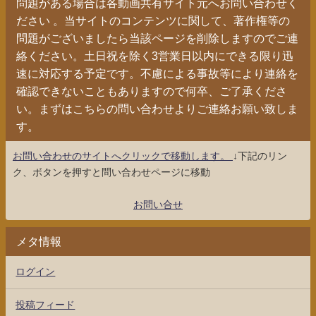
問題がある場合は各動画共有サイト元へお問い合わせく
ださい 。当サイトのコンテンツに関して、著作権等の
問題がございましたら当該ページを削除しますのでご連
絡ください。土日祝を除く3営業日以内にできる限り迅
速に対応する予定です。不慮による事故等により連絡を
確認できないこともありますので何卒、ご了承くださ
い。まずはこちらの問い合わせよりご連絡お願い致しま
す。
お問い合わせのサイトへクリックで移動します。
↓下記のリン
ク、ボタンを押すと問い合わせページに移動
お問い合せ
メタ情報
ログイン
投稿フィード