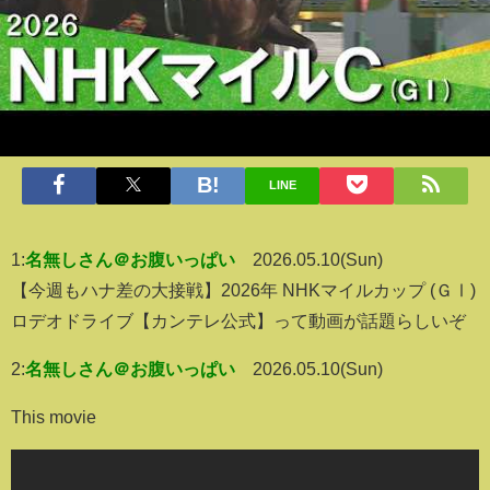
LINE
1:
名無しさん＠お腹いっぱい
2026.05.10(Sun)
【今週もハナ差の大接戦】2026年 NHKマイルカップ (ＧⅠ)
ロデオドライブ【カンテレ公式】って動画が話題らしいぞ
2:
名無しさん＠お腹いっぱい
2026.05.10(Sun)
This movie