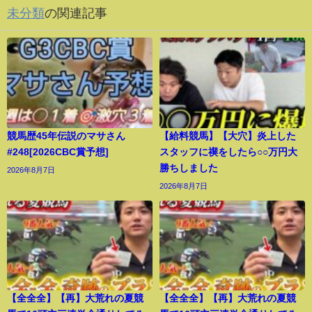
未分類
の関連記事
競馬歴45年伝説のマサさん
【給料競馬】【大穴】炎上した
#248[2026CBC賞予想]
スタッフに禊をしたら○○万円大
勝ちしました
2026年8月7日
2026年8月7日
【全全全】【再】大荒れの夏競
【全全全】【再】大荒れの夏競