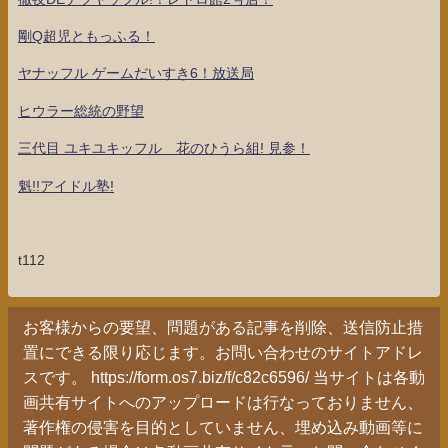
剛Q超児ともっふる！
ヤナッフル ゲームだいすき6！放送局
ヒウラー総統の野望
三代目 ユキユキッフル 花のひうら組! 見参！
魁!!アイドル塾!
t112
お客様からの要望、問題がある記事を削除、送信防止措
置にできる限り応じます。お問い合わせのサイトアドレ
スです。 https://form.os7.biz/f/c82c6596/ 当サイトは各動
画共有サイトへのアップロードは行なっておりません、
著作権の侵害を目的としていません、埋め込み動画等に