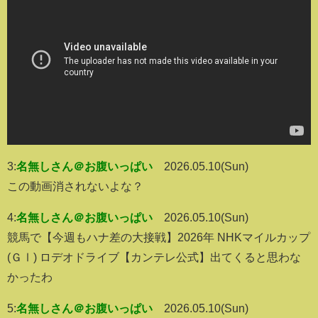
3:
名無しさん＠お腹いっぱい
2026.05.10(Sun)
この動画消されないよな？
4:
名無しさん＠お腹いっぱい
2026.05.10(Sun)
競馬で【今週もハナ差の大接戦】2026年 NHKマイルカップ
(ＧⅠ) ロデオドライブ【カンテレ公式】出てくると思わな
かったわ
5:
名無しさん＠お腹いっぱい
2026.05.10(Sun)