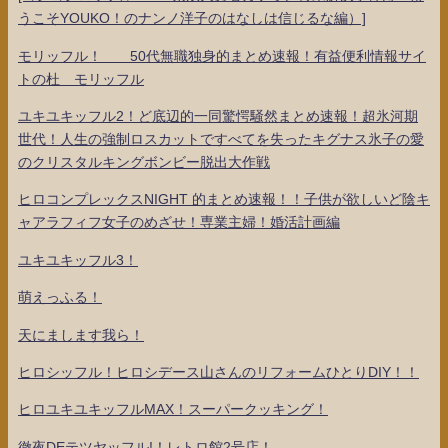
うこそYOUKO！のナンノ洋子のはなしは信じるな編）]
モリッフル！ 50代無職独身的まとめ速報！有益便利情報サイ
トの杜 モリッフル
ユキユキッフル2！ど底辺的一同驚愕騒然まとめ速報！超氷河期
世代！人生の強制ロスカットですべてを失ったキグナス氷子の愛
のクリスタルキングボンビー脱出大作戦
ヒロコンプレックスNIGHT 的まとめ速報！！子供が欲しいど陰キ
ャアラフィフ女子のめざせ！専業主婦！婚活計画編
ユキユキッフル3！
萌えっふる！
天にまします我ら！
ヒロシッフル！ヒロシデース山さんのリフォームひとりDIY！！
ヒロユキユキッフルMAX！スーパークッキング！
徹夜DEテツヤッフル!！レトロ館2号店！