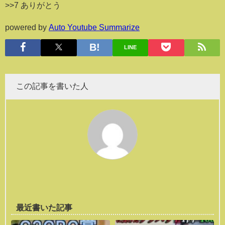
>>7 ありがとう
powered by
Auto Youtube Summarize
LINE
この記事を書いた人
最近書いた記事