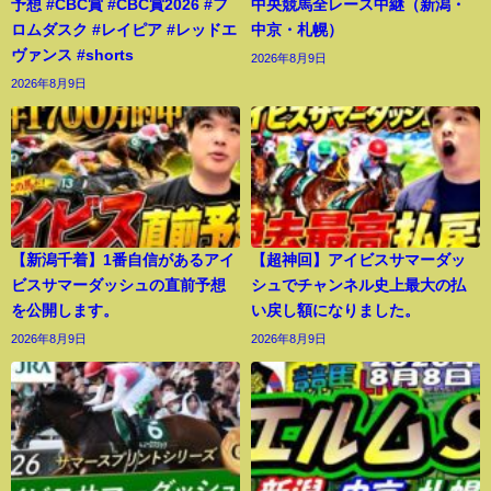
予想 #CBC賞 #CBC賞2026 #フ
中央競馬全レース中継（新潟・
ロムダスク #レイピア #レッドエ
中京・札幌）
ヴァンス #shorts
2026年8月9日
2026年8月9日
【新潟千着】1番自信があるアイ
【超神回】アイビスサマーダッ
ビスサマーダッシュの直前予想
シュでチャンネル史上最大の払
を公開します。
い戻し額になりました。
2026年8月9日
2026年8月9日