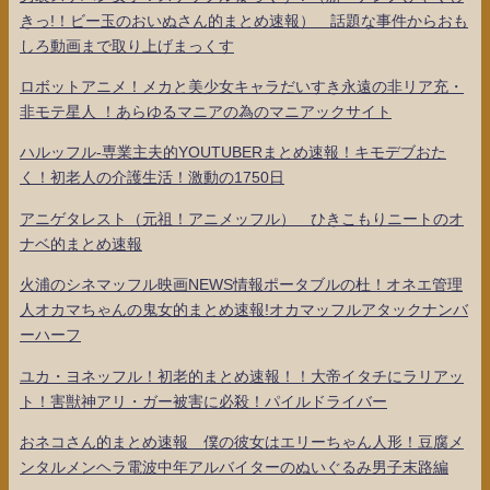
きっ!！ビー玉のおいぬさん的まとめ速報） 話題な事件からおも
しろ動画まで取り上げまっくす
ロボットアニメ！メカと美少女キャラだいすき永遠の非リア充・
非モテ星人 ！あらゆるマニアの為のマニアックサイト
ハルッフル-専業主夫的YOUTUBERまとめ速報！キモデブおた
く！初老人の介護生活！激動の1750日
アニゲタレスト（元祖！アニメッフル） ひきこもりニートのオ
ナベ的まとめ速報
火浦のシネマッフル映画NEWS情報ポータブルの杜！オネエ管理
人オカマちゃんの鬼女的まとめ速報!オカマッフルアタックナンバ
ーハーフ
ユカ・ヨネッフル！初老的まとめ速報！！大帝イタチにラリアッ
ト！害獣神アリ・ガー被害に必殺！パイルドライバー
おネコさん的まとめ速報 僕の彼女はエリーちゃん人形！豆腐メ
ンタルメンヘラ電波中年アルバイターのぬいぐるみ男子末路編