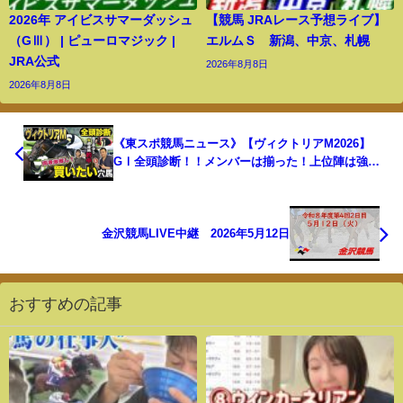
2026年 アイビスサマーダッシュ
【競馬 JRAレース予想ライブ】
（GⅢ） | ピューロマジック |
エルムＳ 新潟、中京、札幌
JRA公式
2026年8月8日
2026年8月8日
《東スポ競馬ニュース》【ヴィクトリアM2026】
GⅠ全頭診断！！メンバーは揃った！上位陣は強い
が大穴馬にも注目せよ！競馬記者が徹底解説します
金沢競馬LIVE中継 2026年5月12日
おすすめの記事