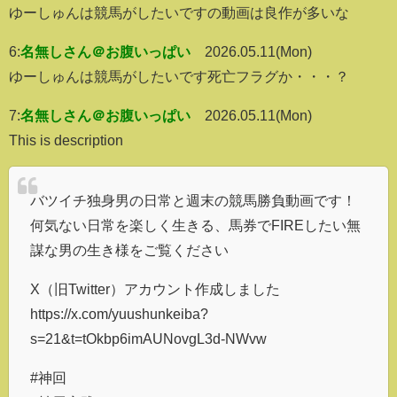
ゆーしゅんは競馬がしたいですの動画は良作が多いな
6:
名無しさん＠お腹いっぱい
2026.05.11(Mon)
ゆーしゅんは競馬がしたいです死亡フラグか・・・？
7:
名無しさん＠お腹いっぱい
2026.05.11(Mon)
This is description
バツイチ独身男の日常と週末の競馬勝負動画です！
何気ない日常を楽しく生きる、馬券でFIREしたい無
謀な男の生き様をご覧ください
X（旧Twitter）アカウント作成しました
https://x.com/yuushunkeiba?
s=21&t=tOkbp6imAUNovgL3d-NWvw
#神回