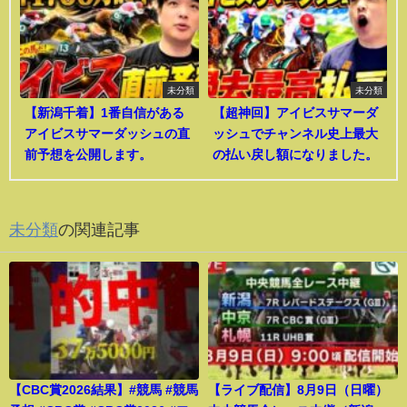
未分類
未分類
【新潟千着】1番自信がある
【超神回】アイビスサマーダ
アイビスサマーダッシュの直
ッシュでチャンネル史上最大
前予想を公開します。
の払い戻し額になりました。
未分類
の関連記事
【CBC賞2026結果】#競馬 #競馬
【ライブ配信】8月9日（日曜）