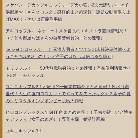
スケバン！デカッフルまっくす（デカい強い2次元嫁だいすき子
供部屋おじさんヒロシ之古惑仔的まとめ速報）話題な動画取り上
げMAX！デカいは正義刑事編
アキヨッフル-！ネオニートスケ番長のエキストラ芸能情報局！
（子ども部屋おばさんの自宅警備員的まとめ速報）
[ヨシヨシロッフル-！！-素浪人勇者カツオンの未解決事件簿へよ
うこそYOUKO！のナンノ洋子のはなしは信じるな編）]
モリッフル！ 50代無職独身的まとめ速報！有益便利情報サイ
トの杜 モリッフル
ユキユキッフル2！ど底辺的一同驚愕騒然まとめ速報！超氷河期
世代！人生の強制ロスカットですべてを失ったキグナス氷子の愛
のクリスタルキングボンビー脱出大作戦
ヒロコンプレックスNIGHT 的まとめ速報！！子供が欲しいど陰キ
ャアラフィフ女子のめざせ！専業主婦！婚活計画編
ユキユキッフル3！