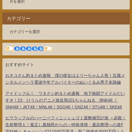
カテゴリー
おすすめサイト
おネコさん的まとめ速報 僕の彼女はエリーちゃん人形！豆腐メ
ンタルメンヘラ電波中年アルバイターのぬいぐるみ男子末路編
アイドッフル！ ワタクシ的まとめ速報 地下格闘アイドルだい
すき！23 ひうらのアニメ放送局101ちゃんねる BNK48 ！
SNH48！JKT48！MNL48！SGO48！GNZ48！STU48！SKE48
ヒウラッフルのハーニーフィニッシュゴミ屋敷補完計画 ＜必殺！
生前整理人！孤立し孤独死からの～特殊清掃・遺品整理への道F
完結編＞ キャッシング計1500万返済：厨二病借金3500万円！う