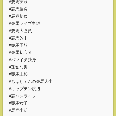
#競馬実践
#競馬勝負
#馬券勝負
#競馬ライブ中継
#競馬大勝負
#競馬的中
#競馬予想
#競馬初心者
#バツイチ独身
#孤独な男
#競馬上杉
#ちばちゃんの競馬人生
#キャプテン渡辺
#競バンライフ
#競馬女子
#馬券生活