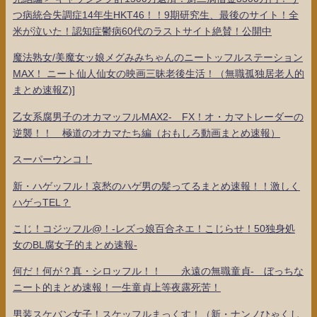
つ病統合失調症14年生HKT46！！9期研究生、最後のサイト！全
米が泣いた！認知症鬱病60代のラストサイト絶賛！公開中
魔法熟女/美魔女ッ娘メグみみちゃんのニートッフルステーション
MAX！ ニート仙人仙女の映画三昧老後生活！（無職孤独居老人的
まとめ速報Z)]
乙女系腐男子のオカマッフルMAX2- FX！オ・カマトレーダーの
逆襲！！ 極道のオカマたち編（おもしろ動画まとめ速報）
スーパーウンコ！
新・ハゲッフル！哀愁のハゲ男の髪ってるまとめ速報！！激しく
ハゲっTEL？
こじ！コジッフル@！-レズっ娘百合ネエ！こじらせ！50独身処
女のBL腐女子的まとめ速報-
何だ！何が？真・シロッフル！！ 永遠の無職童貞- ぼっちな
ニート的まとめ速報！一生童貞上等夜露死苦！
男装スケバン女子！スケッフルまっくす！（新・ナンノひゃくし