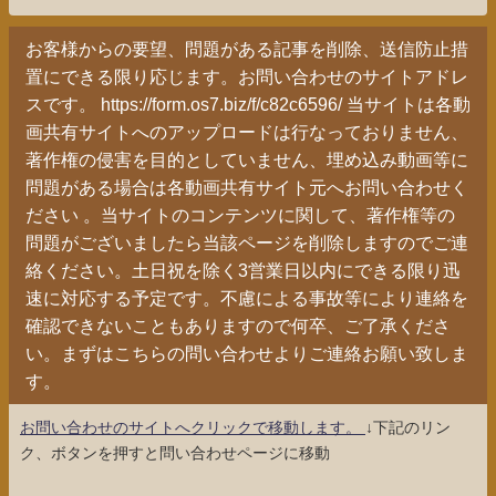
お客様からの要望、問題がある記事を削除、送信防止措
置にできる限り応じます。お問い合わせのサイトアドレ
スです。 https://form.os7.biz/f/c82c6596/ 当サイトは各動
画共有サイトへのアップロードは行なっておりません、
著作権の侵害を目的としていません、埋め込み動画等に
問題がある場合は各動画共有サイト元へお問い合わせく
ださい 。当サイトのコンテンツに関して、著作権等の
問題がございましたら当該ページを削除しますのでご連
絡ください。土日祝を除く3営業日以内にできる限り迅
速に対応する予定です。不慮による事故等により連絡を
確認できないこともありますので何卒、ご了承くださ
い。まずはこちらの問い合わせよりご連絡お願い致しま
す。
お問い合わせのサイトへクリックで移動します。
↓下記のリン
ク、ボタンを押すと問い合わせページに移動