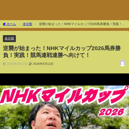
ホーム
未分類
逆襲が始まった！NHKマイルカップ2026馬券勝負！実践！競
馬連戦連勝へ向けて！
未分類
逆襲が始まった！NHKマイルカップ2026馬券勝
負！実践！競馬連戦連勝へ向けて！
2026年5月12日
2026年5月12日