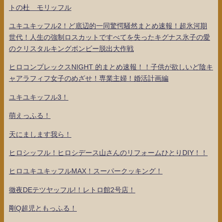
トの杜 モリッフル
ユキユキッフル2！ど底辺的一同驚愕騒然まとめ速報！超氷河期
世代！人生の強制ロスカットですべてを失ったキグナス氷子の愛
のクリスタルキングボンビー脱出大作戦
ヒロコンプレックスNIGHT 的まとめ速報！！子供が欲しいど陰キ
ャアラフィフ女子のめざせ！専業主婦！婚活計画編
ユキユキッフル3！
萌えっふる！
天にまします我ら！
ヒロシッフル！ヒロシデース山さんのリフォームひとりDIY！！
ヒロユキユキッフルMAX！スーパークッキング！
徹夜DEテツヤッフル!！レトロ館2号店！
剛Q超児ともっふる！