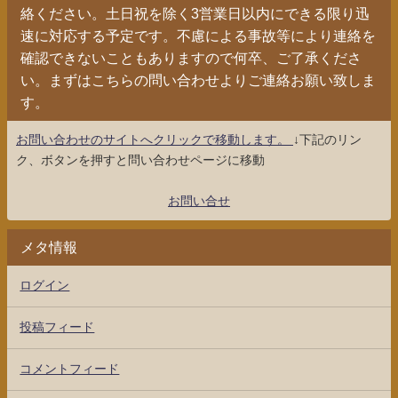
絡ください。土日祝を除く3営業日以内にできる限り迅
速に対応する予定です。不慮による事故等により連絡を
確認できないこともありますので何卒、ご了承くださ
い。まずはこちらの問い合わせよりご連絡お願い致しま
す。
お問い合わせのサイトへクリックで移動します。
↓下記のリン
ク、ボタンを押すと問い合わせページに移動
お問い合せ
メタ情報
ログイン
投稿フィード
コメントフィード