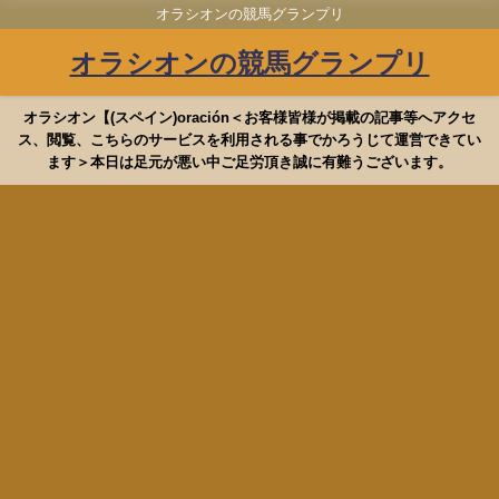
オラシオンの競馬グランプリ
オラシオンの競馬グランプリ
オラシオン【(スペイン)oración＜お客様皆様が掲載の記事等へアクセ
ス、閲覧、こちらのサービスを利用される事でかろうじて運営できてい
ます＞本日は足元が悪い中ご足労頂き誠に有難うございます。