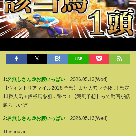
LINE
1:
名無しさん＠お腹いっぱい
2026.05.13(Wed)
【ヴィクトリアマイル2026 予想】また大穴ブチ抜く‼️想定
11番人気＋鉄板馬を狙い撃つ！【競馬予想】って動画が話
題らしいぞ
2:
名無しさん＠お腹いっぱい
2026.05.13(Wed)
This movie