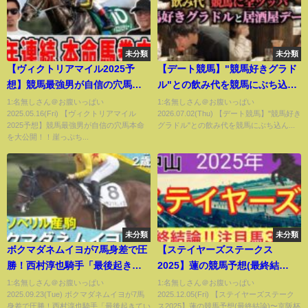
未分類
未分類
【ヴィクトリアマイル2025予
【デート競馬】"競馬好きグラド
想】競馬最強男が自信の穴馬本
ル"との飲み代を競馬にぶち込ん
命を大公開！！崖っぷち男は
で"無料デート"を目指したら楽
1:名無しさん＠お腹いっぱい
1:名無しさん＠お腹いっぱい
2025.05.16(Fri) 【ヴィクトリアマイル
2026.07.02(Thu) 【デート競馬】"競馬好き
「大逆転」を目指して愛馬を本
しすぎたwww
2025予想】競馬最強男が自信の穴馬本命
グラドル"との飲み代を競馬にぶち込ん...
命に！！
を大公開！！崖っぷち...
未分類
未分類
ボクマダネムイヨが7馬身差で圧
【ステイヤーズステークス
勝！西村淳也騎手「最後起きて
2025】蓮の競馬予想(最終結
いい脚を使ってくれました」
論)〜京阪杯はエーティーマクフ
1:名無しさん＠お腹いっぱい
1:名無しさん＠お腹いっぱい
2025.09.23(Tue) ボクマダネムイヨが7馬
2025.12.05(Fri) 【ステイヤーズステーク
2025年 9月21日(日)２歳新馬
ィ推奨
身差で圧勝！西村淳也騎手「最後起きてい
ス2025】蓮の競馬予想(最終結論)〜京阪杯