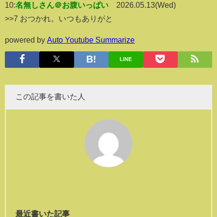
10:
名無しさん＠お腹いっぱい
2026.05.13(Wed)
>>7 おつかれ。いつもありがと
powered by
Auto Youtube Summarize
LINE
この記事を書いた人
最近書いた記事