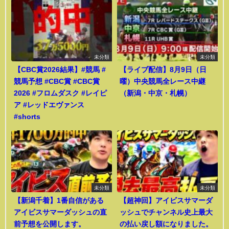
未分類
未分類
【CBC賞2026結果】#競馬 #
【ライブ配信】8月9日（日
競馬予想 #CBC賞 #CBC賞
曜）中央競馬全レース中継
2026 #フロムダスク #レイピ
（新潟・中京・札幌）
ア #レッドエヴァンス
#shorts
未分類
未分類
【新潟千着】1番自信がある
【超神回】アイビスサマーダ
アイビスサマーダッシュの直
ッシュでチャンネル史上最大
前予想を公開します。
の払い戻し額になりました。