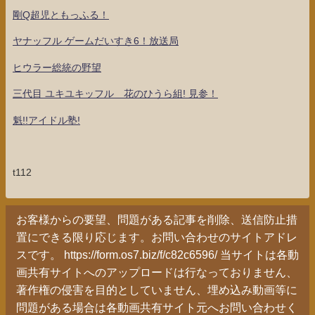
剛Q超児ともっふる！
ヤナッフル ゲームだいすき6！放送局
ヒウラー総統の野望
三代目 ユキユキッフル 花のひうら組! 見参！
魁!!アイドル塾!
t112
お客様からの要望、問題がある記事を削除、送信防止措
置にできる限り応じます。お問い合わせのサイトアドレ
スです。 https://form.os7.biz/f/c82c6596/ 当サイトは各動
画共有サイトへのアップロードは行なっておりません、
著作権の侵害を目的としていません、埋め込み動画等に
問題がある場合は各動画共有サイト元へお問い合わせく