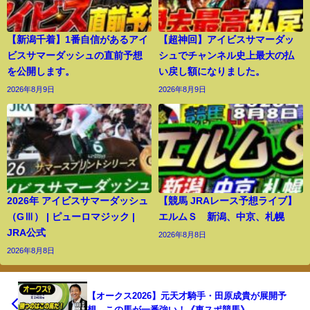
【新潟千着】1番自信があるアイ
【超神回】アイビスサマーダッ
ビスサマーダッシュの直前予想
シュでチャンネル史上最大の払
を公開します。
い戻し額になりました。
2026年8月9日
2026年8月9日
2026年 アイビスサマーダッシュ
【競馬 JRAレース予想ライブ】
（GⅢ） | ピューロマジック |
エルムＳ 新潟、中京、札幌
JRA公式
2026年8月8日
2026年8月8日
【オークス2026】元天才騎手・田原成貴が展開予
想 この馬が一番強い！《東スポ競馬》