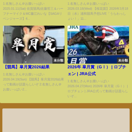
リベンジャーズ】4＃84
わっしょい！」11時45分パドッ
1:名無しさん＠お腹いっぱい
1:名無しさん＠お腹いっぱい
2025.01.11(Sat) 佐賀競馬|佐藤哲三＆ハー
2026.03.18(Wed) 【桜花賞】2026年3月18
ク解説スタート・14時25分出演
フナーマイク＆MC藤江れいな【SAGAリ
日（水）浦和競馬予想LIVE「うらわっし
者登場！
ベンジャーズ】4...
ょい！」11...
未分類
未分類
【競馬】皐月賞2026結果
2026年 皐月賞（GⅠ） | ロブチ
ェン | JRA公式
1:名無しさん＠お腹いっぱい
2026.04.19(Sun) 【競馬】皐月賞2026結果
1:名無しさん＠お腹いっぱい
って動画が話題らしいぞ 2:名無しさん＠
2026.04.27(Mon) 2026年 皐月賞（GⅠ） |
お腹いっぱい2...
ロブチェン | JRA公式って動画が話題らし
いぞ...