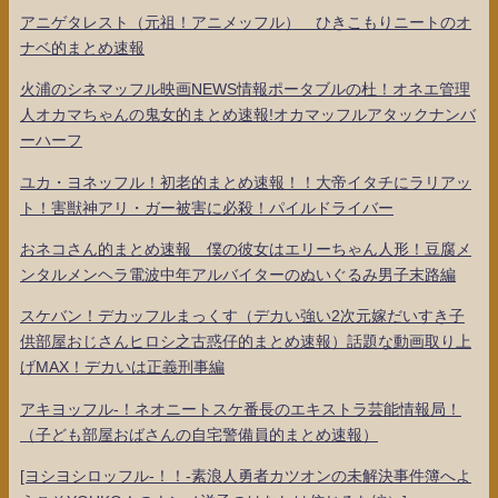
アニゲタレスト（元祖！アニメッフル） ひきこもりニートのオ
ナベ的まとめ速報
火浦のシネマッフル映画NEWS情報ポータブルの杜！オネエ管理
人オカマちゃんの鬼女的まとめ速報!オカマッフルアタックナンバ
ーハーフ
ユカ・ヨネッフル！初老的まとめ速報！！大帝イタチにラリアッ
ト！害獣神アリ・ガー被害に必殺！パイルドライバー
おネコさん的まとめ速報 僕の彼女はエリーちゃん人形！豆腐メ
ンタルメンヘラ電波中年アルバイターのぬいぐるみ男子末路編
スケバン！デカッフルまっくす（デカい強い2次元嫁だいすき子
供部屋おじさんヒロシ之古惑仔的まとめ速報）話題な動画取り上
げMAX！デカいは正義刑事編
アキヨッフル-！ネオニートスケ番長のエキストラ芸能情報局！
（子ども部屋おばさんの自宅警備員的まとめ速報）
[ヨシヨシロッフル-！！-素浪人勇者カツオンの未解決事件簿へよ