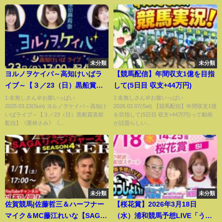
説！＜細江純子のネタ帳＞
未分類
未分類
ヨルノヲケイバ～高知けいばラ
【競馬配信】年間収支1億を目指
イブ～【３／23（日）黒船賞直
して(5日目 収支+44万円)
前配信】《栗林さみ》《津田麻
1:名無しさん＠お腹いっぱい
1:名無しさん＠お腹いっぱい
2025.03.23(Sun) ヨルノヲケイバ～高知け
2026.02.07(Sat) 【競馬配信】年間収支1億
莉奈》《一瀬恵菜》
いばライブ～【３／23（日）黒船賞直前
を目指して(5日目 収支+44万円)って動画
配信】《栗林さみ》《...
が話題らしい...
未分類
未分類
佐賀競馬|佐藤哲三＆ハーフナー
【桜花賞】2026年3月18日
マイク＆MC藤江れいな【SAGA
（水）浦和競馬予想LIVE「うら