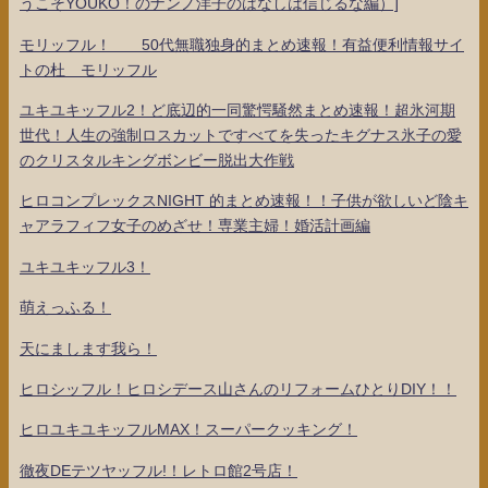
うこそYOUKO！のナンノ洋子のはなしは信じるな編）]
モリッフル！ 50代無職独身的まとめ速報！有益便利情報サイ
トの杜 モリッフル
ユキユキッフル2！ど底辺的一同驚愕騒然まとめ速報！超氷河期
世代！人生の強制ロスカットですべてを失ったキグナス氷子の愛
のクリスタルキングボンビー脱出大作戦
ヒロコンプレックスNIGHT 的まとめ速報！！子供が欲しいど陰キ
ャアラフィフ女子のめざせ！専業主婦！婚活計画編
ユキユキッフル3！
萌えっふる！
天にまします我ら！
ヒロシッフル！ヒロシデース山さんのリフォームひとりDIY！！
ヒロユキユキッフルMAX！スーパークッキング！
徹夜DEテツヤッフル!！レトロ館2号店！