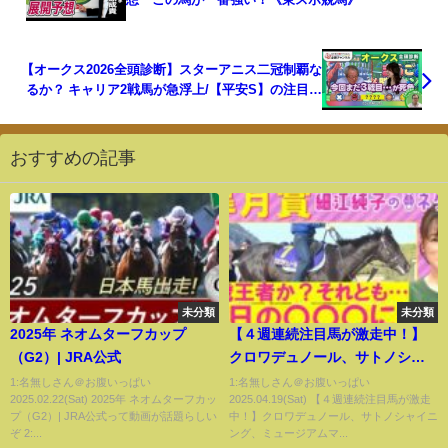
【オークス2026全頭診断】スターアニス二冠制覇な
るか？ キャリア2戦馬が急浮上/【平安S】の注目馬
も紹介
おすすめの記事
未分類
未分類
2025年 ネオムターフカップ
【４週連続注目馬が激走中！】
（G2）| JRA公式
クロワデュノール、サトノシャ
イニング、ミュージアムマイ
1:名無しさん＠お腹いっぱい
1:名無しさん＠お腹いっぱい
2025.02.22(Sat) 2025年 ネオムターフカッ
2025.04.19(Sat) 【４週連続注目馬が激走
ル・・・皐月賞(ＧⅠ)を元ジョッ
プ（G2）| JRA公式って動画が話題らしい
中！】クロワデュノール、サトノシャイニ
キーの細江純子さんが徹底解
ぞ 2:...
ング、ミュージアムマ...