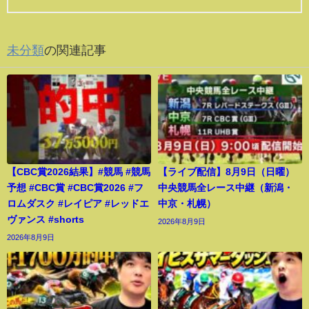
未分類
の関連記事
【CBC賞2026結果】#競馬 #競馬
【ライブ配信】8月9日（日曜）
予想 #CBC賞 #CBC賞2026 #フ
中央競馬全レース中継（新潟・
ロムダスク #レイピア #レッドエ
中京・札幌）
ヴァンス #shorts
2026年8月9日
2026年8月9日