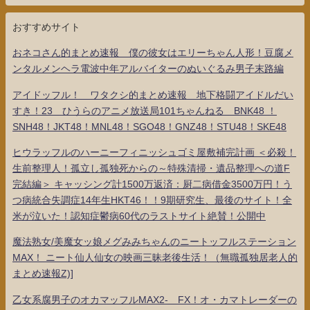
おすすめサイト
おネコさん的まとめ速報 僕の彼女はエリーちゃん人形！豆腐メ
ンタルメンヘラ電波中年アルバイターのぬいぐるみ男子末路編
アイドッフル！ ワタクシ的まとめ速報 地下格闘アイドルだい
すき！23 ひうらのアニメ放送局101ちゃんねる BNK48 ！
SNH48！JKT48！MNL48！SGO48！GNZ48！STU48！SKE48
ヒウラッフルのハーニーフィニッシュゴミ屋敷補完計画 ＜必殺！
生前整理人！孤立し孤独死からの～特殊清掃・遺品整理への道F
完結編＞ キャッシング計1500万返済：厨二病借金3500万円！う
つ病統合失調症14年生HKT46！！9期研究生、最後のサイト！全
米が泣いた！認知症鬱病60代のラストサイト絶賛！公開中
魔法熟女/美魔女ッ娘メグみみちゃんのニートッフルステーション
MAX！ ニート仙人仙女の映画三昧老後生活！（無職孤独居老人的
まとめ速報Z)]
乙女系腐男子のオカマッフルMAX2- FX！オ・カマトレーダーの