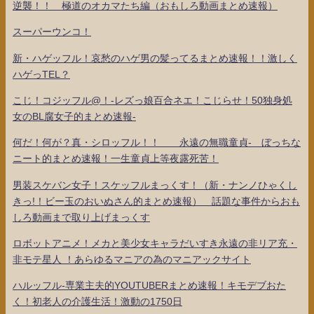
逆襲！！ 極道のオカマたち編（おもしろ動画まとめ速報）
スーパーウンコ！
新・ハゲッフル！哀愁のハゲ男の髪ってるまとめ速報！！激しく
ハゲっTEL？
こじ！コジッフル@！-レズっ娘百合ネエ！こじらせ！50独身処
女のBL腐女子的まとめ速報-
何だ！何が？真・シロッフル！！ 永遠の無職童貞- ぼっちな
ニート的まとめ速報！一生童貞上等夜露死苦！
男装スケバン女子！スケッフルまっくす！（新・ナンノひゃくし
きっ!！ビー玉のおいぬさん的まとめ速報） 話題な事件からおも
しろ動画まで取り上げまっくす
ロボットアニメ！メカと美少女キャラだいすき永遠の非リア充・
非モテ星人 ！あらゆるマニアの為のマニアックサイト
ハルッフル-専業主夫的YOUTUBERまとめ速報！キモデブおた
く！初老人の介護生活！激動の1750日