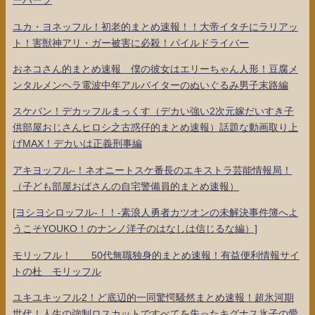
ーハーフ
ユカ・ヨネッフル！初老的まとめ速報！！大帝イタチにラリアッ
ト！害獣神アリ・ガー被害に必殺！パイルドライバー
おネコさん的まとめ速報 僕の彼女はエリーちゃん人形！豆腐メ
ンタルメンヘラ電波中年アルバイターのぬいぐるみ男子末路編
スケバン！デカッフルまっくす（デカい強い2次元嫁だいすき子
供部屋おじさんヒロシ之古惑仔的まとめ速報）話題な動画取り上
げMAX！デカいは正義刑事編
アキヨッフル-！ネオニートスケ番長のエキストラ芸能情報局！
（子ども部屋おばさんの自宅警備員的まとめ速報）
[ヨシヨシロッフル-！！-素浪人勇者カツオンの未解決事件簿へよ
うこそYOUKO！のナンノ洋子のはなしは信じるな編）]
モリッフル！ 50代無職独身的まとめ速報！有益便利情報サイ
トの杜 モリッフル
ユキユキッフル2！ど底辺的一同驚愕騒然まとめ速報！超氷河期
世代！人生の強制ロスカットですべてを失ったキグナス氷子の愛