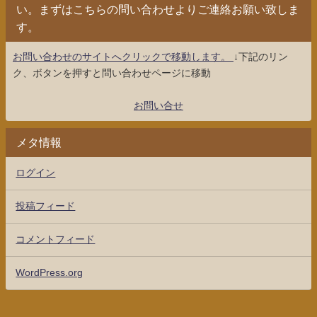
い。まずはこちらの問い合わせよりご連絡お願い致しま
す。
お問い合わせのサイトへクリックで移動します。
↓下記のリン
ク、ボタンを押すと問い合わせページに移動
お問い合せ
メタ情報
ログイン
投稿フィード
コメントフィード
WordPress.org