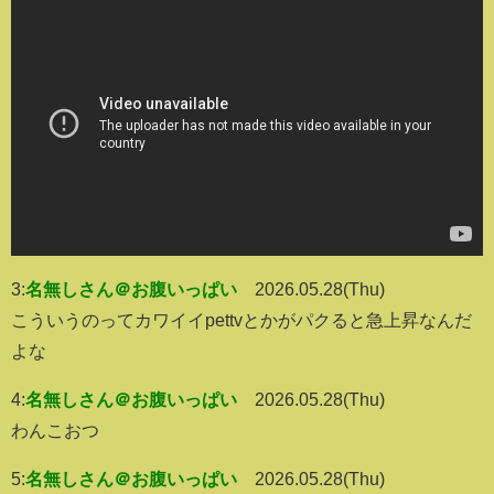
3:
名無しさん＠お腹いっぱい
2026.05.28(Thu)
こういうのってカワイイpettvとかがパクると急上昇なんだ
よな
4:
名無しさん＠お腹いっぱい
2026.05.28(Thu)
わんこおつ
5:
名無しさん＠お腹いっぱい
2026.05.28(Thu)