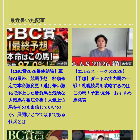
最近書いた記事
未分類
未分類
【CBC賞2026最終結論】軍
【エルムステークス2026】
師AI最終、競馬予想｜枠順確
【予想】ダートの実力馬の一
定で本命激変更！逃げ争い激
戦！札幌競馬を攻略するのは
化で浮上した勝負馬と危険な
この馬！予想•見解 おすすめ
人気馬を徹底分析！人気上位
馬発表
馬をそのまま信じていいの
か。展開ひとつで頭まである
伏兵とは