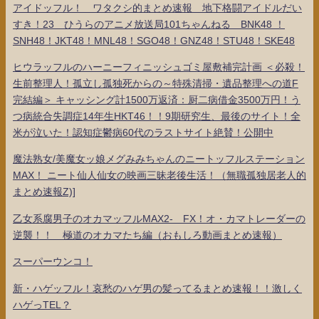
アイドッフル！ ワタクシ的まとめ速報 地下格闘アイドルだい
すき！23 ひうらのアニメ放送局101ちゃんねる BNK48 ！
SNH48！JKT48！MNL48！SGO48！GNZ48！STU48！SKE48
ヒウラッフルのハーニーフィニッシュゴミ屋敷補完計画 ＜必殺！
生前整理人！孤立し孤独死からの～特殊清掃・遺品整理への道F
完結編＞ キャッシング計1500万返済：厨二病借金3500万円！う
つ病統合失調症14年生HKT46！！9期研究生、最後のサイト！全
米が泣いた！認知症鬱病60代のラストサイト絶賛！公開中
魔法熟女/美魔女ッ娘メグみみちゃんのニートッフルステーション
MAX！ ニート仙人仙女の映画三昧老後生活！（無職孤独居老人的
まとめ速報Z)]
乙女系腐男子のオカマッフルMAX2- FX！オ・カマトレーダーの
逆襲！！ 極道のオカマたち編（おもしろ動画まとめ速報）
スーパーウンコ！
新・ハゲッフル！哀愁のハゲ男の髪ってるまとめ速報！！激しく
ハゲっTEL？