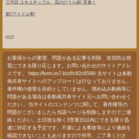
三代目 ユキユキッフル 花のひうら組! 見参！
魁!!アイドル塾!
t112
お客様からの要望、問題がある記事を削除、送信防止措
置にできる限り応じます。お問い合わせのサイトアドレ
スです。 https://form.os7.biz/f/c82c6596/ 当サイトは各動
画共有サイトへのアップロードは行なっておりません、
著作権の侵害を目的としていません、埋め込み動画等に
問題がある場合は各動画共有サイト元へお問い合わせく
ださい 。当サイトのコンテンツに関して、著作権等の
問題がございましたら当該ページを削除しますのでご連
絡ください。土日祝を除く3営業日以内にできる限り迅
速に対応する予定です。不慮による事故等により連絡を
確認できないこともありますので何卒、ご了承くださ