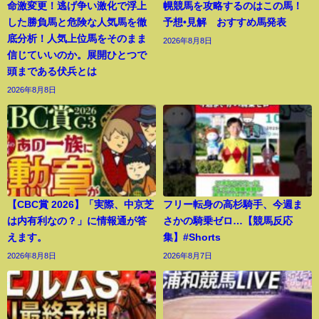
命激変更！逃げ争い激化で浮上
幌競馬を攻略するのはこの馬！
した勝負馬と危険な人気馬を徹
予想•見解 おすすめ馬発表
底分析！人気上位馬をそのまま
2026年8月8日
信じていいのか。展開ひとつで
頭まである伏兵とは
2026年8月8日
【CBC賞 2026】「実際、中京芝
フリー転身の高杉騎手、今週ま
は内有利なの？」に情報通が答
さかの騎乗ゼロ…【競馬反応
えます。
集】#Shorts
2026年8月8日
2026年8月7日