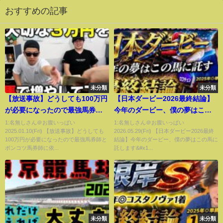
おすすめの記事
未分類
未分類
【放送事故】どうしても100万円
【日本ダービー2026最終結論】
が必要になったので最強馬券師
今年のダービー、僕の夢はこの
とポンコツ馬券師に依頼してみ
馬に託します🫵
1:名無しさん＠お腹いっぱい
1:名無しさん＠お腹いっぱい
2025.01.10(Fri) 【放送事故】どうしても
2026.05.29(Fri) 【日本ダービー2026最終
た
100万円が必要になったので最強馬券師と
結論】今年のダービー、僕の夢はこの馬に
ポンコツ馬券師に依...
託します&#x1...
未分類
未分類