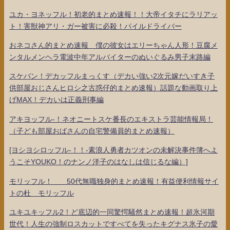
ユカ・ヨネッフル！初老的まとめ速報！！大帝イタチにラリアッ
ト！害獣神アリ・ガー被害に必殺！パイルドライバー
おネコさん的まとめ速報 僕の彼女はエリーちゃん人形！豆腐メ
ンタルメンヘラ電波中年アルバイターのぬいぐるみ男子末路編
スケバン！デカッフルまっくす（デカい強い2次元嫁だいすき子
供部屋おじさんヒロシ之古惑仔的まとめ速報）話題な動画取り上
げMAX！デカいは正義刑事編
アキヨッフル-！ネオニートスケ番長のエキストラ芸能情報局！
（子ども部屋おばさんの自宅警備員的まとめ速報）
[ヨシヨシロッフル-！！-素浪人勇者カツオンの未解決事件簿へよ
うこそYOUKO！のナンノ洋子のはなしは信じるな編）]
モリッフル！ 50代無職独身的まとめ速報！有益便利情報サイ
トの杜 モリッフル
ユキユキッフル2！ど底辺的一同驚愕騒然まとめ速報！超氷河期
世代！人生の強制ロスカットですべてを失ったキグナス氷子の愛