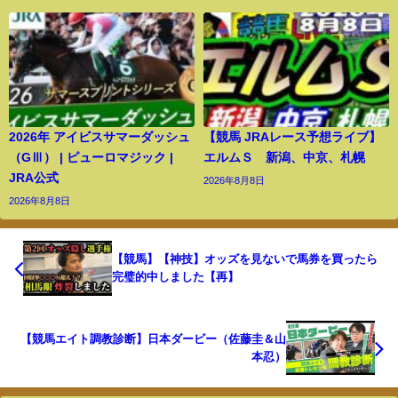
2026年 アイビスサマーダッシュ
【競馬 JRAレース予想ライブ】
（GⅢ） | ピューロマジック |
エルムＳ 新潟、中京、札幌
JRA公式
2026年8月8日
2026年8月8日
【競馬】【神技】オッズを見ないで馬券を買ったら
完璧的中しました【再】
【競馬エイト調教診断】日本ダービー（佐藤圭＆山
本忍）