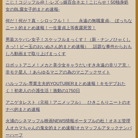
こじ！コジッフル@！-レズっ娘百合ネエ！こじらせ！50独身処
女のBL腐女子的まとめ速報-
何だ！何が？真・シロッフル！！ 永遠の無職童貞- ぼっちな
ニート的まとめ速報！一生童貞上等夜露死苦！
男装スケバン女子！スケッフルまっくす！（新・ナンノひゃくし
きっ!！ビー玉のおいぬさん的まとめ速報） 話題な事件からおも
しろ動画まで取り上げまっくす
ロボットアニメ！メカと美少女キャラだいすき永遠の非リア充・
非モテ星人 ！あらゆるマニアの為のマニアックサイト
ハルッフル-専業主夫的YOUTUBERまとめ速報！キモデブおた
く！初老人の介護生活！激動の1750日
アニゲタレスト（元祖！アニメッフル） ひきこもりニートのオ
ナベ的まとめ速報
火浦のシネマッフル映画NEWS情報ポータブルの杜！オネエ管理
人オカマちゃんの鬼女的まとめ速報!オカマッフルアタックナンバ
ーハーフ