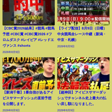
【CBC賞2026結果】#競馬 #競馬
【ライブ配信】8月9日（日曜）
予想 #CBC賞 #CBC賞2026 #フ
中央競馬全レース中継（新潟・
ロムダスク #レイピア #レッドエ
中京・札幌）
ヴァンス #shorts
2026年8月9日
2026年8月9日
【新潟千着】1番自信があるアイ
【超神回】アイビスサマーダッ
ビスサマーダッシュの直前予想
シュでチャンネル史上最大の払
を公開します。
い戻し額になりました。
2026年8月9日
2026年8月9日