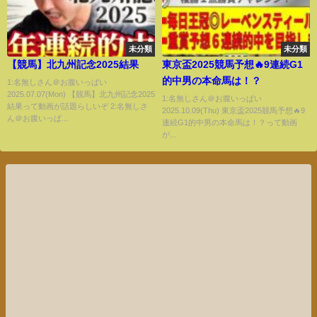
未分類
未分類
【競馬】北九州記念2025結果
東京盃2025競馬予想🔥9連続G1
的中男の本命馬は！？
1:名無しさん＠お腹いっぱい
2025.07.07(Mon) 【競馬】北九州記念2025
1:名無しさん＠お腹いっぱい
結果って動画が話題らしいぞ 2:名無しさ
2025.10.09(Thu) 東京盃2025競馬予想🔥9
ん＠お腹いっぱ...
連続G1的中男の本命馬は！？って動画
が...