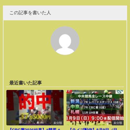
この記事を書いた人
最近書いた記事
未分類
未分類
【CBC賞2026結果】#競馬 #
【ライブ配信】8月9日（日