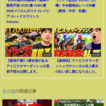
競馬予想 #CBC賞 #CBC賞
曜）中央競馬全レース中継
2026 #フロムダスク #レイピ
（新潟・中京・札幌）
ア #レッドエヴァンス
#shorts
未分類
未分類
【新潟千着】1番自信がある
【超神回】アイビスサマーダ
アイビスサマーダッシュの直
ッシュでチャンネル史上最大
前予想を公開します。
の払い戻し額になりました。
未分類
の関連記事