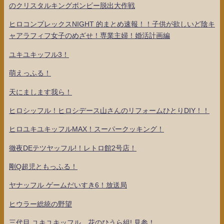
のクリスタルキングボンビー脱出大作戦
ヒロコンプレックスNIGHT 的まとめ速報！！子供が欲しいど陰キ
ャアラフィフ女子のめざせ！専業主婦！婚活計画編
ユキユキッフル3！
萌えっふる！
天にまします我ら！
ヒロシッフル！ヒロシデース山さんのリフォームひとりDIY！！
ヒロユキユキッフルMAX！スーパークッキング！
徹夜DEテツヤッフル!！レトロ館2号店！
剛Q超児ともっふる！
ヤナッフル ゲームだいすき6！放送局
ヒウラー総統の野望
三代目 ユキユキッフル 花のひうら組! 見参！