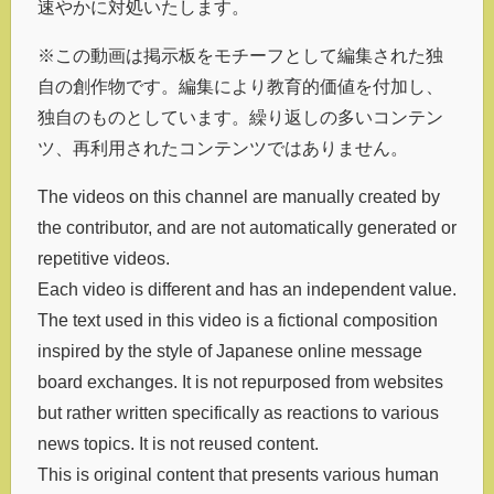
速やかに対処いたします。
※この動画は掲示板をモチーフとして編集された独
自の創作物です。編集により教育的価値を付加し、
独自のものとしています。繰り返しの多いコンテン
ツ、再利用されたコンテンツではありません。
The videos on this channel are manually created by
the contributor, and are not automatically generated or
repetitive videos.
Each video is different and has an independent value.
The text used in this video is a fictional composition
inspired by the style of Japanese online message
board exchanges. It is not repurposed from websites
but rather written specifically as reactions to various
news topics. It is not reused content.
This is original content that presents various human