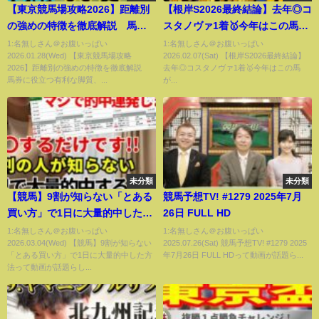
【東京競馬場攻略2026】距離別
【根岸S2026最終結論】去年◎コ
の強めの特徴を徹底解説 馬券
スタノヴァ1着🥇今年はこの馬が
に役立つ有利な脚質、枠、騎
突き抜ける🫵
1:名無しさん＠お腹いっぱい
1:名無しさん＠お腹いっぱい
2026.01.28(Wed) 【東京競馬場攻略
2026.02.07(Sat) 【根岸S2026最終結論】
手、血統など買い方を攻略
2026】距離別の強めの特徴を徹底解説
去年◎コスタノヴァ1着🥇今年はこの馬
馬券に役立つ有利な脚質、...
が...
未分類
未分類
【競馬】9割が知らない「とある
競馬予想TV! #1279 2025年7月
買い方」で1日に大量的中した方
26日 FULL HD
法
1:名無しさん＠お腹いっぱい
1:名無しさん＠お腹いっぱい
2026.03.04(Wed) 【競馬】9割が知らない
2025.07.26(Sat) 競馬予想TV! #1279 2025
「とある買い方」で1日に大量的中した方
年7月26日 FULL HDって動画が話題ら...
法って動画が話題らし...