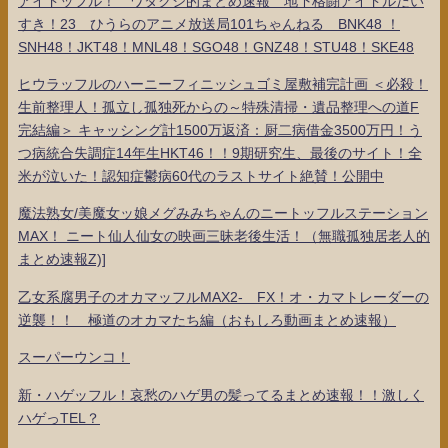
アイドッフル！ ワタクシ的まとめ速報 地下格闘アイドルだい
すき！23 ひうらのアニメ放送局101ちゃんねる BNK48 ！
SNH48！JKT48！MNL48！SGO48！GNZ48！STU48！SKE48
ヒウラッフルのハーニーフィニッシュゴミ屋敷補完計画 ＜必殺！
生前整理人！孤立し孤独死からの～特殊清掃・遺品整理への道F
完結編＞ キャッシング計1500万返済：厨二病借金3500万円！う
つ病統合失調症14年生HKT46！！9期研究生、最後のサイト！全
米が泣いた！認知症鬱病60代のラストサイト絶賛！公開中
魔法熟女/美魔女ッ娘メグみみちゃんのニートッフルステーション
MAX！ ニート仙人仙女の映画三昧老後生活！（無職孤独居老人的
まとめ速報Z)]
乙女系腐男子のオカマッフルMAX2- FX！オ・カマトレーダーの
逆襲！！ 極道のオカマたち編（おもしろ動画まとめ速報）
スーパーウンコ！
新・ハゲッフル！哀愁のハゲ男の髪ってるまとめ速報！！激しく
ハゲっTEL？