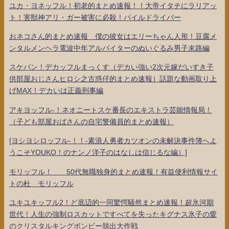
ユカ・ヨネッフル！初老的まとめ速報！！大帝イタチにラリアッ
ト！害獣神アリ・ガー被害に必殺！パイルドライバー
おネコさん的まとめ速報 僕の彼女はエリーちゃん人形！豆腐メ
ンタルメンヘラ電波中年アルバイターのぬいぐるみ男子末路編
スケバン！デカッフルまっくす（デカい強い2次元嫁だいすき子
供部屋おじさんヒロシ之古惑仔的まとめ速報）話題な動画取り上
げMAX！デカいは正義刑事編
アキヨッフル-！ネオニートスケ番長のエキストラ芸能情報局！
（子ども部屋おばさんの自宅警備員的まとめ速報）
[ヨシヨシロッフル-！！-素浪人勇者カツオンの未解決事件簿へよ
うこそYOUKO！のナンノ洋子のはなしは信じるな編）]
モリッフル！ 50代無職独身的まとめ速報！有益便利情報サイ
トの杜 モリッフル
ユキユキッフル2！ど底辺的一同驚愕騒然まとめ速報！超氷河期
世代！人生の強制ロスカットですべてを失ったキグナス氷子の愛
のクリスタルキングボンビー脱出大作戦