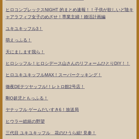
ヒロコンプレックスNIGHT 的まとめ速報！！子供が欲しいど陰キ
ャアラフィフ女子のめざせ！専業主婦！婚活計画編
ユキユキッフル3！
萌えっふる！
天にまします我ら！
ヒロシッフル！ヒロシデース山さんのリフォームひとりDIY！！
ヒロユキユキッフルMAX！スーパークッキング！
徹夜DEテツヤッフル!！レトロ館2号店！
剛Q超児ともっふる！
ヤナッフル ゲームだいすき6！放送局
ヒウラー総統の野望
三代目 ユキユキッフル 花のひうら組! 見参！