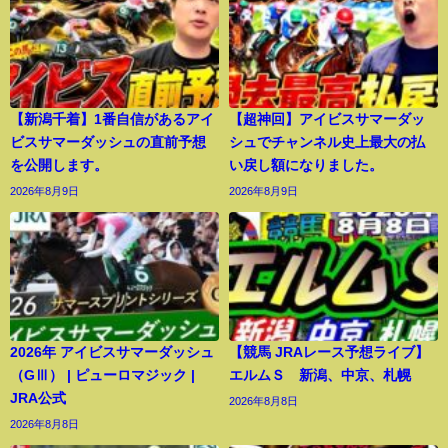
【新潟千着】1番自信があるアイ
【超神回】アイビスサマーダッ
ビスサマーダッシュの直前予想
シュでチャンネル史上最大の払
を公開します。
い戻し額になりました。
2026年8月9日
2026年8月9日
2026年 アイビスサマーダッシュ
【競馬 JRAレース予想ライブ】
（GⅢ） | ピューロマジック |
エルムＳ 新潟、中京、札幌
JRA公式
2026年8月8日
2026年8月8日