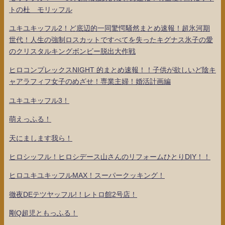
トの杜 モリッフル
ユキユキッフル2！ど底辺的一同驚愕騒然まとめ速報！超氷河期
世代！人生の強制ロスカットですべてを失ったキグナス氷子の愛
のクリスタルキングボンビー脱出大作戦
ヒロコンプレックスNIGHT 的まとめ速報！！子供が欲しいど陰キ
ャアラフィフ女子のめざせ！専業主婦！婚活計画編
ユキユキッフル3！
萌えっふる！
天にまします我ら！
ヒロシッフル！ヒロシデース山さんのリフォームひとりDIY！！
ヒロユキユキッフルMAX！スーパークッキング！
徹夜DEテツヤッフル!！レトロ館2号店！
剛Q超児ともっふる！