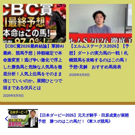
【CBC賞2026最終結論】軍師AI
【エルムステークス2026】【予
最終、競馬予想｜枠順確定で本
想】ダートの実力馬の一戦！札
命激変更！逃げ争い激化で浮上
幌競馬を攻略するのはこの馬！
した勝負馬と危険な人気馬を徹
予想•見解 おすすめ馬発表
底分析！人気上位馬をそのまま
2026年8月8日
信じていいのか。展開ひとつで
頭まである伏兵とは
2026年8月8日
【日本ダービー2026】元天才騎手・田原成貴が展開
予想 勝つのはこの馬だ！《東スポ競馬》