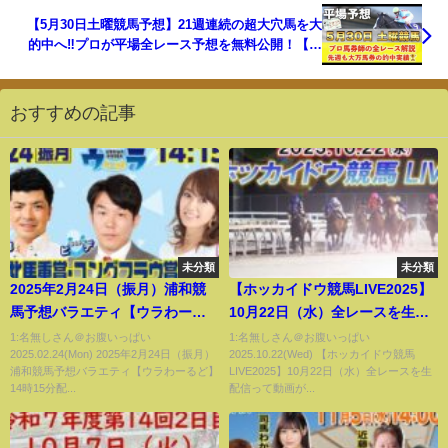
【5月30日土曜競馬予想】21週連続の超大穴馬を大
的中へ‼️プロが平場全レース予想を無料公開！【平
場予想】
おすすめの記事
未分類
未分類
2025年2月24日（振月）浦和競
【ホッカイドウ競馬LIVE2025】
馬予想バラエティ【ウラわーる
10月22日（水）全レースを生配
ど】14時15分配信スタート！
信
1:名無しさん＠お腹いっぱい
1:名無しさん＠お腹いっぱい
2025.02.24(Mon) 2025年2月24日（振月）
2025.10.22(Wed) 【ホッカイドウ競馬
浦和競馬予想バラエティ【ウラわーるど】
LIVE2025】10月22日（水）全レースを生
14時15分配...
配信って動画が...