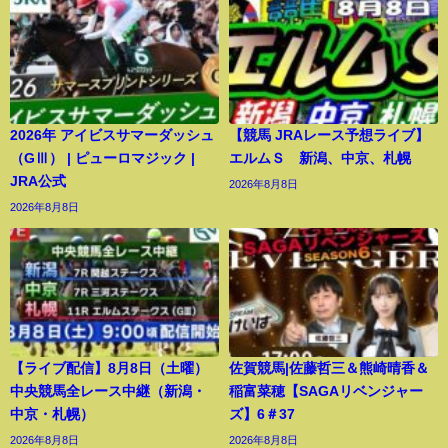
2026年 アイビスサマーダッシュ
【競馬 JRAレース予想ライブ】
（GⅢ） | ピューロマジック |
エルムＳ 新潟、中京、札幌
JRA公式
2026年8月8日
2026年8月8日
【ライブ配信】8月8日（土曜）
佐賀競馬|佐藤哲三＆熊崎晴香＆
中央競馬全レース中継（新潟・
稲富菜穂【SAGAリベンジャー
中京・札幌）
ズ】6＃37
2026年8月8日
2026年8月8日