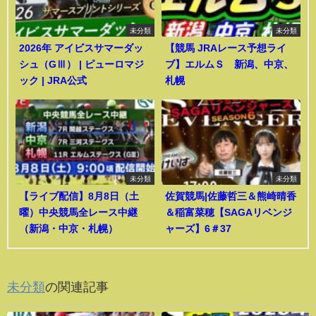
未分類
未分類
2026年 アイビスサマーダッ
【競馬 JRAレース予想ライ
シュ（GⅢ） | ピューロマジ
ブ】エルムＳ 新潟、中京、
ック | JRA公式
札幌
未分類
未分類
【ライブ配信】8月8日（土
佐賀競馬|佐藤哲三＆熊崎晴香
曜）中央競馬全レース中継
＆稲富菜穂【SAGAリベンジ
（新潟・中京・札幌）
ャーズ】6＃37
未分類
の関連記事