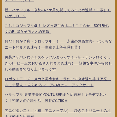
スーパーウンコ！
新・ハゲッフル！哀愁のハゲ男の髪ってるまとめ速報！！激しく
ハゲっTEL？
こじ！コジッフル@！-レズっ娘百合ネエ！こじらせ！50独身処
女のBL腐女子的まとめ速報-
何だ！何が？真・シロッフル！！ 永遠の無職童貞- ぼっちな
ニート的まとめ速報！一生童貞上等夜露死苦！
男装スケバン女子！スケッフルまっくす！（新・ナンノひゃくし
きっ!！ビー玉のおいぬさん的まとめ速報） 話題な事件からおも
しろ動画まで取り上げまっくす
ロボットアニメ！メカと美少女キャラだいすき永遠の非リア充・
非モテ星人 ！あらゆるマニアの為のマニアックサイト
ハルッフル-専業主夫的YOUTUBERまとめ速報！キモデブおた
く！初老人の介護生活！激動の1750日
アニゲタレスト（元祖！アニメッフル） ひきこもりニートのオ
ナベ的まとめ速報