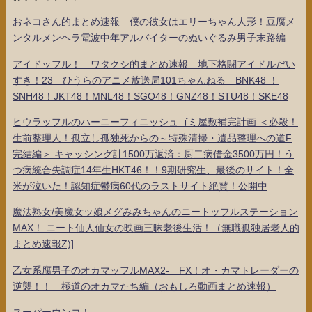
おネコさん的まとめ速報 僕の彼女はエリーちゃん人形！豆腐メ
ンタルメンヘラ電波中年アルバイターのぬいぐるみ男子末路編
アイドッフル！ ワタクシ的まとめ速報 地下格闘アイドルだい
すき！23 ひうらのアニメ放送局101ちゃんねる BNK48 ！
SNH48！JKT48！MNL48！SGO48！GNZ48！STU48！SKE48
ヒウラッフルのハーニーフィニッシュゴミ屋敷補完計画 ＜必殺！
生前整理人！孤立し孤独死からの～特殊清掃・遺品整理への道F
完結編＞ キャッシング計1500万返済：厨二病借金3500万円！う
つ病統合失調症14年生HKT46！！9期研究生、最後のサイト！全
米が泣いた！認知症鬱病60代のラストサイト絶賛！公開中
魔法熟女/美魔女ッ娘メグみみちゃんのニートッフルステーション
MAX！ ニート仙人仙女の映画三昧老後生活！（無職孤独居老人的
まとめ速報Z)]
乙女系腐男子のオカマッフルMAX2- FX！オ・カマトレーダーの
逆襲！！ 極道のオカマたち編（おもしろ動画まとめ速報）