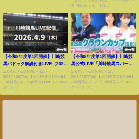
しみたいけどお金がない」という悩み、一
発で解決します。【競...
未分類
未分類
【令和8年度第1回開催】川崎競
【令和8年度第1回開催】川崎競
馬パドック解説付きLIVE（2026
馬公式LIVE「川崎競馬スパーキ
年4月9日）
ングトークLIVE HOME PLUS／
1:名無しさん＠お腹いっぱい
1:名無しさん＠お腹いっぱい
2026.04.09(Thu) 【令和8年度第1回開催】
2026.04.07(Tue) 【令和8年度第1回開催】
HOME」
川崎競馬パドック解説付きLIVE（2026年4
川崎競馬公式LIVE「川崎競馬スパーキン
月9日）っ...
グトークLIVE...