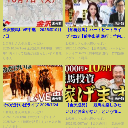
未分類
未分類
金沢競馬LIVE中継 2025年10月
【船橋競馬】ハートビートライ
7日
ブ #223【前半出演 進行：竹内紫
麻／ゲスト：司馬わかな／解
1:名無しさん＠お腹いっぱい
1:名無しさん＠お腹いっぱい
2025.10.07(Tue) 金沢競馬LIVE中継 2025
2025.11.05(Wed) 【船橋競馬】ハートビー
説：岩上奈津妃（勝馬）】【後
年10月7日って動画が話題らしいぞ 2:名無
トライブ #223【前半出演 進行：竹内紫麻
半出演 進行：竹内紫麻／ゲス
しさん...
／ゲスト：司馬...
ト：近藤夢／解説：久保木正則
（日刊競馬）】
未分類
未分類
そのだけいばライブ 2025/7/24
【金欠必見】「競馬を楽しみた
いけどお金がない」という悩
1:名無しさん＠お腹いっぱい
2025.07.24(Thu) そのだけいばライブ
み、一発で解決します。【競馬
1:名無しさん＠お腹いっぱい
2025/7/24って動画が話題らしいぞ 2:名無
2026.01.06(Tue) 【金欠必見】「競馬を楽
投資】
しさん＠お...