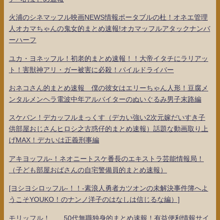
火浦のシネマッフル映画NEWS情報ポータブルの杜！オネエ管理
人オカマちゃんの鬼女的まとめ速報!オカマッフルアタックナンバ
ーハーフ
ユカ・ヨネッフル！初老的まとめ速報！！大帝イタチにラリアッ
ト！害獣神アリ・ガー被害に必殺！パイルドライバー
おネコさん的まとめ速報 僕の彼女はエリーちゃん人形！豆腐メ
ンタルメンヘラ電波中年アルバイターのぬいぐるみ男子末路編
スケバン！デカッフルまっくす（デカい強い2次元嫁だいすき子
供部屋おじさんヒロシ之古惑仔的まとめ速報）話題な動画取り上
げMAX！デカいは正義刑事編
アキヨッフル-！ネオニートスケ番長のエキストラ芸能情報局！
（子ども部屋おばさんの自宅警備員的まとめ速報）
[ヨシヨシロッフル-！！-素浪人勇者カツオンの未解決事件簿へよ
うこそYOUKO！のナンノ洋子のはなしは信じるな編）]
モリッフル！ 50代無職独身的まとめ速報！有益便利情報サイ