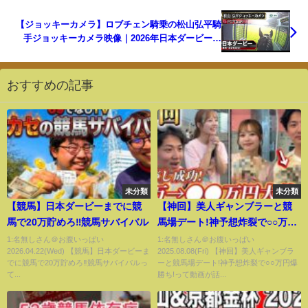
【ジョッキーカメラ】ロブチェン騎乗の松山弘平騎
手ジョッキーカメラ映像｜2026年日本ダービー｜
JRA公式
おすすめの記事
未分類
未分類
【競馬】日本ダービーまでに競
【神回】美人ギャンブラーと競
馬で20万貯めろ‼︎競馬サバイバル
馬場デート!神予想炸裂で○○万円
爆勝ち!
1:名無しさん＠お腹いっぱい
1:名無しさん＠お腹いっぱい
2026.04.22(Wed) 【競馬】日本ダービーま
2025.08.08(Fri) 【神回】美人ギャンブラ
でに競馬で20万貯めろ‼︎競馬サバイバルっ
ーと競馬場デート!神予想炸裂で○○万円爆
て...
勝ち!って動画が話...