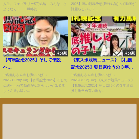
人生。フェブラリーS完結編。みんな、さ
2025】蓮の競馬予想(最終結論)って動画が
ようなら・・・戦略的...
話題らしいぞ 2:...
未分類
未分類
【有馬記念2025】そして伝説
《東スポ競馬ニュース》【札幌
へ…
記念2025】朝日奈ゆうの３年連
続推し馬含め有力馬を競馬記者
1:名無しさん＠お腹いっぱい
1:名無しさん＠お腹いっぱい
2025.12.28(Sun) 【有馬記念2025】そして
2025.08.12(Tue) 《東スポ競馬ニュース》
が解説！
伝説へ…って動画が話題らしいぞ 2:名無
【札幌記念2025】朝日奈ゆうの３年連続
しさん＠お腹い...
推し馬含め有力馬を...