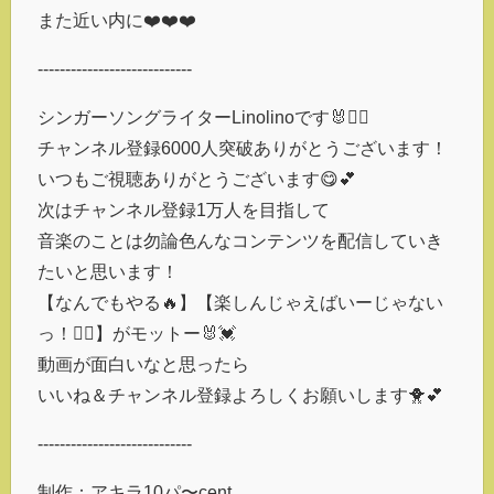
また近い内に❤️❤️❤️
----------------------------
シンガーソングライターLinolinoです🐰❤️‍🔥
チャンネル登録6000人突破ありがとうございます！
いつもご視聴ありがとうございます😋💕
次はチャンネル登録1万人を目指して
音楽のことは勿論色んなコンテンツを配信していき
たいと思います！
【なんでもやる🔥】【楽しんじゃえばいーじゃない
っ！❤️‍🔥】がモットー🐰💓
動画が面白いなと思ったら
いいね＆チャンネル登録よろしくお願いします🐥💕
----------------------------
制作：アキラ10パ〜cent