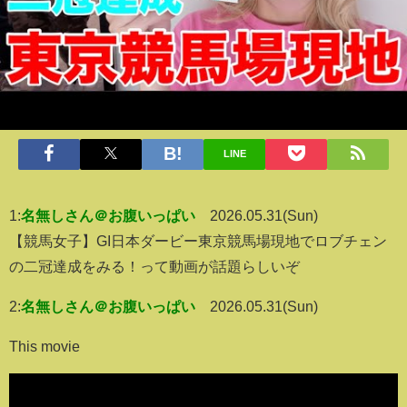
LINE
1:
名無しさん＠お腹いっぱい
2026.05.31(Sun)
【競馬女子】GI日本ダービー東京競馬場現地でロブチェン
の二冠達成をみる！って動画が話題らしいぞ
2:
名無しさん＠お腹いっぱい
2026.05.31(Sun)
This movie