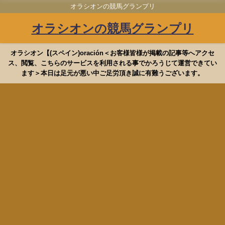
オラシオンの競馬グランプリ
オラシオンの競馬グランプリ
オラシオン【(スペイン)oración＜お客様皆様が掲載の記事等へアクセ
ス、閲覧、こちらのサービスを利用される事でかろうじて運営できてい
ます＞本日は足元が悪い中ご足労頂き誠に有難うございます。