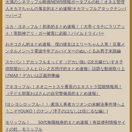
火浦のシネマッフル映画NEWS情報ポータブルの杜！オネエ管理
人オカマちゃんの鬼女的まとめ速報!オカマッフルアタックナンバ
ーハーフ
ユカ・ヨネッフル！初老的まとめ速報！！大帝イタチにラリアッ
ト！害獣神アリ・ガー被害に必殺！パイルドライバー
おネコさん的まとめ速報 僕の彼女はエリーちゃん人形！豆腐メ
ンタルメンヘラ電波中年アルバイターのぬいぐるみ男子末路編
スケバン！デカッフルまっくす（デカい強い2次元嫁だいすき子
供部屋おじさんヒロシ之古惑仔的まとめ速報）話題な動画取り上
げMAX！デカいは正義刑事編
アキヨッフル-！ネオニートスケ番長のエキストラ芸能情報局！
（子ども部屋おばさんの自宅警備員的まとめ速報）
[ヨシヨシロッフル-！！-素浪人勇者カツオンの未解決事件簿へよ
うこそYOUKO！のナンノ洋子のはなしは信じるな編）]
モリッフル！ 50代無職独身的まとめ速報！有益便利情報サイ
トの杜 モリッフル