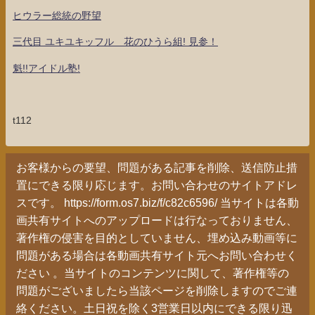
ヒウラー総統の野望
三代目 ユキユキッフル 花のひうら組! 見参！
魁!!アイドル塾!
t112
お客様からの要望、問題がある記事を削除、送信防止措
置にできる限り応じます。お問い合わせのサイトアドレ
スです。 https://form.os7.biz/f/c82c6596/ 当サイトは各動
画共有サイトへのアップロードは行なっておりません、
著作権の侵害を目的としていません、埋め込み動画等に
問題がある場合は各動画共有サイト元へお問い合わせく
ださい 。当サイトのコンテンツに関して、著作権等の
問題がございましたら当該ページを削除しますのでご連
絡ください。土日祝を除く3営業日以内にできる限り迅