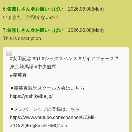
6:
名無しさん＠お腹いっぱい
2026.06.08(Mon)
いまきた 説明文ないの？
7:
名無しさん＠お腹いっぱい
2026.06.08(Mon)
This is description
#安田記念 #g1 #シックスペンス #ガイアフォース #
東京競馬場 #中央競馬
#義英真
⚫︎義英真競馬スクール入会はこちら
https://yoshikeiba.jp/
⚫︎メンバーシップの登録はこちら
https://www.youtube.com/channel/UCMII-
Z1Gr2QErtjj8moEHMQ/join