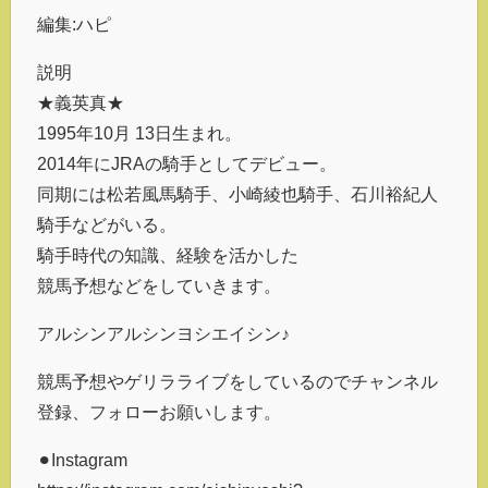
編集:ハピ
説明
★義英真★
1995年10月 13日生まれ。
2014年にJRAの騎手としてデビュー。
同期には松若風馬騎手、小崎綾也騎手、石川裕紀人
騎手などがいる。
騎手時代の知識、経験を活かした
競馬予想などをしていきます。
アルシンアルシンヨシエイシン♪
競馬予想やゲリラライブをしているのでチャンネル
登録、フォローお願いします。
⚫︎Instagram