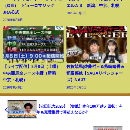
（GⅢ） | ピューロマジック |
エルムＳ 新潟、中京、札幌
JRA公式
2026年8月8日
2026年8月8日
【ライブ配信】8月8日（土曜）
佐賀競馬|佐藤哲三＆熊崎晴香＆
中央競馬全レース中継（新潟・
稲富菜穂【SAGAリベンジャー
中京・札幌）
ズ】6＃37
2026年8月8日
2026年8月8日
【安田記念2026】【実践】昨年180万越え回収！今
年も完璧推奨で帯超えなるか⁉︎