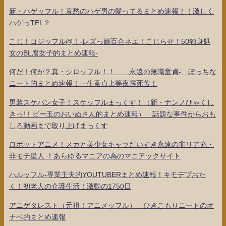
新・ハゲッフル！哀愁のハゲ男の髪ってるまとめ速報！！激しく
ハゲっTEL？
こじ！コジッフル@！-レズっ娘百合ネエ！こじらせ！50独身処
女のBL腐女子的まとめ速報-
何だ！何が？真・シロッフル！！ 永遠の無職童貞- ぼっちな
ニート的まとめ速報！一生童貞上等夜露死苦！
男装スケバン女子！スケッフルまっくす！（新・ナンノひゃくし
きっ!！ビー玉のおいぬさん的まとめ速報） 話題な事件からおも
しろ動画まで取り上げまっくす
ロボットアニメ！メカと美少女キャラだいすき永遠の非リア充・
非モテ星人 ！あらゆるマニアの為のマニアックサイト
ハルッフル-専業主夫的YOUTUBERまとめ速報！キモデブおた
く！初老人の介護生活！激動の1750日
アニゲタレスト（元祖！アニメッフル） ひきこもりニートのオ
ナベ的まとめ速報