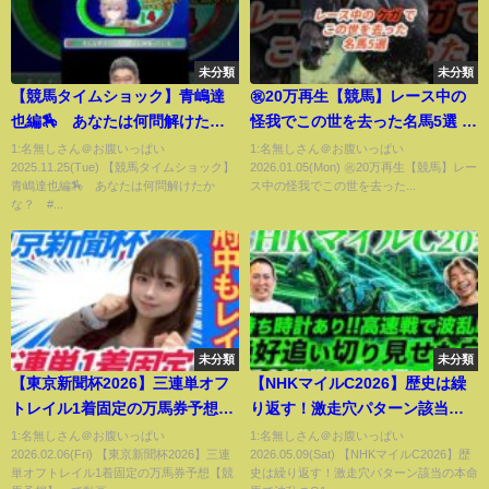
未分類
未分類
【競馬タイムショック】青嶋達
㊗️20万再生【競馬】レース中の
也編🏇 あなたは何問解けたか
怪我でこの世を去った名馬5選 #
な？ #shorts #競馬 #青嶋達
競馬 #名馬
1:名無しさん＠お腹いっぱい
1:名無しさん＠お腹いっぱい
2025.11.25(Tue) 【競馬タイムショック】
2026.01.05(Mon) ㊗️20万再生【競馬】レー
也 #武豊 #有馬記念 #日本ダ
青嶋達也編🏇 あなたは何問解けたか
ス中の怪我でこの世を去った...
ービー
な？ #...
未分類
未分類
【東京新聞杯2026】三連単オフ
【NHKマイルC2026】歴史は繰
トレイル1着固定の万馬券予想
り返す！激走穴パターン該当の
【競馬予想】
本命馬で波乱のG1を仕留めて見
1:名無しさん＠お腹いっぱい
1:名無しさん＠お腹いっぱい
2026.02.06(Fri) 【東京新聞杯2026】三連
2026.05.09(Sat) 【NHKマイルC2026】歴
せる
単オフトレイル1着固定の万馬券予想【競
史は繰り返す！激走穴パターン該当の本命