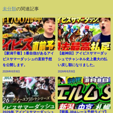
未分類
の関連記事
【新潟千着】1番自信があるアイ
【超神回】アイビスサマーダッ
ビスサマーダッシュの直前予想
シュでチャンネル史上最大の払
を公開します。
い戻し額になりました。
2026年8月9日
2026年8月9日
2026年 アイビスサマーダッシュ
【競馬 JRAレース予想ライブ】