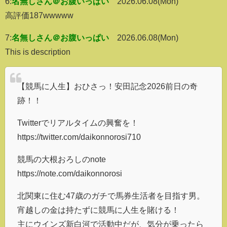
6:
名無しさん＠お腹いっぱい
2026.06.08(Mon)
高評価187wwwww
7:
名無しさん＠お腹いっぱい
2026.06.08(Mon)
This is description
【競馬に人生】おひさっ！安田記念2026前日の奇
跡！！
Twitterでリアルタイムの興奮を！
https://twitter.com/daikonnorosi710
競馬の大根おろしのnote
https://note.com/daikonnorosi
北関東に住む47歳のガチで馬券生活者を目指す男。
宵越しの金は持たずに競馬に人生を賭ける！
主にウインズ新白河で活動中だが、気分が乗ったら