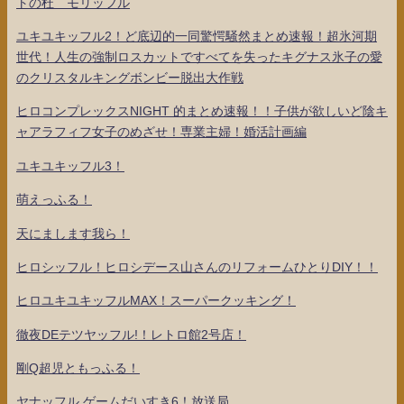
トの杜 モリッフル
ユキユキッフル2！ど底辺的一同驚愕騒然まとめ速報！超氷河期
世代！人生の強制ロスカットですべてを失ったキグナス氷子の愛
のクリスタルキングボンビー脱出大作戦
ヒロコンプレックスNIGHT 的まとめ速報！！子供が欲しいど陰キ
ャアラフィフ女子のめざせ！専業主婦！婚活計画編
ユキユキッフル3！
萌えっふる！
天にまします我ら！
ヒロシッフル！ヒロシデース山さんのリフォームひとりDIY！！
ヒロユキユキッフルMAX！スーパークッキング！
徹夜DEテツヤッフル!！レトロ館2号店！
剛Q超児ともっふる！
ヤナッフル ゲームだいすき6！放送局