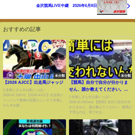
金沢競馬LIVE中継 2026年6月8日
おすすめの記事
未分類
未分類
【2026 AJCC】出走馬ジャッジ
【競馬】自分で自分が分かりま
せん、誰か教えてください。競
1:名無しさん＠お腹いっぱい
2026.01.23(Fri) 【2026 AJCC】出走馬ジ
馬が下手なのは、罪ですか？人
1:名無しさん＠お腹いっぱい
ャッジって動画が話題らしいぞ 2:名無し
2025.01.26(Sun) 【競馬】自分で自分が分
も組織も簡単には変えられな
さん＠お腹...
かりません、誰か教えてください。競馬が
い・・・
下手なのは、罪ですか...