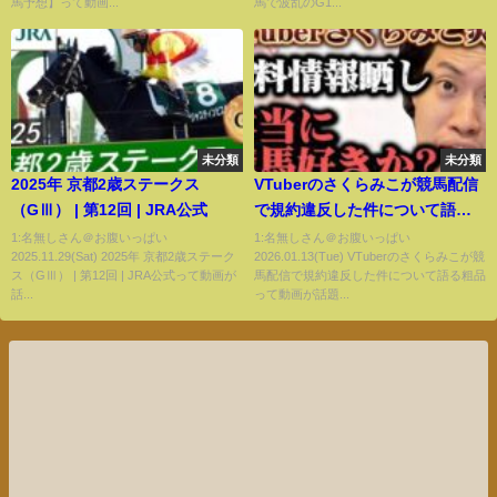
馬予想】って動画...
馬で波乱のG1...
未分類
未分類
2025年 京都2歳ステークス
VTuberのさくらみこが競馬配信
（GⅢ） | 第12回 | JRA公式
で規約違反した件について語る
粗品
1:名無しさん＠お腹いっぱい
1:名無しさん＠お腹いっぱい
2025.11.29(Sat) 2025年 京都2歳ステーク
2026.01.13(Tue) VTuberのさくらみこが競
ス（GⅢ） | 第12回 | JRA公式って動画が
馬配信で規約違反した件について語る粗品
話...
って動画が話題...