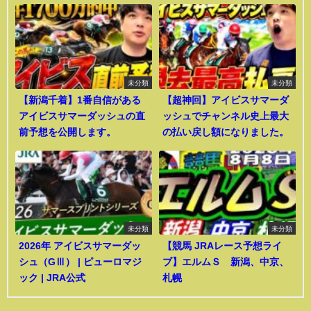
未分類
未分類
【新潟千着】1番自信がある
【超神回】アイビスサマーダ
アイビスサマーダッシュの直
ッシュでチャンネル史上最大
前予想を公開します。
の払い戻し額になりました。
未分類
未分類
2026年 アイビスサマーダッ
【競馬 JRAレース予想ライ
シュ（GⅢ） | ピューロマジ
ブ】エルムＳ 新潟、中京、
ック | JRA公式
札幌