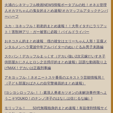
火浦のシネマッフル映画NEWS情報ポータブルの杜！オネエ管理
人オカマちゃんの鬼女的まとめ速報!オカマッフルアタックナンバ
ーハーフ
ユカ・ヨネッフル！初老的まとめ速報！！大帝イタチにラリアッ
ト！害獣神アリ・ガー被害に必殺！パイルドライバー
おネコさん的まとめ速報 僕の彼女はエリーちゃん人形！豆腐メ
ンタルメンヘラ電波中年アルバイターのぬいぐるみ男子末路編
スケバン！デカッフルまっくす（デカい強い2次元嫁だいすき子
供部屋おじさんヒロシ之古惑仔的まとめ速報）話題な動画取り上
げMAX！デカいは正義刑事編
アキヨッフル-！ネオニートスケ番長のエキストラ芸能情報局！
（子ども部屋おばさんの自宅警備員的まとめ速報）
[ヨシヨシロッフル-！！-素浪人勇者カツオンの未解決事件簿へよ
うこそYOUKO！のナンノ洋子のはなしは信じるな編）]
モリッフル！ 50代無職独身的まとめ速報！有益便利情報サイ