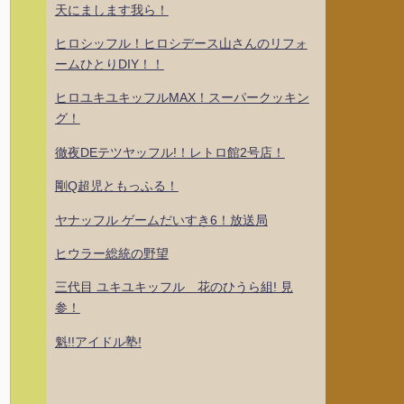
天にまします我ら！
ヒロシッフル！ヒロシデース山さんのリフォ
ームひとりDIY！！
ヒロユキユキッフルMAX！スーパークッキン
グ！
徹夜DEテツヤッフル!！レトロ館2号店！
剛Q超児ともっふる！
ヤナッフル ゲームだいすき6！放送局
ヒウラー総統の野望
三代目 ユキユキッフル 花のひうら組! 見
参！
魁!!アイドル塾!