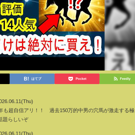
はてブ
Pocket
Feedly
026.06.11(Thu)
今年も超自信アリ！！ 過去150万的中男の穴馬が激走する極
話題らしいぞ
026.06.11(Thu)