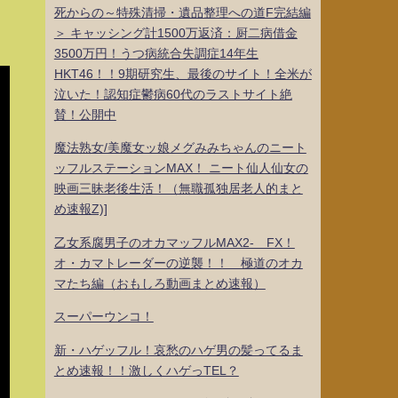
死からの～特殊清掃・遺品整理への道F完結編
＞ キャッシング計1500万返済：厨二病借金
3500万円！うつ病統合失調症14年生
HKT46！！9期研究生、最後のサイト！全米が
泣いた！認知症鬱病60代のラストサイト絶
賛！公開中
魔法熟女/美魔女ッ娘メグみみちゃんのニート
ッフルステーションMAX！ ニート仙人仙女の
映画三昧老後生活！（無職孤独居老人的まと
め速報Z)]
乙女系腐男子のオカマッフルMAX2- FX！
オ・カマトレーダーの逆襲！！ 極道のオカ
マたち編（おもしろ動画まとめ速報）
スーパーウンコ！
新・ハゲッフル！哀愁のハゲ男の髪ってるま
とめ速報！！激しくハゲっTEL？