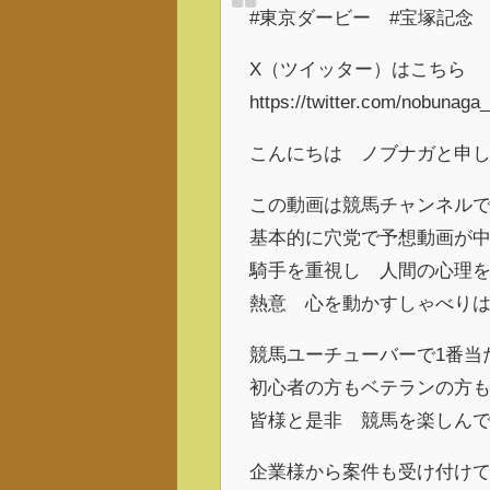
#東京ダービー #宝塚記念
X（ツイッター）はこちら
https://twitter.com/nobunaga
こんにちは ノブナガと申
この動画は競馬チャンネル
基本的に穴党で予想動画が
騎手を重視し 人間の心理
熱意 心を動かすしゃべり
競馬ユーチューバーで1番当
初心者の方もベテランの方
皆様と是非 競馬を楽しんでい
企業様から案件も受け付け