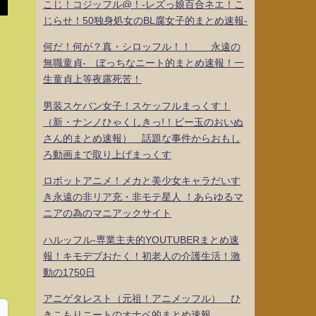
こじ！コジッフル@！-レズっ娘百合ネエ！こ
じらせ！50独身処女のBL腐女子的まとめ速報-
何だ！何が？真・シロッフル！！ 永遠の
無職童貞- ぼっちなニート的まとめ速報！一
生童貞上等夜露死苦！
男装スケバン女子！スケッフルまっくす！
（新・ナンノひゃくしきっ!！ビー玉のおいぬ
さん的まとめ速報） 話題な事件からおもし
ろ動画まで取り上げまっくす
ロボットアニメ！メカと美少女キャラだいす
き永遠の非リア充・非モテ星人 ！あらゆるマ
ニアの為のマニアックサイト
ハルッフル-専業主夫的YOUTUBERまとめ速
報！キモデブおたく！初老人の介護生活！激
動の1750日
アニゲタレスト（元祖！アニメッフル） ひ
きこもりニートのオナベ的まとめ速報