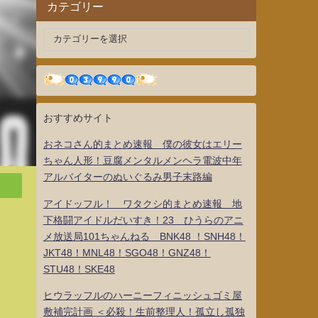
カテゴリー
おすすめサイト
おネコさん的まとめ速報 僕の彼女はエリー
ちゃん人形！豆腐メンタルメンヘラ電波中年
アルバイターのぬいぐるみ男子末路編
アイドッフル！ ワタクシ的まとめ速報 地
下格闘アイドルだいすき！23 ひうらのアニ
メ放送局101ちゃんねる BNK48 ！SNH48！
JKT48！MNL48！SGO48！GNZ48！
STU48！SKE48
ヒウラッフルのハーニーフィニッシュゴミ屋
敷補完計画 ＜必殺！生前整理人！孤立し孤独