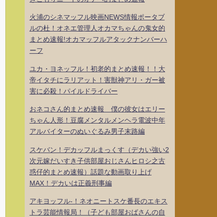
火浦のシネマッフル映画NEWS情報ポータブ
ルの杜！オネエ管理人オカマちゃんの鬼女的
まとめ速報!オカマッフルアタックナンバーハ
ーフ
ユカ・ヨネッフル！初老的まとめ速報！！大
帝イタチにラリアット！害獣神アリ・ガー被
害に必殺！パイルドライバー
おネコさん的まとめ速報 僕の彼女はエリー
ちゃん人形！豆腐メンタルメンヘラ電波中年
アルバイターのぬいぐるみ男子末路編
スケバン！デカッフルまっくす（デカい強い2
次元嫁だいすき子供部屋おじさんヒロシ之古
惑仔的まとめ速報）話題な動画取り上げ
MAX！デカいは正義刑事編
アキヨッフル-！ネオニートスケ番長のエキス
トラ芸能情報局！（子ども部屋おばさんの自