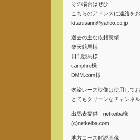
その場合はぜひ
こちらのアドレスに連絡を
kitarusann@yahoo.co.jp
過去の主な依頼実績
楽天競馬様
日刊競馬様
campfire様
DMM.com様
勿論レース映像は使用して
とてもクリーンなチャンネ
出馬表提供 netkeiba様
(c)netkeiba.com
地方コース解説画像