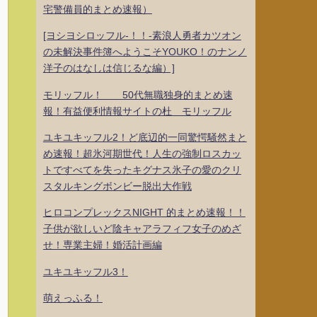
宅警備員的まとめ速報）
[ヨシヨシロッフル-！！-素浪人勇者カツオン
の未解決事件簿へようこそYOUKO！のナンノ
洋子のはなしは信じるな編）]
モリッフル！ 50代無職独身的まとめ速
報！有益便利情報サイトの杜 モリッフル
ユキユキッフル2！ど底辺的一同驚愕騒然まと
め速報！超氷河期世代！人生の強制ロスカッ
トですべてを失ったキグナス氷子の愛のクリ
スタルキングボンビー脱出大作戦
ヒロコンプレックスNIGHT 的まとめ速報！！
子供が欲しいど陰キャアラフィフ女子のめざ
せ！専業主婦！婚活計画編
ユキユキッフル3！
萌えっふる！