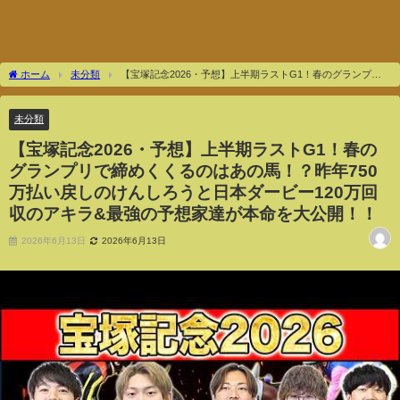
ホーム
未分類
【宝塚記念2026・予想】上半期ラストG1！春のグランプリ
で締めくくるのはあの馬！？昨年750万払い戻しのけんしろうと日本ダービー120万回
収のアキラ&最強の予想家達が本命を大公開！！
未分類
【宝塚記念2026・予想】上半期ラストG1！春の
グランプリで締めくくるのはあの馬！？昨年750
万払い戻しのけんしろうと日本ダービー120万回
収のアキラ&最強の予想家達が本命を大公開！！
2026年6月13日
2026年6月13日