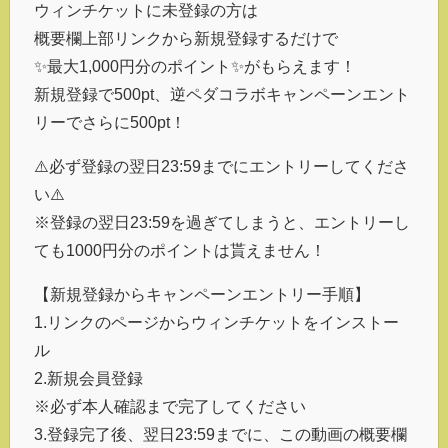
ウィンチケットに未登録の方は
概要欄上部リンクから新規登録するだけで
✨最大1,000円分のポイント✨がもらえます！
新規登録で500pt、逆ペダコラボキャンペーンエント
リーでさらに500pt！
⚠️必ず登録の翌日23:59までにエントリーしてくださ
い⚠️
※登録の翌日23:59を過ぎてしまうと、エントリーし
ても1000円分のポイントは貰えません！
【新規登録からキャンペーンエントリー手順】
1.リンクのページからウィンチケットをインストー
ル
2.新規会員登録
※必ず本人確認まで完了してください
3.登録完了後、翌日23:59までに、この動画の概要欄