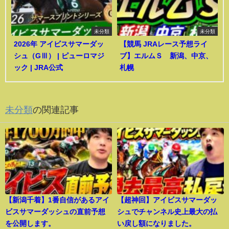
未分類
未分類
2026年 アイビスサマーダッ
【競馬 JRAレース予想ライ
シュ（GⅢ） | ピューロマジ
ブ】エルムＳ 新潟、中京、
ック | JRA公式
札幌
未分類
の関連記事
【新潟千着】1番自信があるアイ
【超神回】アイビスサマーダッ
ビスサマーダッシュの直前予想
シュでチャンネル史上最大の払
を公開します。
い戻し額になりました。