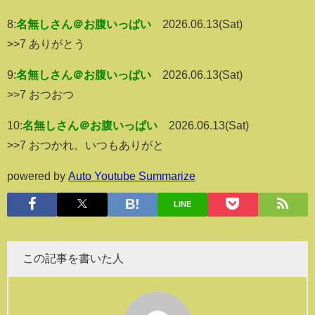
8:
名無しさん＠お腹いっぱい
2026.06.13(Sat)
>>7 ありがとう
9:
名無しさん＠お腹いっぱい
2026.06.13(Sat)
>>7 おつおつ
10:
名無しさん＠お腹いっぱい
2026.06.13(Sat)
>>7 おつかれ。いつもありがと
powered by
Auto Youtube Summarize
LINE
この記事を書いた人