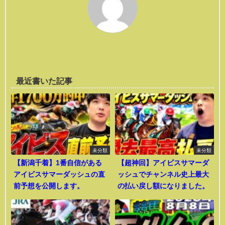
最近書いた記事
未分類
未分類
【新潟千着】1番自信がある
【超神回】アイビスサマーダ
アイビスサマーダッシュの直
ッシュでチャンネル史上最大
前予想を公開します。
の払い戻し額になりました。