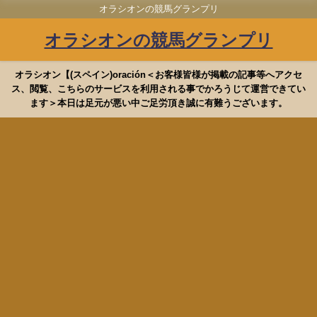
オラシオンの競馬グランプリ
オラシオンの競馬グランプリ
オラシオン【(スペイン)oración＜お客様皆様が掲載の記事等へアクセ
ス、閲覧、こちらのサービスを利用される事でかろうじて運営できてい
ます＞本日は足元が悪い中ご足労頂き誠に有難うございます。