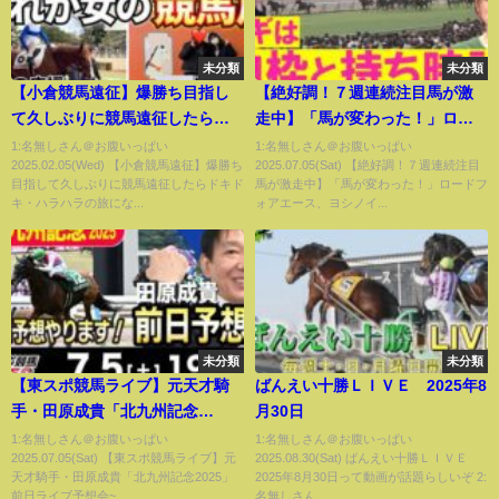
未分類
未分類
【小倉競馬遠征】爆勝ち目指し
【絶好調！７週連続注目馬が激
て久しぶりに競馬遠征したらド
走中】「馬が変わった！」ロー
キドキ・ハラハラの旅になりま
ドフォアエース、ヨシノイース
1:名無しさん＠お腹いっぱい
1:名無しさん＠お腹いっぱい
2025.02.05(Wed) 【小倉競馬遠征】爆勝ち
2025.07.05(Sat) 【絶好調！７週連続注目
したw
ター、アブキールベイ・・・北
目指して久しぶりに競馬遠征したらドキド
馬が激走中】「馬が変わった！」ロードフ
九州記念(ＧⅢ)を元ジョッキーの
キ・ハラハラの旅にな...
ォアエース、ヨシノイ...
細江純子さんが解説！＜細江純
子のネタ帳＞
未分類
未分類
【東スポ競馬ライブ】元天才騎
ばんえい十勝ＬＩＶＥ 2025年8
手・田原成貴「北九州記念
月30日
2025」前日ライブ予想会~展開予
1:名無しさん＠お腹いっぱい
1:名無しさん＠お腹いっぱい
2025.07.05(Sat) 【東スポ競馬ライブ】元
2025.08.30(Sat) ばんえい十勝ＬＩＶＥ
想やります！~《東スポ競馬》
天才騎手・田原成貴「北九州記念2025」
2025年8月30日って動画が話題らしいぞ 2:
前日ライブ予想会~...
名無しさん...