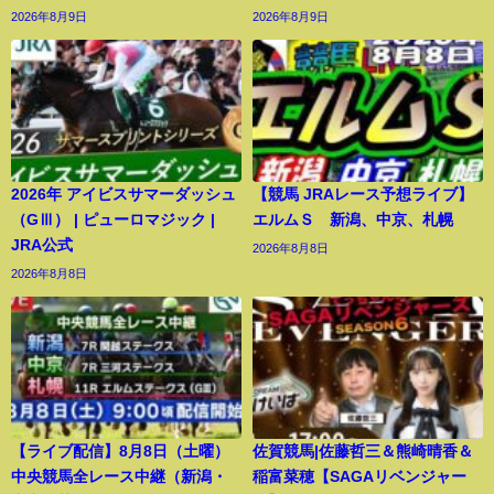
2026年8月9日
2026年8月9日
2026年 アイビスサマーダッシュ
【競馬 JRAレース予想ライブ】
（GⅢ） | ピューロマジック |
エルムＳ 新潟、中京、札幌
JRA公式
2026年8月8日
2026年8月8日
【ライブ配信】8月8日（土曜）
佐賀競馬|佐藤哲三＆熊崎晴香＆
中央競馬全レース中継（新潟・
稲富菜穂【SAGAリベンジャー