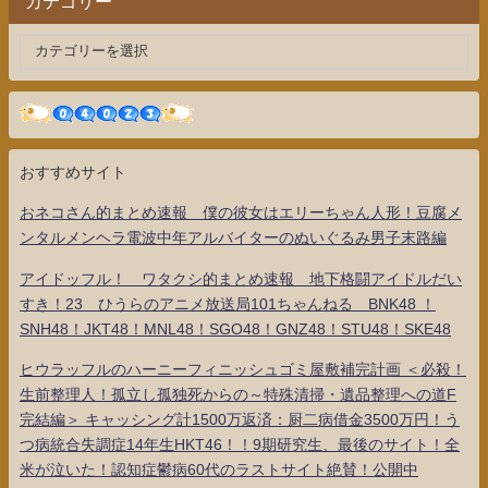
カテゴリー
おすすめサイト
おネコさん的まとめ速報 僕の彼女はエリーちゃん人形！豆腐メ
ンタルメンヘラ電波中年アルバイターのぬいぐるみ男子末路編
アイドッフル！ ワタクシ的まとめ速報 地下格闘アイドルだい
すき！23 ひうらのアニメ放送局101ちゃんねる BNK48 ！
SNH48！JKT48！MNL48！SGO48！GNZ48！STU48！SKE48
ヒウラッフルのハーニーフィニッシュゴミ屋敷補完計画 ＜必殺！
生前整理人！孤立し孤独死からの～特殊清掃・遺品整理への道F
完結編＞ キャッシング計1500万返済：厨二病借金3500万円！う
つ病統合失調症14年生HKT46！！9期研究生、最後のサイト！全
米が泣いた！認知症鬱病60代のラストサイト絶賛！公開中