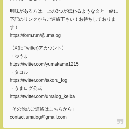
興味がある方は、上の3つが伝わるような文と一緒に
下記のリンクからご連絡下さい！お待ちしておりま
す！
https://form.run/@umalog
【X(旧Twitter)アカウント】
・ゆうま
https://twitter.com/yumakame1215
・タコル
https://twitter.com/takoru_log
・うまログ公式
https://twitter.com/umalog_keiba
↓その他のご連絡はこちらから↓
contact.umalog@gmail.com