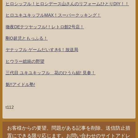
ヒロシッフル！ヒロシデース山さんのリフォームひとりDIY！！
ヒロユキユキッフルMAX！スーパークッキング！
徹夜DEテツヤッフル!！レトロ館2号店！
剛Q超児ともっふる！
ヤナッフル ゲームだいすき6！放送局
ヒウラー総統の野望
三代目 ユキユキッフル 花のひうら組! 見参！
魁!!アイドル塾!
t112
お客様からの要望、問題がある記事を削除、送信防止措
置にできる限り応じます。お問い合わせのサイトアドレ