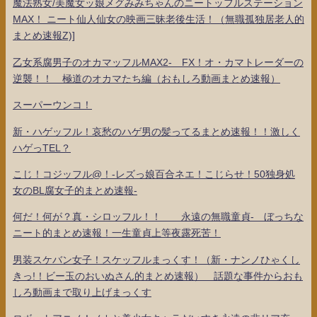
魔法熟女/美魔女ッ娘メグみみちゃんのニートッフルステーション
MAX！ ニート仙人仙女の映画三昧老後生活！（無職孤独居老人的
まとめ速報Z)]
乙女系腐男子のオカマッフルMAX2- FX！オ・カマトレーダーの
逆襲！！ 極道のオカマたち編（おもしろ動画まとめ速報）
スーパーウンコ！
新・ハゲッフル！哀愁のハゲ男の髪ってるまとめ速報！！激しく
ハゲっTEL？
こじ！コジッフル@！-レズっ娘百合ネエ！こじらせ！50独身処
女のBL腐女子的まとめ速報-
何だ！何が？真・シロッフル！！ 永遠の無職童貞- ぼっちな
ニート的まとめ速報！一生童貞上等夜露死苦！
男装スケバン女子！スケッフルまっくす！（新・ナンノひゃくし
きっ!！ビー玉のおいぬさん的まとめ速報） 話題な事件からおも
しろ動画まで取り上げまっくす