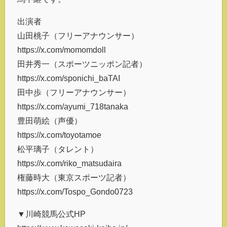
出演者
山田桃子（フリーアナウンサー）
https://x.com/momomdoll
田井秀一（スポーツニッポン記者）
https://x.com/sponichi_baTAI
田中歩（フリーアナウンサー）
https://x.com/ayumi_718tanaka
豊田萌絵（声優）
https://x.com/toyotamoe
松平璃子（タレント）
https://x.com/riko_matsudaira
権藤時大（東京スポーツ記者）
https://x.com/Tospo_Gondo0723
▼川崎競馬公式HP