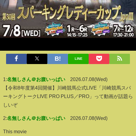
LINE
1:
名無しさん＠お腹いっぱい
2026.07.08(Wed)
【令和8年度第4回開催】川崎競馬公式LIVE「川崎競馬スパ
ーキングトークLIVE PRO PLUS／PRO」って動画が話題ら
しいぞ
2:
名無しさん＠お腹いっぱい
2026.07.08(Wed)
This movie