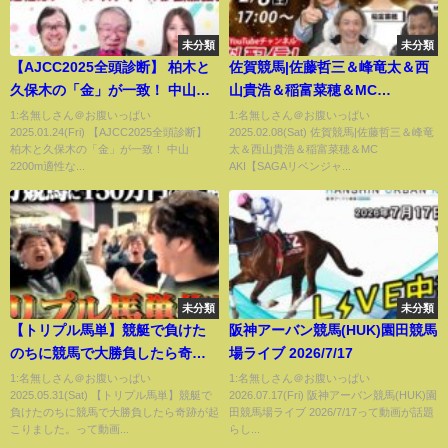
未分類
未分類
【AJCC2025全頭診断】 柏木と
佐賀競馬|佐藤哲三＆峰竜太＆西
久保木の「金」が一致！ 中山
山貴浩＆稲富菜穂＆MC
2200m適性なら断然◯◯が強
AKI【SAGAリベンジャーズ】4
1:名無しさん＠お腹いっぱい
1:名無しさん＠お腹いっぱい
2025.01.24(Fri) 【AJCC2025全頭診断】
2025.02.08(Sat) 佐賀競馬|佐藤哲三＆峰竜
い!? プロキオンS/小倉牝馬Sの注
＃93
柏木と久保木の「金」が一致！ 中山
太＆西山貴浩＆稲富菜穂＆MC
目馬も紹介/《新コーナー》もス
2200m適性な...
AKI【SAGAリベンジャ...
タート！
未分類
未分類
【トリプル馬単】競艇で負けた
阪神アーバン競馬(HUK)園田競馬
のちに競馬で大勝負したら奇跡
場ライブ 2026/7/17
が起こりました。
1:名無しさん＠お腹いっぱい
1:名無しさん＠お腹いっぱい
2025.05.31(Sat) 【トリプル馬単】競艇で
2026.07.17(Fri) 阪神アーバン競馬(HUK)園
負けたのちに競馬で大勝負したら奇跡が起
田競馬場ライブ 2026/7/17って動画が話題
こりました。って動画...
らし...