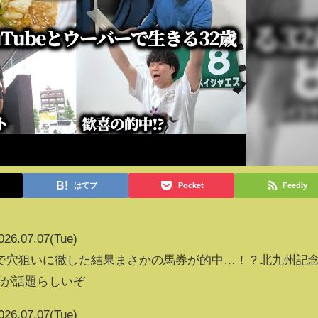
はてブ
Pocket
Feedly
026.07.07(Tue)
で穴狙いに徹した結果まさかの馬券が的中…！？北九州記
画が話題らしいぞ
026.07.07(Tue)