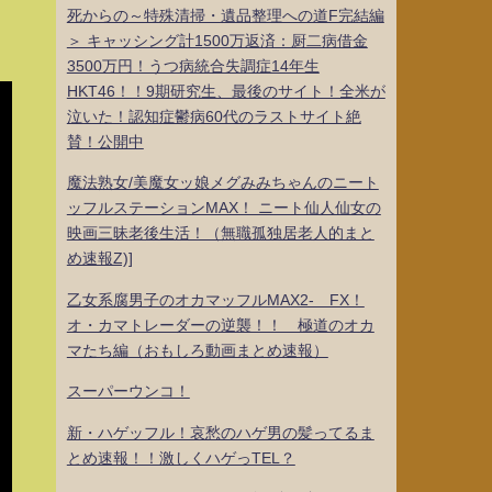
死からの～特殊清掃・遺品整理への道F完結編
＞ キャッシング計1500万返済：厨二病借金
3500万円！うつ病統合失調症14年生
HKT46！！9期研究生、最後のサイト！全米が
泣いた！認知症鬱病60代のラストサイト絶
賛！公開中
魔法熟女/美魔女ッ娘メグみみちゃんのニート
ッフルステーションMAX！ ニート仙人仙女の
映画三昧老後生活！（無職孤独居老人的まと
め速報Z)]
乙女系腐男子のオカマッフルMAX2- FX！
オ・カマトレーダーの逆襲！！ 極道のオカ
マたち編（おもしろ動画まとめ速報）
スーパーウンコ！
新・ハゲッフル！哀愁のハゲ男の髪ってるま
とめ速報！！激しくハゲっTEL？