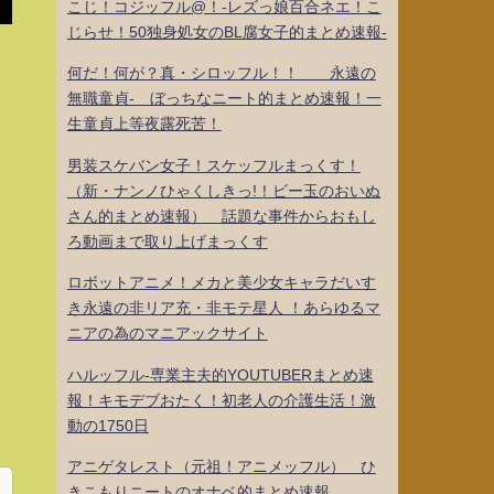
こじ！コジッフル@！-レズっ娘百合ネエ！こ
じらせ！50独身処女のBL腐女子的まとめ速報-
何だ！何が？真・シロッフル！！ 永遠の
無職童貞- ぼっちなニート的まとめ速報！一
生童貞上等夜露死苦！
男装スケバン女子！スケッフルまっくす！
（新・ナンノひゃくしきっ!！ビー玉のおいぬ
さん的まとめ速報） 話題な事件からおもし
ろ動画まで取り上げまっくす
ロボットアニメ！メカと美少女キャラだいす
き永遠の非リア充・非モテ星人 ！あらゆるマ
ニアの為のマニアックサイト
ハルッフル-専業主夫的YOUTUBERまとめ速
報！キモデブおたく！初老人の介護生活！激
動の1750日
アニゲタレスト（元祖！アニメッフル） ひ
きこもりニートのオナベ的まとめ速報