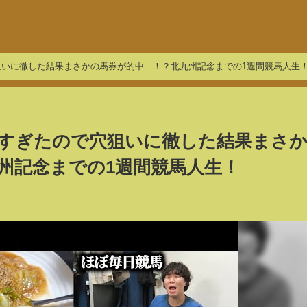
いに徹した結果まさかの馬券が的中…！？北九州記念までの1週間競馬人生
すぎたので穴狙いに徹した結果まさ
州記念までの1週間競馬人生！