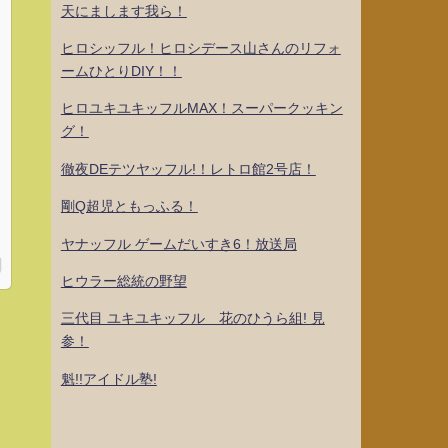
天にまします我ら！
ヒロシッフル！ヒロシデース山さんのリフォ
ームひとりDIY！！
ヒロユキユキッフルMAX！スーパークッキン
グ！
徹夜DEテツヤッフル!！レトロ館2号店！
剛Q超児ともっふる！
ヤナッフル ゲームだいすき6！放送局
ヒウラー総統の野望
三代目 ユキユキッフル 花のひうら組! 見
参！
魁!!アイドル塾!