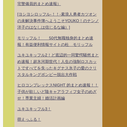
宅警備員的まとめ速報）
[ヨシヨシロッフル-！！-素浪人勇者カツオン
の未解決事件簿へようこそYOUKO！のナンノ
洋子のはなしは信じるな編）]
モリッフル！ 50代無職独身的まとめ速
報！有益便利情報サイトの杜 モリッフル
ユキユキッフル2！ど底辺的一同驚愕騒然まと
め速報！超氷河期世代！人生の強制ロスカッ
トですべてを失ったキグナス氷子の愛のクリ
スタルキングボンビー脱出大作戦
ヒロコンプレックスNIGHT 的まとめ速報！！
子供が欲しいど陰キャアラフィフ女子のめざ
せ！専業主婦！婚活計画編
ユキユキッフル3！
萌えっふる！