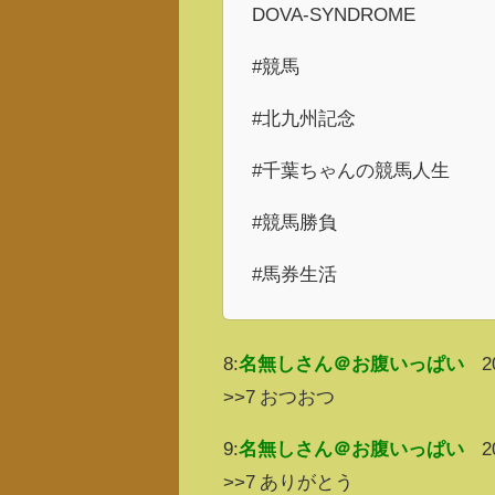
DOVA-SYNDROME
#競馬
#北九州記念
#千葉ちゃんの競馬人生
#競馬勝負
#馬券生活
8:
名無しさん＠お腹いっぱい
2
>>7 おつおつ
9:
名無しさん＠お腹いっぱい
2
>>7 ありがとう