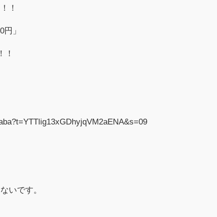
す！！
00円」
！！
hrbaba?t=YTTlig13xGDhyjqVM2aENA&s=09
しないです。