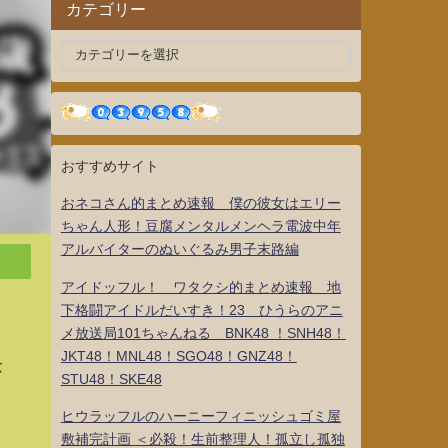
カテゴリー
おすすめサイト
おネコさん的まとめ速報 僕の彼女はエリー
ちゃん人形！豆腐メンタルメンヘラ電波中年
アルバイターのぬいぐるみ男子末路編
アイドッフル！ ワタクシ的まとめ速報 地
下格闘アイドルだいすき！23 ひうらのアニ
メ放送局101ちゃんねる BNK48 ！SNH48！
JKT48！MNL48！SGO48！GNZ48！
念
STU48！SKE48
ヒウラッフルのハーニーフィニッシュゴミ屋
敷補完計画 ＜必殺！生前整理人！孤立し孤独