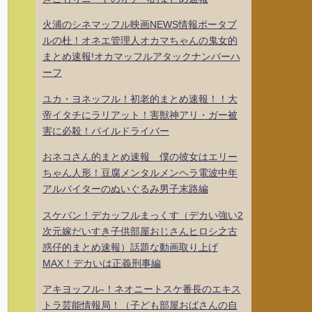
火浦のシネマッフル映画NEWS情報ポータブ
ルの杜！オネエ管理人オカマちゃんの鬼女的
まとめ速報!オカマッフルアタックナンバーハ
ーフ
ユカ・ヨネッフル！初老的まとめ速報！！大
帝イタチにラリアット！害獣神アリ・ガー被
害に必殺！パイルドライバー
おネコさん的まとめ速報 僕の彼女はエリー
ちゃん人形！豆腐メンタルメンヘラ電波中年
アルバイターのぬいぐるみ男子末路編
スケバン！デカッフルまっくす（デカい強い2
次元嫁だいすき子供部屋おじさんヒロシ之古
惑仔的まとめ速報）話題な動画取り上げ
MAX！デカいは正義刑事編
アキヨッフル-！ネオニートスケ番長のエキス
トラ芸能情報局！（子ども部屋おばさんの自