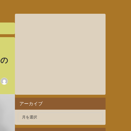
！
かの
アーカイブ