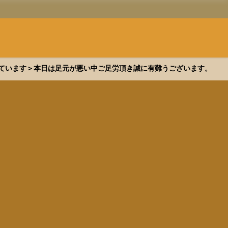
できています＞本日は足元が悪い中ご足労頂き誠に有難うございます。