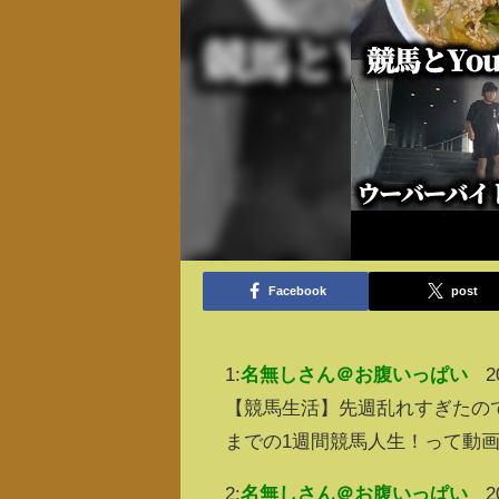
Facebook
post
1:
名無しさん＠お腹いっぱい
2
【競馬生活】先週乱れすぎたの
までの1週間競馬人生！って動
2:
名無しさん＠お腹いっぱい
2